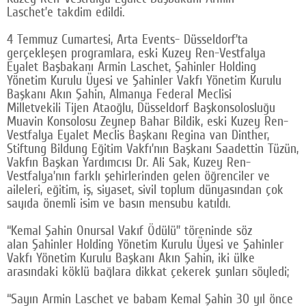
Laschet’e takdim edildi.
Google Plus
4 Temmuz Cumartesi, Arta Events- Düsseldorf’ta
© 2026 TÜM HAKLARI SAKLIDIR
gerçekleşen programlara, eski Kuzey Ren-Vestfalya
Eyalet Başbakanı Armin Laschet, Şahinler Holding
Yönetim Kurulu Üyesi ve Şahinler Vakfı Yönetim Kurulu
Başkanı Akın Şahin, Almanya Federal Meclisi
Milletvekili Tijen Ataoğlu, Düsseldorf Başkonsolosluğu
Muavin Konsolosu Zeynep Bahar Bildik, eski Kuzey Ren-
Vestfalya Eyalet Meclis Başkanı Regina van Dinther,
Stiftung Bildung Eğitim Vakfı’nın Başkanı Saadettin Tüzün,
Vakfın Başkan Yardımcısı Dr. Ali Sak, Kuzey Ren-
Vestfalya’nın farklı şehirlerinden gelen öğrenciler ve
aileleri, eğitim, iş, siyaset, sivil toplum dünyasından çok
sayıda önemli isim ve basın mensubu katıldı.
“Kemal Şahin Onursal Vakıf Ödülü” töreninde söz
alan Şahinler Holding Yönetim Kurulu Üyesi ve Şahinler
Vakfı Yönetim Kurulu Başkanı Akın Şahin, iki ülke
arasındaki köklü bağlara dikkat çekerek şunları söyledi;
“Sayın Armin Laschet ve babam Kemal Şahin 30 yıl önce