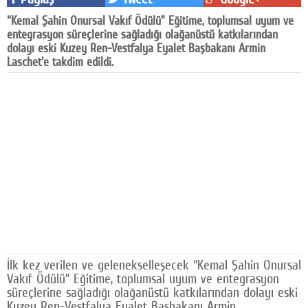
Facebook
“Kemal Şahin Onursal Vakıf Ödülü” Eğitime, toplumsal uyum ve
entegrasyon süreçlerine sağladığı olağanüstü katkılarından
Diziler
dolayı eski Kuzey Ren-Vestfalya Eyalet Başbakanı Armin
Laschet'e takdim edildi.
Karikatür
Youtube
Polemik
Reklam
Yazarlar
Künye
SOSYAL MEDYA
İlk kez verilen ve gelenekselleşecek “Kemal Şahin Onursal
Facebook
Vakıf Ödülü” Eğitime, toplumsal uyum ve entegrasyon
süreçlerine sağladığı olağanüstü katkılarından dolayı eski
Twitter
Kuzey Ren-Vestfalya Eyalet Başbakanı Armin