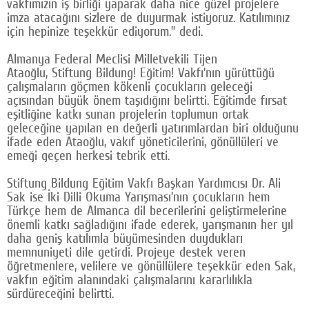
vakfımızın iş birliği yaparak daha nice güzel projelere
imza atacağını sizlere de duyurmak istiyoruz. Katılımınız
için hepinize teşekkür ediyorum.” dedi.
Almanya Federal Meclisi Milletvekili Tijen
Ataoğlu, Stiftung Bildung! Eğitim! Vakfı’nın yürüttüğü
çalışmaların göçmen kökenli çocukların geleceği
açısından büyük önem taşıdığını belirtti. Eğitimde fırsat
eşitliğine katkı sunan projelerin toplumun ortak
geleceğine yapılan en değerli yatırımlardan biri olduğunu
ifade eden Ataoğlu, vakıf yöneticilerini, gönüllüleri ve
emeği geçen herkesi tebrik etti.
Stiftung Bildung Eğitim Vakfı Başkan Yardımcısı Dr. Ali
Sak ise İki Dilli Okuma Yarışması’nın çocukların hem
Türkçe hem de Almanca dil becerilerini geliştirmelerine
önemli katkı sağladığını ifade ederek, yarışmanın her yıl
daha geniş katılımla büyümesinden duydukları
memnuniyeti dile getirdi. Projeye destek veren
öğretmenlere, velilere ve gönüllülere teşekkür eden Sak,
vakfın eğitim alanındaki çalışmalarını kararlılıkla
sürdüreceğini belirtti.