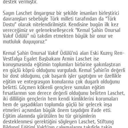
destek vermiştir.
Sayın Laschet önyargısız bir şekilde insanları birleştirici
davranışları sebebiyle Türk milleti tarafından da “Türk
Dostu” olarak nitelendirilmiştir. Kendisine bugün ilk kez
vereceğimiz ve gelenekselleşecek “Kemal Şahin Onursal
Vakıf Ödülü” nü takdim etmekten büyük bir onur ve
mutluluk duyuyoruz.”
Kemal Şahin Onursal Vakıf Ödülü’nü alan Eski Kuzey Ren-
Vestfalya Eyalet Başbakanı Armin Laschet ise
konuşmasında eğitimin toplumları birbirine yakınlaştıran
en güçlü köprü olduğunu vurguladı. Kemal Şahin’in değerli
bir dost olduğunu, çok başarılı işler yaptığını ve özellikle
eğitim ve entegrasyon konularına çok duyarlı olduğunu
belirtti. Göçmen kökenli gençlere sunulan eğitim
fırsatlarının son derece değerli olduğunu belirten Laschet,
iki dilliliğin gençlerin hem kendi kimliklerini korumaları
hem de yaşadıkları toplumda güçlü bir gelecek inşa
etmeleri açısından büyük önem taşıdığını ifade etti.
Eğitim alanında yürütülen bu tür girişimlerin
desteklenmesi gerektiğini söyleyen Laschet, Stiftung
Bildung! Eğitim! Vakfı’nın çalışmalarını takdirle takip