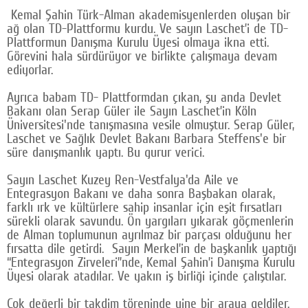
Kemal Şahin Türk-Alman akademisyenlerden oluşan bir
ağ olan TD-Plattformu kurdu. Ve sayın Laschet’i de TD-
Plattformun Danışma Kurulu Üyesi olmaya ikna etti.
Görevini hala sürdürüyor ve birlikte çalışmaya devam
ediyorlar.
Ayrıca babam TD- Plattformdan çıkan, şu anda Devlet
Bakanı olan Serap Güler ile Sayın Laschet’in Köln
Üniversitesi'nde tanışmasına vesile olmuştur. Serap Güler,
Laschet ve Sağlık Devlet Bakanı Barbara Steffens'e bir
süre danışmanlık yaptı. Bu gurur verici.
Sayın Laschet Kuzey Ren-Vestfalya'da Aile ve
Entegrasyon Bakanı ve daha sonra Başbakan olarak,
farklı ırk ve kültürlere sahip insanlar için eşit fırsatları
sürekli olarak savundu. Ön yargıları yıkarak göçmenlerin
de Alman toplumunun ayrılmaz bir parçası olduğunu her
fırsatta dile getirdi. Sayın Merkel’in de başkanlık yaptığı
“Entegrasyon Zirveleri”nde, Kemal Şahin’i Danışma Kurulu
Üyesi olarak atadılar. Ve yakın iş birliği içinde çalıştılar.
Çok değerli bir takdim töreninde yine bir araya geldiler.