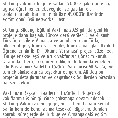
Stiftung vakfımız bugüne kadar 15.000’e yakın öğrenci,
ayrıca öğretmenler, ebeveynler ve yapılan ek
toplantılardaki katılım ile birlikte 45.000’in üzerinde
eğitim gönüllüsü networke ulaştı.
Stiftung: Bildung! Eğitim! Vakfımız 2023 yılında yeni bir
projeye daha başladı. Türkçe dersi verilen 3. ve 4. sınıf
Türk öğrencilere Almanca ve anadilleri olan Türkçe
bilgilerini geliştirmek ve derinleştirmek amacıyla “İlkokul
Öğrencilerinin İki Dili Okuma Yarışması” projesi düzenledi.
Bu gelenekselleşti ve artık vakfımızın yönetim kurulu
tarafından her yıl organize ediliyor. Bu konuda emekleri
için Başkanımız Sadettin Tüzün’e, Yardımcısı Ali Sak’a, ve
tüm ekibimize ayrıca teşekkür ediyorum. Ali Bey bu
projenin detaylarından ve dağıtılacak ödüllerden birazdan
bahsedecektir.
Vakfımızın Başkanı Saadettin Tüzün’le Türkiye’deki
vakıflarımız iş birliği içinde çalışmaya devam edecek.
Stiftung Vakfımıza emeği geçenlere hem babam Kemal
Şahin hem de kendi adıma teşekkür diyorum. Bundan
sonraki süreçlerde de Türkiye ve Almanya’daki eğitim