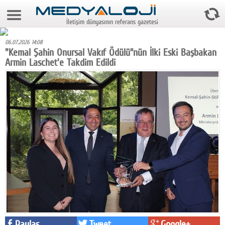
7 Ağustos 2026 17:12:52
İletişim dünyasının referans gazetesi
Anasayfa
06.07.2026 14:08
Foto Galeri
"Kemal Şahin Onursal Vakıf Ödülü”nün İlki Eski Başbakan
Armin Laschet'e Takdim Edildi
Video Galeri
Gazeteler
Medya
Reyting-tiraj
Teknoloji
Televizyon
Dünya
Pr
Paylaş
Tweet
Google+