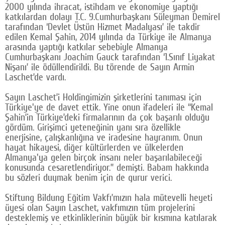
2000 yılında ihracat, istihdam ve ekonomiye yaptığı
katkılardan dolayı T.C. 9.Cumhurbaşkanı Süleyman Demirel
tarafından ‘Devlet Üstün Hizmet Madalyası’ ile takdir
edilen Kemal Şahin, 2014 yılında da Türkiye ile Almanya
arasında yaptığı katkılar sebebiyle Almanya
Cumhurbaşkanı Joachim Gauck tarafından ‘1.Sınıf Liyakat
Nişanı’ ile ödüllendirildi. Bu törende de Sayın Armin
Laschet’de vardı.
Sayın Laschet’i Holdingimizin şirketlerini tanıması için
Türkiye'ye de davet ettik. Yine onun ifadeleri ile “Kemal
Şahin’in Türkiye’deki firmalarının da çok başarılı olduğu
gördüm. Girişimci yeteneğinin yanı sıra özellikle
enerjisine, çalışkanlığına ve iradesine hayranım. Onun
hayat hikayesi, diğer kültürlerden ve ülkelerden
Almanya'ya gelen birçok insanı neler başarılabileceği
konusunda cesaretlendiriyor.” demişti. Babam hakkında
bu sözleri duymak benim için de gurur verici.
Stiftung Bildung Eğitim Vakfı’mızın hala mütevelli heyeti
üyesi olan Sayın Laschet, vakfımızın tüm projelerini
desteklemiş ve etkinliklerinin büyük bir kısmına katılarak