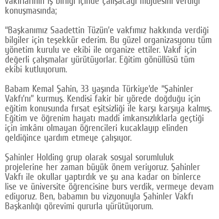
vakıflarının iş birliği içinde çalışacağı müjdesini verdiği
konuşmasında;
“Başkanımız Saadettin Tüzün’e vakfımız hakkında verdiği
bilgiler için teşekkür ederim. Bu güzel organizasyonu tüm
yönetim kurulu ve ekibi ile organize ettiler. Vakıf için
değerli çalışmalar yürütüyorlar. Eğitim gönüllüsü tüm
ekibi kutluyorum.
Babam Kemal Şahin, 33 yaşında Türkiye’de “Şahinler
Vakfı’nı” kurmuş. Kendisi fakir bir yörede doğduğu için
eğitim konusunda fırsat eşitsizliği ile karşı karşıya kalmış.
Eğitim ve öğrenim hayatı maddi imkansızlıklarla geçtiği
için imkânı olmayan öğrencileri kucaklayıp elinden
geldiğince yardım etmeye çalışıyor.
Şahinler Holding grup olarak sosyal sorumluluk
projelerine her zaman büyük önem veriyoruz. Şahinler
Vakfı ile okullar yaptırdık ve şu ana kadar on binlerce
lise ve üniversite öğrencisine burs verdik, vermeye devam
ediyoruz. Ben, babamın bu vizyonuyla Şahinler Vakfı
Başkanlığı görevimi gururla yürütüyorum.