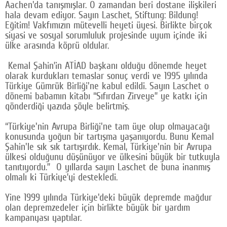
Aachen'da tanışmışlar. O zamandan beri dostane ilişkileri
hala devam ediyor. Sayın Laschet, Stiftung: Bildung!
Eğitim! Vakfımızın mütevelli heyeti üyesi. Birlikte birçok
siyasi ve sosyal sorumluluk projesinde uyum içinde iki
ülke arasında köprü oldular.
Kemal Şahin’in ATİAD başkanı olduğu dönemde heyet
olarak kurdukları temaslar sonuç verdi ve 1995 yılında
Türkiye Gümrük Birliği'ne kabul edildi. Sayın Laschet o
dönemi babamın kitabı “Sıfırdan Zirveye” ye katkı için
gönderdiği yazıda şöyle belirtmiş.
“Türkiye'nin Avrupa Birliği'ne tam üye olup olmayacağı
konusunda yoğun bir tartışma yaşanıyordu. Bunu Kemal
Şahin'le sık sık tartışırdık. Kemal, Türkiye'nin bir Avrupa
ülkesi olduğunu düşünüyor ve ülkesini büyük bir tutkuyla
tanıtıyordu.” O yıllarda sayın Laschet de buna inanmış
olmalı ki Türkiye’yi destekledi.
Yine 1999 yılında Türkiye'deki büyük depremde mağdur
olan depremzedeler için birlikte büyük bir yardım
kampanyası yaptılar.