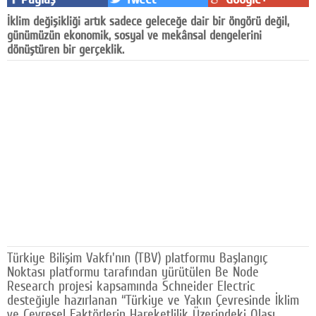
Facebook
İklim değişikliği artık sadece geleceğe dair bir öngörü değil,
günümüzün ekonomik, sosyal ve mekânsal dengelerini
Diziler
dönüştüren bir gerçeklik.
Karikatür
Youtube
Polemik
Reklam
Yazarlar
Künye
SOSYAL MEDYA
Türkiye Bilişim Vakfı'nın (TBV) platformu Başlangıç
Noktası platformu tarafından yürütülen Be Node
Facebook
Research projesi kapsamında Schneider Electric
desteğiyle hazırlanan “Türkiye ve Yakın Çevresinde İklim
Twitter
ve Çevresel Faktörlerin Hareketlilik Üzerindeki Olası