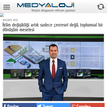
7 Ağustos 2026 17:32:16
İletişim dünyasının referans gazetesi
Anasayfa
14.11.2025 13:52
Foto Galeri
İklim değişikliği artık sadece çevresel değil, toplumsal bir
dönüşüm meselesi
Video Galeri
Gazeteler
Medya
Reyting-tiraj
Teknoloji
Televizyon
Dünya
Pr
Paylaş
Tweet
Google+