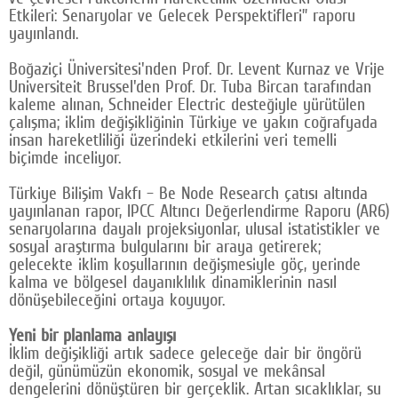
Etkileri: Senaryolar ve Gelecek Perspektifleri” raporu
Google Plus
yayınlandı.
© 2026 TÜM HAKLARI SAKLIDIR
Boğaziçi Üniversitesi'nden Prof. Dr. Levent Kurnaz ve Vrije
Universiteit Brussel'den Prof. Dr. Tuba Bircan tarafından
kaleme alınan, Schneider Electric desteğiyle yürütülen
çalışma; iklim değişikliğinin Türkiye ve yakın coğrafyada
insan hareketliliği üzerindeki etkilerini veri temelli
biçimde inceliyor.
Türkiye Bilişim Vakfı – Be Node Research çatısı altında
yayınlanan rapor, IPCC Altıncı Değerlendirme Raporu (AR6)
senaryolarına dayalı projeksiyonlar, ulusal istatistikler ve
sosyal araştırma bulgularını bir araya getirerek;
gelecekte iklim koşullarının değişmesiyle göç, yerinde
kalma ve bölgesel dayanıklılık dinamiklerinin nasıl
dönüşebileceğini ortaya koyuyor.
Yeni bir planlama anlayışı
İklim değişikliği artık sadece geleceğe dair bir öngörü
değil, günümüzün ekonomik, sosyal ve mekânsal
dengelerini dönüştüren bir gerçeklik. Artan sıcaklıklar, su