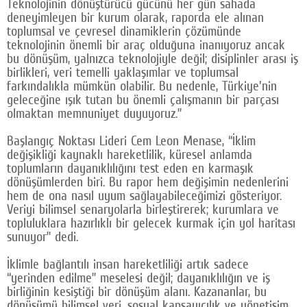
Teknolojinin dönüştürücü gücünü her gün sahada
deneyimleyen bir kurum olarak, raporda ele alınan
toplumsal ve çevresel dinamiklerin çözümünde
teknolojinin önemli bir araç olduğuna inanıyoruz ancak
bu dönüşüm, yalnızca teknolojiyle değil; disiplinler arası iş
birlikleri, veri temelli yaklaşımlar ve toplumsal
farkındalıkla mümkün olabilir. Bu nedenle, Türkiye'nin
geleceğine ışık tutan bu önemli çalışmanın bir parçası
olmaktan memnuniyet duyuyoruz.”
Başlangıç Noktası Lideri Cem Leon Menase, “İklim
değişikliği kaynaklı hareketlilik, küresel anlamda
toplumların dayanıklılığını test eden en karmaşık
dönüşümlerden biri. Bu rapor hem değişimin nedenlerini
hem de ona nasıl uyum sağlayabileceğimizi gösteriyor.
Veriyi bilimsel senaryolarla birleştirerek; kurumlara ve
topluluklara hazırlıklı bir gelecek kurmak için yol haritası
sunuyor” dedi.
İklimle bağlantılı insan hareketliliği artık sadece
“yerinden edilme” meselesi değil; dayanıklılığın ve iş
birliğinin kesiştiği bir dönüşüm alanı. Kazananlar, bu
dönüşümü bilimsel veri, sosyal kapsayıcılık ve yönetişim