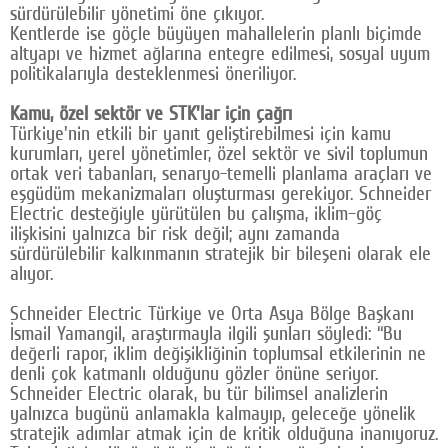
sürdürülebilir yönetimi öne çıkıyor.
Kentlerde ise göçle büyüyen mahallelerin planlı biçimde
altyapı ve hizmet ağlarına entegre edilmesi, sosyal uyum
politikalarıyla desteklenmesi öneriliyor.
Kamu, özel sektör ve STK'lar için çağrı
Türkiye'nin etkili bir yanıt geliştirebilmesi için kamu
kurumları, yerel yönetimler, özel sektör ve sivil toplumun
ortak veri tabanları, senaryo-temelli planlama araçları ve
eşgüdüm mekanizmaları oluşturması gerekiyor. Schneider
Electric desteğiyle yürütülen bu çalışma, iklim–göç
ilişkisini yalnızca bir risk değil; aynı zamanda
sürdürülebilir kalkınmanın stratejik bir bileşeni olarak ele
alıyor.
Schneider Electric Türkiye ve Orta Asya Bölge Başkanı
İsmail Yamangil, araştırmayla ilgili şunları söyledi: “Bu
değerli rapor, iklim değişikliğinin toplumsal etkilerinin ne
denli çok katmanlı olduğunu gözler önüne seriyor.
Schneider Electric olarak, bu tür bilimsel analizlerin
yalnızca bugünü anlamakla kalmayıp, geleceğe yönelik
stratejik adımlar atmak için de kritik olduğuna inanıyoruz.