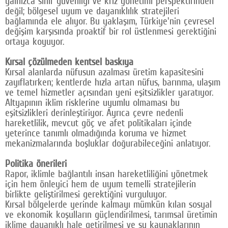
yalnızca sınır güvenliği ve kriz yönetimi perspektifinden
değil; bölgesel uyum ve dayanıklılık stratejileri
bağlamında ele alıyor. Bu yaklaşım, Türkiye'nin çevresel
değişim karşısında proaktif bir rol üstlenmesi gerektiğini
ortaya koyuyor.
Kırsal çözülmeden kentsel baskıya
Kırsal alanlarda nüfusun azalması üretim kapasitesini
zayıflatırken; kentlerde hızla artan nüfus, barınma, ulaşım
ve temel hizmetler açısından yeni eşitsizlikler yaratıyor.
Altyapının iklim risklerine uyumlu olmaması bu
eşitsizlikleri derinleştiriyor. Ayrıca çevre nedenli
hareketlilik, mevcut göç ve afet politikaları içinde
yeterince tanımlı olmadığında koruma ve hizmet
mekanizmalarında boşluklar doğurabileceğini anlatıyor.
Politika önerileri
Rapor, iklimle bağlantılı insan hareketliliğini yönetmek
için hem önleyici hem de uyum temelli stratejilerin
birlikte geliştirilmesi gerektiğini vurguluyor.
Kırsal bölgelerde yerinde kalmayı mümkün kılan sosyal
ve ekonomik koşulların güçlendirilmesi, tarımsal üretimin
iklime dayanıklı hale getirilmesi ve su kaynaklarının