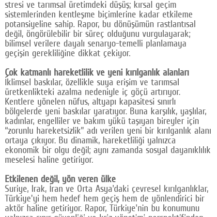
stresi ve tarımsal üretimdeki düşüş; kırsal geçim
sistemlerinden kentleşme biçimlerine kadar etkileme
potansiyeline sahip. Rapor, bu dönüşümün rastlantısal
değil, öngörülebilir bir süreç olduğunu vurgulayarak;
bilimsel verilere dayalı senaryo-temelli planlamaya
geçişin gerekliliğine dikkat çekiyor.
Çok katmanlı hareketlilik ve yeni kırılganlık alanları
İklimsel baskılar, özellikle suya erişim ve tarımsal
üretkenlikteki azalma nedeniyle iç göçü artırıyor.
Kentlere yönelen nüfus, altyapı kapasitesi sınırlı
bölgelerde yeni baskılar yaratıyor. Buna karşılık, yaşlılar,
kadınlar, engelliler ve bakım yükü taşıyan bireyler için
“zorunlu hareketsizlik” adı verilen yeni bir kırılganlık alanı
ortaya çıkıyor. Bu dinamik, hareketliliği yalnızca
ekonomik bir olgu değil; aynı zamanda sosyal dayanıklılık
meselesi haline getiriyor.
Etkilenen değil, yön veren ülke
Suriye, Irak, İran ve Orta Asya'daki çevresel kırılganlıklar,
Türkiye'yi hem hedef hem geçiş hem de yönlendirici bir
aktör haline getiriyor. Rapor, Türkiye'nin bu konumunu