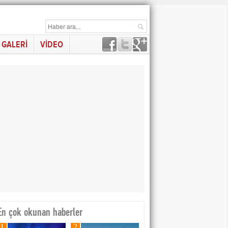
GALERİ
VİDEO
En çok okunan haberler
1
2