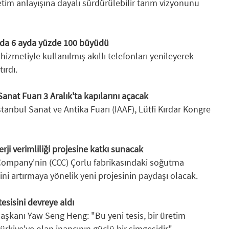
etim anlayışına dayalı sürdürülebilir tarım vizyonunu
nda 6 ayda yüzde 100 büyüdü
izmetiyle kullanılmış akıllı telefonları yenileyerek
ırdı.
anat Fuarı 3 Aralık'ta kapılarını açacak
tanbul Sanat ve Antika Fuarı (IAAF), Lütfi Kırdar Kongre
rji verimliliği projesine katkı sunacak
Company'nin (CCC) Çorlu fabrikasındaki soğutma
ğini artırmaya yönelik yeni projesinin paydaşı olacak.
esisini devreye aldı
şkanı Yaw Seng Heng: "Bu yeni tesis, bir üretim
ürkiye'ye olan inancının güçlü bir simgesidir"