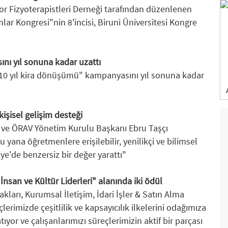
por Fizyoterapistleri Derneği tarafından düzenlenen
ar Kongresi"nin 8'incisi, Biruni Üniversitesi Kongre
nı yıl sonuna kadar uzattı
ve 10 yıl kira dönüşümü" kampanyasını yıl sonuna kadar
işisel gelişim desteği
 ve ÖRAV Yönetim Kurulu Başkanı Ebru Taşçı
ana öğretmenlere erişilebilir, yenilikçi ve bilimsel
iye'de benzersiz bir değer yarattı"
 İnsan ve Kültür Liderleri" alanında iki ödül
kları, Kurumsal İletişim, İdari İşler & Satın Alma
lerimizde çeşitlilik ve kapsayıcılık ilkelerini odağımıza
tıyor ve çalışanlarımızı süreçlerimizin aktif bir parçası