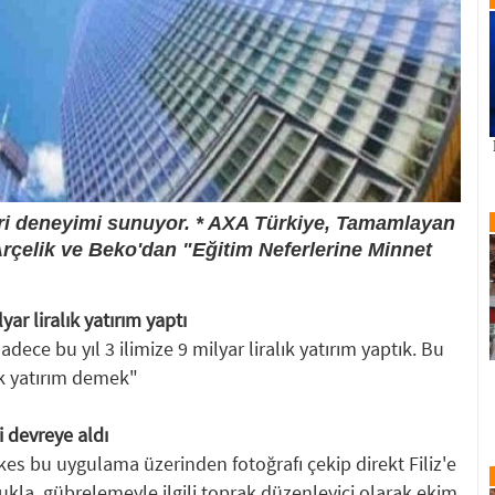
eri deneyimi sunuyor. * AXA Türkiye, Tamamlayan
* Arçelik ve Beko'dan "Eğitim Neferlerine Minnet
ar liralık yatırım yaptı
ce bu yıl 3 ilimize 9 milyar liralık yatırım yaptık. Bu
lık yatırım demek"
i devreye aldı
s bu uygulama üzerinden fotoğrafı çekip direkt Filiz'e
ukla, gübrelemeyle ilgili toprak düzenleyici olarak ekim