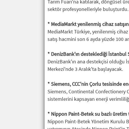
Tarım Fuarı'na katılarak, döngüsel ür
sektör profesyonelleriyle buluşturdu.
* MediaMarkt yenilenmiş cihaz satışı
MediaMarkt Türkiye, yenilenmiş cihaz h
satış hacmini son 6 ayda yüzde 100 art
* DenizBank'ın desteklediği İstanbul S
DenizBank'ın ana destekçisi olduğu İs
Merkezi'nde 3 Aralık'ta başlayacak.
* Siemens, CCC'nin Çorlu tesisinde ene
Siemens, Continental Confectionery 
sistemlerini kapsayan enerji verimlili
* Nippon Paint-Betek su bazlı üretim t
Nippon Paint-Betek Yönetim Kurulu Ba
yatırımının ötesinde Nippon Paint'in T