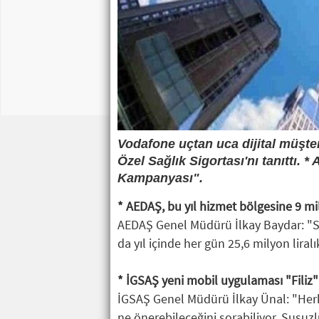
Vodafone uçtan uca dijital müşt
Özel Sağlık Sigortası'nı tanıttı. 
Kampanyası".
* AEDAŞ, bu yıl hizmet bölgesine 9 mily
AEDAŞ Genel Müdürü İlkay Baydar: "Sade
da yıl içinde her gün 25,6 milyon lira
* İGSAŞ yeni mobil uygulaması "Filiz"
İGSAŞ Genel Müdürü İlkay Ünal: "Herke
ne önerebileceğini sorabiliyor. Susuzl