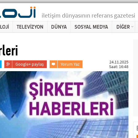
iletişim dünyasının referans gazetesi
LOJİ
TELEVİZYON
DÜNYA
SOSYAL MEDYA
DİĞER
leri
24.11.2025
Google+ paylaş
Yorum Yaz
Saat: 16:48