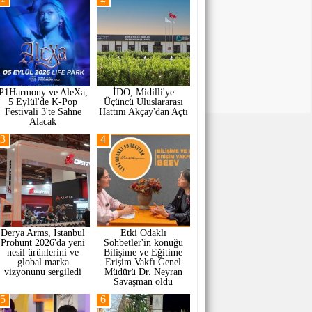
P1Harmony ve AleXa,
İDO, Midilli'ye
5 Eylül'de K-Pop
Üçüncü Uluslararası
Festivali 3'te Sahne
Hattını Akçay'dan Açtı
Alacak
3
4
Derya Arms, İstanbul
Etki Odaklı
Prohunt 2026'da yeni
Sohbetler'in konuğu
nesil ürünlerini ve
Bilişime ve Eğitime
global marka
Erişim Vakfı Genel
vizyonunu sergiledi
Müdürü Dr. Neyran
Savaşman oldu
5
6