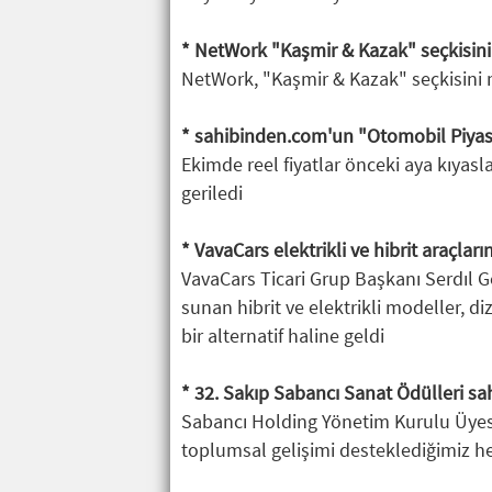
* NetWork "Kaşmir & Kazak" seçkisini 
NetWork, "Kaşmir & Kazak" seçkisini 
* sahibinden.com'un "Otomobil Piya
Ekimde reel fiyatlar önceki aya kıyasl
geriledi
* VavaCars elektrikli ve hibrit araçlar
VavaCars Ticari Grup Başkanı Serdıl G
sunan hibrit ve elektrikli modeller, d
bir alternatif haline geldi
* 32. Sakıp Sabancı Sanat Ödülleri sa
Sabancı Holding Yönetim Kurulu Üyesi 
toplumsal gelişimi desteklediğimiz h