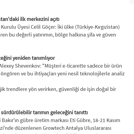
an'daki ilk merkezini açıtı
ulu Üyesi Celil Göçer: İki ülke (Türkiye-Kırgızistan)
iren bu değerli yatırımın, bölge halkına şifa ve güven
ceğini yeniden tanımlıyor
lexey Shevenkov: "Müşteri e-ticarette sadece bir ürün
 öngören ve bu ihtiyaçları yeni nesil teknolojilerle analiz
ik trendlere yön verirken, güvenliği de işin doğal bir
sürdürülebilir tarımın geleceğini tanıttı
i Bakır'ın gübre üretim markası Eti Gübre, 18-21 Kasım
ezi'nde düzenlenen Growtech Antalya Uluslararası