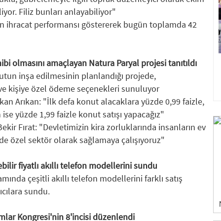
liyor. Filiz bunları anlayabiliyor"
ün ihracat performansı göstererek bugün toplamda 42
ibi olmasını amaçlayan Natura Paryal projesi tanıtıldı
utun inşa edilmesinin planlandığı projede,
lı ve kişiye özel ödeme seçenekleri sunuluyor
an Arıkan: "İlk defa konut alacaklara yüzde 0,99 faizle,
n ise yüzde 1,99 faizle konut satışı yapacağız"
ekir Fırat: "Devletimizin kira zorluklarında insanların ev
 de özel sektör olarak sağlamaya çalışıyoruz"
ir fiyatlı akıllı telefon modellerini sundu
da çeşitli akıllı telefon modellerini farklı satış
nıcılara sundu.
lar Kongresi'nin 8'incisi düzenlendi