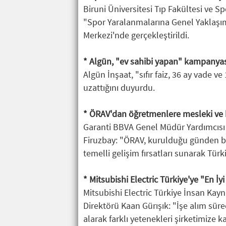
Biruni Üniversitesi Tıp Fakültesi ve S
"Spor Yaralanmalarına Genel Yaklaşıml
Merkezi'nde gerçekleştirildi.
* Algün, "ev sahibi yapan" kampanyası
Algün İnşaat, "sıfır faiz, 36 ay vade 
uzattığını duyurdu.
* ÖRAV'dan öğretmenlere mesleki ve k
Garanti BBVA Genel Müdür Yardımcısı
Firuzbay: "ÖRAV, kurulduğu günden bu y
temelli gelişim fırsatları sunarak Türk
* Mitsubishi Electric Türkiye'ye "En İyi
Mitsubishi Electric Türkiye İnsan Kayna
Direktörü Kaan Gürışık: "İşe alım süreç
alarak farklı yetenekleri şirketimize ka