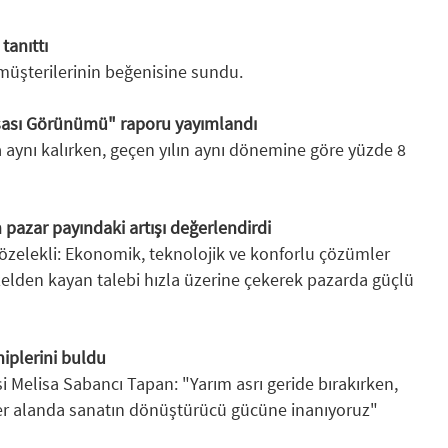
tanıttı
müşterilerinin beğenisine sundu.
sası Görünümü" raporu yayımlandı
a aynı kalırken, geçen yılın aynı dönemine göre yüzde 8
ın pazar payındaki artışı değerlendirdi
özelekli: Ekonomik, teknolojik ve konforlu çözümler
izelden kayan talebi hızla üzerine çekerek pazarda güçlü
hiplerini buldu
Melisa Sabancı Tapan: "Yarım asrı geride bırakırken,
er alanda sanatın dönüştürücü gücüne inanıyoruz"