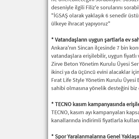
deseniyle ilgili Filiz'e sorularını sorabi
"İGSAŞ olarak yaklaşık 6 senedir üst
ülkeye ihracat yapıyoruz"
* Vatandaşların uygun şartlarla ev sah
Ankara'nın Sincan ilçesinde 7 bin kon
vatandaşlara erişilebilir, uygun fiyat
Zirve Beton Yönetim Kurulu Üyesi Serk
ikinci ya da üçüncü evini alacaklar içi
Fırat Life Style Yönetim Kurulu Üyesi B
sahibi olmasına yönelik desteğini biz
* TECNO kasım kampanyasında erişilebil
TECNO, kasım ayı kampanyaları kapsamın
kanallarında indirimli fiyatlarla kulla
* Spor Yaralanmalarına Genel Yaklaşım