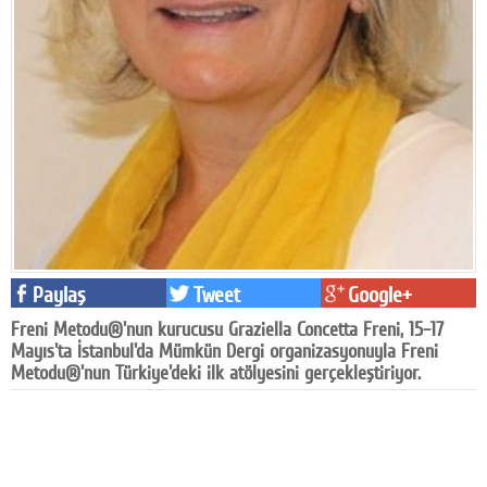
Facebook
Diziler
Karikatür
Youtube
Polemik
Reklam
Paylaş
Tweet
Google+
Yazarlar
Freni Metodu®'nun kurucusu Graziella Concetta Freni, 15–17
Künye
Mayıs'ta İstanbul'da Mümkün Dergi organizasyonuyla Freni
Metodu®'nun Türkiye'deki ilk atölyesini gerçekleştiriyor.
SOSYAL MEDYA
Facebook
Twitter