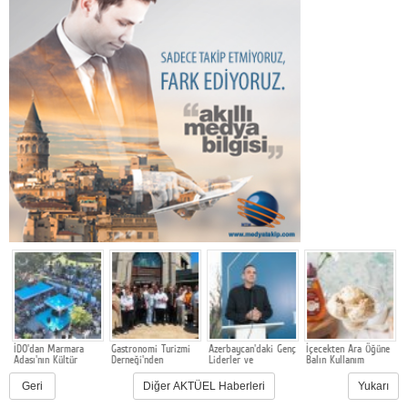
İDO'dan Marmara
Gastronomi Turizmi
Azerbaycan'daki Genç
İçecekten Ara Öğüne
D
Adası'nın Kültür
Derneği'nden
Liderler ve
Balın Kullanım
İ
Yolculuğuna Destek
Haberler
Diplomatlar
Alanları Çeşitleniyor
Forumu'nun Konuğu
T
Geri
Diğer AKTÜEL Haberleri
Yukarı
Mentör ve
Akademisyen Fatih