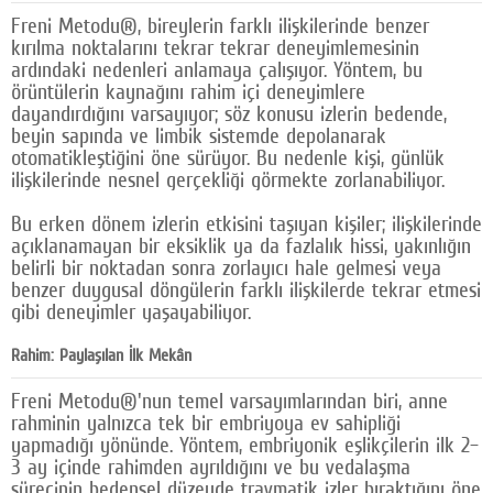
Freni Metodu®, bireylerin farklı ilişkilerinde benzer
kırılma noktalarını tekrar tekrar deneyimlemesinin
ardındaki nedenleri anlamaya çalışıyor. Yöntem, bu
örüntülerin kaynağını rahim içi deneyimlere
dayandırdığını varsayıyor; söz konusu izlerin bedende,
beyin sapında ve limbik sistemde depolanarak
otomatikleştiğini öne sürüyor. Bu nedenle kişi, günlük
ilişkilerinde nesnel gerçekliği görmekte zorlanabiliyor.
Bu erken dönem izlerin etkisini taşıyan kişiler; ilişkilerinde
açıklanamayan bir eksiklik ya da fazlalık hissi, yakınlığın
belirli bir noktadan sonra zorlayıcı hale gelmesi veya
benzer duygusal döngülerin farklı ilişkilerde tekrar etmesi
gibi deneyimler yaşayabiliyor.
Rahim: Paylaşılan İlk Mekân
Freni Metodu®'nun temel varsayımlarından biri, anne
rahminin yalnızca tek bir embriyoya ev sahipliği
yapmadığı yönünde. Yöntem, embriyonik eşlikçilerin ilk 2–
3 ay içinde rahimden ayrıldığını ve bu vedalaşma
sürecinin bedensel düzeyde travmatik izler bıraktığını öne