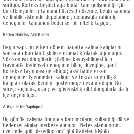
sürüyor. Korteks beşinci aya kadar tam gelişmediği için
bu etkileşimlerin tamamı hücresel düzeyde, beyin sapında
ve limbik sistemde depolanıyor; dolayısıyla rahim içi
deneyimler tamamen bedensel bir nitelik taşıyor.
Beden Hatırlar, Akıl Bilmez
Beyin sapı, bu erken dönem hayatta kalma kalıplarını
sonradan kurulan ilişkilere otomatik olarak uyguluyor.
Söz konusu döngülerin çözüme kavuşabilmesi için
travmatik bedensel deneyimin bilinç düzeyine, yani
kortekse taşınması gerekiyor; aksi hâlde erken
deneyimler işlenmeden kalıyor ve tekrar eden ilişki
kalıpları olarak kendini göstermeye devam ediyor. Bu
süreç; suçluluk, utanç ve güvensizlik gibi duygularla da iç
içe geçebiliyor.
Atölyede Ne Yapılıyor?
Üç günlük çalışma boyunca katılımcıların kullandığı dil ve
bedensel algılar merkeze alınıyor. “Nefes alamıyorum,
üzerimde yük hissediyorum” gibi ifadeler, kişinin