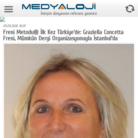
6 Ağustos 2026 5:57:08
İletişim dünyasının referans gazetesi
Anasayfa
05.05.2026 16:01
Foto Galeri
Freni Metodu® İlk Kez Türkiye'de: Graziella Concetta
Freni, Mümkün Dergi Organizasyonuyla İstanbul'da
Video Galeri
Gazeteler
Medya
Reyting-tiraj
Teknoloji
Televizyon
Dünya
Pr