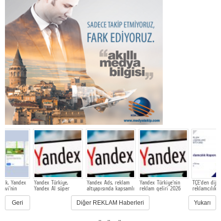
dex
Yandex Türkiye,
Yandex Ads, reklam
Yandex Türkiye'nin
TÇE'den dijital
Yandex AI süper
altyapısında kapsamlı
reklam geliri 2026
reklamcılık raporu:
uygulamasında
bir güncelleme
yılının ilk çeyreğinde
Türkiye'de dijitalin
işletmeler için
gerçekleştirdi
2,4 kat arttı
ağırlığı yüzde 72'yi
Geri
Diğer REKLAM Haberleri
Yukarı
reklam araçlarını test
aştı
ediyor