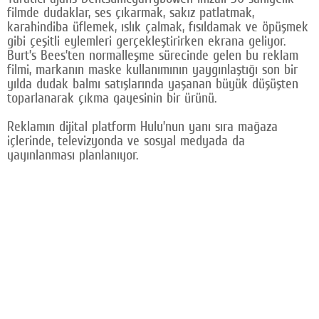
filmde dudaklar, ses çıkarmak, sakız patlatmak,
Google Plus
karahindiba üflemek, ıslık çalmak, fısıldamak ve öpüşmek
gibi çeşitli eylemleri gerçekleştirirken ekrana geliyor.
© 2026 TÜM HAKLARI SAKLIDIR
Burt’s Bees’ten normalleşme sürecinde gelen bu reklam
filmi, markanın maske kullanımının yaygınlaştığı son bir
yılda dudak balmı satışlarında yaşanan büyük düşüşten
toparlanarak çıkma gayesinin bir ürünü.
Reklamın dijital platform Hulu’nun yanı sıra mağaza
içlerinde, televizyonda ve sosyal medyada da
yayınlanması planlanıyor.