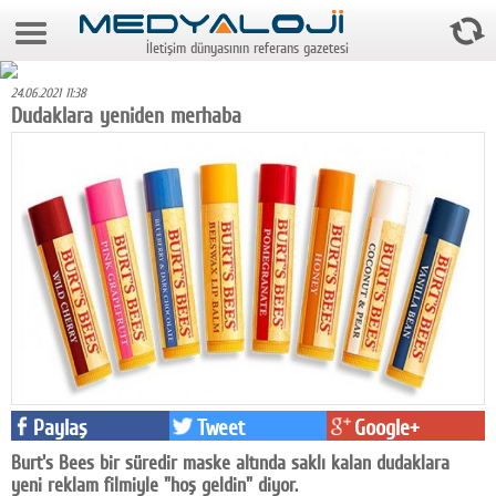
6 Ağustos 2026 11:06:45
İletişim dünyasının referans gazetesi
Anasayfa
24.06.2021 11:38
Foto Galeri
Dudaklara yeniden merhaba
Video Galeri
Gazeteler
Medya
Reyting-tiraj
Teknoloji
Televizyon
Paylaş
Tweet
Google+
Dünya
Burt's Bees bir süredir maske altında saklı kalan dudaklara
Pr
yeni reklam filmiyle "hoş geldin" diyor.