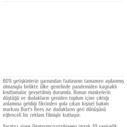
Facebook
Diziler
Karikatür
Youtube
Polemik
Reklam
Yazarlar
BD’li yetişkinlerin yarısından fazlasının tamamen aşılanmış
olmasıyla birlikte ülke genelinde pandemiden kaynaklı
Künye
kısıtlamalar gevşetilmiş durumda. Bunun maskelerin
düştüğü ve dudakların yeniden toplum içine çıktığı
SOSYAL MEDYA
anlamına geldiği fikrinden yola çıkan kişisel bakım
markası Burt’s Bees ise dudakların geri dönüşünü
Facebook
eğlenceli bir reklam filmiyle kutluyor.
Twitter
Yaratıcı ajans Dentsumcgarrybowen imzalı 30 saniyelik