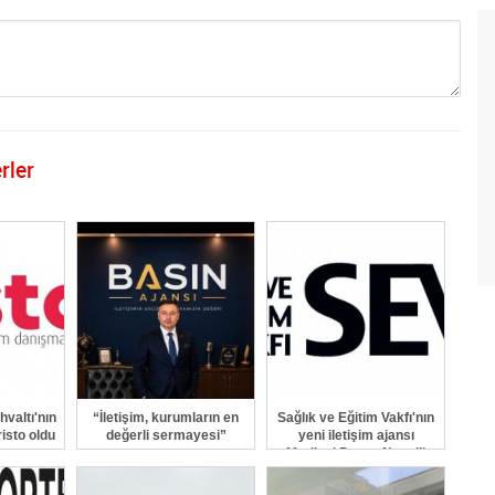
rler
GÖNDER
valtı'nın
“İletişim, kurumların en
Sağlık ve Eğitim Vakfı'nın
risto oldu
değerli sermayesi”
yeni iletişim ajansı
Marjinal Porter Novelli
oldu