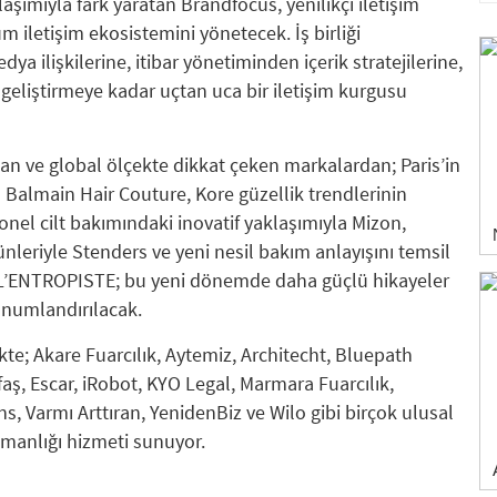
aşımıyla fark yaratan Brandfocus, yenilikçi iletişim
 iletişim ekosistemini yönetecek. İş birliği
 ilişkilerine, itibar yönetiminden içerik stratejilerine,
e geliştirmeye kadar uçtan uca bir iletişim kurgusu
an ve global ölçekte dikkat çeken markalardan; Paris’in
 Balmain Hair Couture, Kore güzellik trendlerinin
nel cilt bakımındaki inovatif yaklaşımıyla Mizon,
nleriyle Stenders ve yeni nesil bakım anlayışını temsil
e L’ENTROPISTE; bu yeni dönemde daha güçlü hikayeler
konumlandırılacak.
te; Akare Fuarcılık, Aytemiz, Architecht, Bluepath
aş, Escar, iRobot, KYO Legal, Marmara Fuarcılık,
, Varmı Arttıran, YenidenBiz ve Wilo gibi birçok ulusal
şmanlığı hizmeti sunuyor.