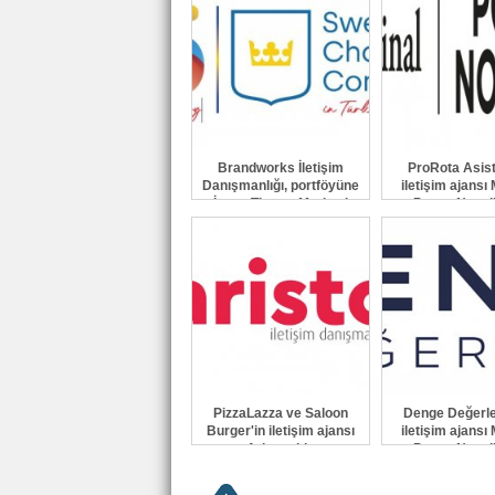
Brandworks İletişim
ProRota Asist
Danışmanlığı, portföyüne
iletişim ajansı 
İsveç Ticaret Merkezi
Porter Novell
Derneği'ni ekledi
PizzaLazza ve Saloon
Denge Değerl
Burger'in iletişim ajansı
iletişim ajansı 
Aristo oldu
Porter Novell