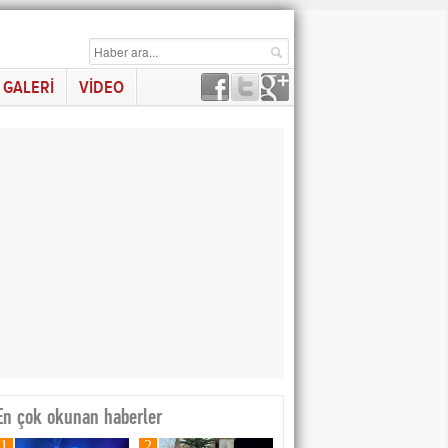
GALERİ
VİDEO
En çok okunan haberler
1
2