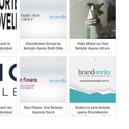
ans'ın
Distribution Group'un
Volta Motor'un Yeni
Marjinal
İletişim Ajansı Belli Oldu
İletişim Ajansı AKare
i oldu
eme'nin
Tam Finans Yeni İletişim
Boltas'ın yeni iletişim
Marjinal
Ajansını Seçti
ajansı Brandworks
i oldu
İletişim Danışmanlığı oldu