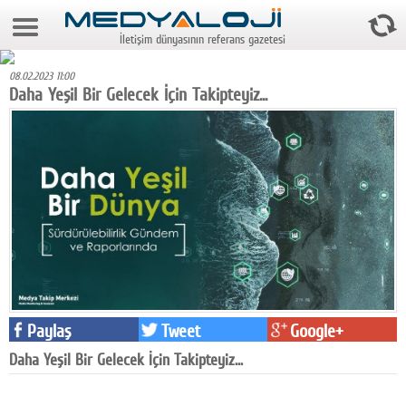
7 Ağustos 2026 21:15:22
İletişim dünyasının referans gazetesi
Anasayfa
08.02.2023 11:00
Foto Galeri
Daha Yeşil Bir Gelecek İçin Takipteyiz...
Video Galeri
Gazeteler
Medya
Reyting-tiraj
Teknoloji
Televizyon
Paylaş
Tweet
Google+
Dünya
Daha Yeşil Bir Gelecek İçin Takipteyiz...
Pr