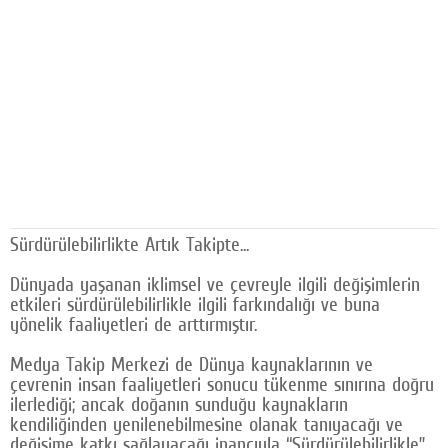
Facebook
Diziler
Karikatür
Youtube
Polemik
Reklam
Sürdürülebilirlikte Artık Takipte...
Yazarlar
Dünyada yaşanan iklimsel ve çevreyle ilgili değişimlerin
etkileri sürdürülebilirlikle ilgili farkındalığı ve buna
Künye
yönelik faaliyetleri de arttırmıştır.
SOSYAL MEDYA
Medya Takip Merkezi de Dünya kaynaklarının ve
çevrenin insan faaliyetleri sonucu tükenme sınırına doğru
Facebook
ilerlediği; ancak doğanın sunduğu kaynakların
kendiliğinden yenilenebilmesine olanak tanıyacağı ve
Twitter
değişime katkı sağlayacağı inancıyla “Sürdürülebilirlikle”