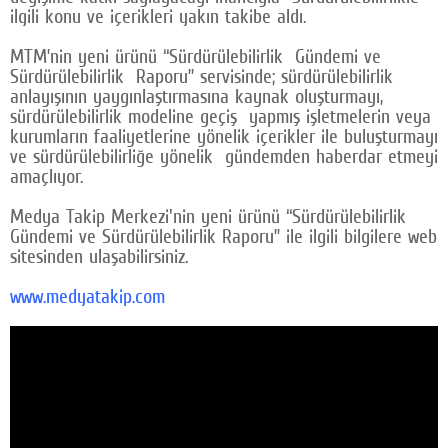
ilgili konu ve içerikleri yakın takibe aldı.
Google Plus
MTM’nin yeni ürünü “Sürdürülebilirlik Gündemi ve
© 2026 TÜM HAKLARI SAKLIDIR
Sürdürülebilirlik Raporu” servisinde; sürdürülebilirlik
anlayışının yaygınlaştırmasına kaynak oluşturmayı,
sürdürülebilirlik modeline geçiş yapmış işletmelerin veya
kurumların faaliyetlerine yönelik içerikler ile buluşturmayı
ve sürdürülebilirliğe yönelik gündemden haberdar etmeyi
amaçlıyor.
Medya Takip Merkezi'nin yeni ürünü “Sürdürülebilirlik
Gündemi ve Sürdürülebilirlik Raporu” ile ilgili bilgilere web
sitesinden ulaşabilirsiniz.
www.medyatakip.com