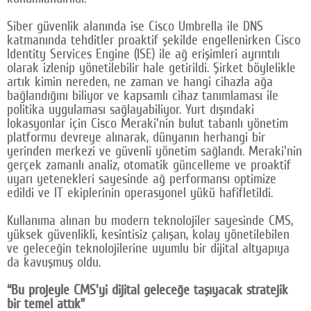
Siber güvenlik alanında ise Cisco Umbrella ile DNS
katmanında tehditler proaktif şekilde engellenirken Cisco
Identity Services Engine (ISE) ile ağ erişimleri ayrıntılı
olarak izlenip yönetilebilir hale getirildi. Şirket böylelikle
artık kimin nereden, ne zaman ve hangi cihazla ağa
bağlandığını biliyor ve kapsamlı cihaz tanımlaması ile
politika uygulaması sağlayabiliyor. Yurt dışındaki
lokasyonlar için Cisco Meraki'nin bulut tabanlı yönetim
platformu devreye alınarak, dünyanın herhangi bir
yerinden merkezi ve güvenli yönetim sağlandı. Meraki'nin
gerçek zamanlı analiz, otomatik güncelleme ve proaktif
uyarı yetenekleri sayesinde ağ performansı optimize
edildi ve IT ekiplerinin operasyonel yükü hafifletildi.
Kullanıma alınan bu modern teknolojiler sayesinde CMS,
yüksek güvenlikli, kesintisiz çalışan, kolay yönetilebilen
ve geleceğin teknolojilerine uyumlu bir dijital altyapıya
da kavuşmuş oldu.
“Bu projeyle CMS'yi dijital geleceğe taşıyacak stratejik
bir temel attık”