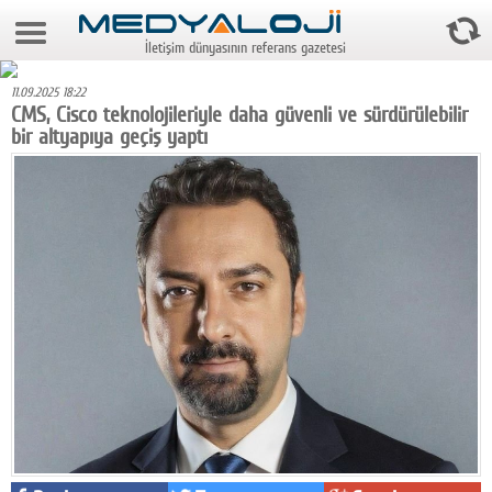
10 Ağustos 2026 9:57:42
İletişim dünyasının referans gazetesi
Anasayfa
11.09.2025 18:22
Foto Galeri
CMS, Cisco teknolojileriyle daha güvenli ve sürdürülebilir
bir altyapıya geçiş yaptı
Video Galeri
Gazeteler
Medya
Reyting-tiraj
Teknoloji
Televizyon
Dünya
Pr