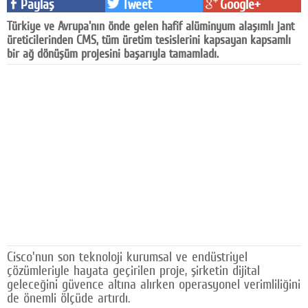
Paylaş
Tweet
Google+
Facebook
Türkiye ve Avrupa'nın önde gelen hafif alüminyum alaşımlı jant
üreticilerinden CMS, tüm üretim tesislerini kapsayan kapsamlı
Diziler
bir ağ dönüşüm projesini başarıyla tamamladı.
Karikatür
Youtube
Polemik
Reklam
Yazarlar
Künye
SOSYAL MEDYA
Cisco'nun son teknoloji kurumsal ve endüstriyel
Facebook
çözümleriyle hayata geçirilen proje, şirketin dijital
geleceğini güvence altına alırken operasyonel verimliliğini
de önemli ölçüde artırdı.
Twitter