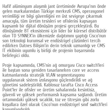
Hafif alüminyum alaşımlı jant üretiminde Avrupa'nın önde
Google Plus
gelen markalarından Türkiye merkezli CMS, operasyonel
verimliliği ve bilgi güvenliğini en üst seviyeye çıkarmak
© 2026 TÜM HAKLARI SAKLIDIR
amacıyla, tüm üretim tesisleri ve ofislerini kapsayan
kapsamlı bir dijital dönüşüm projesi gerçekleştirdi. Bu
dönüşümde BT ekosistemi için lider bir küresel distribütör
olan TD SYNNEX'in ülkemizde dağıtımını yaptığı Cisco'nun
son teknoloji kurumsal ve endüstriyel çözümleri tercih
edilirken Datnes Bilişim'in derin teknik uzmanlığı ve CMS
IT ekibinin uyumlu iş birliği de projenin başarısında
belirleyici oldu.
Proje kapsamında, CMS'nin ağ omurgası Cisco switch'leri
ile baştan sona yeniden tasarlanırken core ve access
katmanlarında stratejik VLAN segmentasyonu
uygulanarak sistem izolasyonu güçlendirildi ve ağ
yönetimi sadeleştirildi. Kablosuz tarafta Cisco Access
Point'ler ile ofisler ve üretim sahalarında kesintisiz,
güvenli ve yüksek performanslı kapsama sağlandı. Üretim
ortamındaki yüksek sıcaklık, toz ve titreşim gibi zorlu
koşullara özel olarak Cisco'nun endüstriyel sınıf switch'leri
konumlandırıldı.