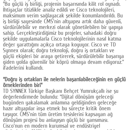
“Bu güçlü iş birliği, projenin başarısında kilit rol oynadı.
İhtiyaçlar titizlikle analiz edildi ve Cisco teknolojileri,
maksimum verim sağlayacak şekilde konumlandırıldı. Bu
iş birliği sayesinde CMS'nin altyapısı artık daha güvenli,
sürdürülebilir ve merkezi olarak yönetilebilen bir yapıya
sahip. Gerçekleştirdiğimiz bu projeler, sahadaki doğru
şekilde uygulamalarla Cisco teknolojilerinin nasıl katma
değer yarattığını açıkça ortaya koyuyor. Cisco ve TD
Synnex olarak; doğru teknoloji, doğru iş ortakları ve
güçlü ekipleri bir araya getirerek, sürdürülebilir başarıya
giden yolda güvenilir bir köprü olmaya devam ediyoruz.”
ifadelerini kullandı.
“Doğru iş ortakları ile nelerin başarılabileceğinin en güçlü
örneklerinden biri”
TD SYNNEX Türkiye Başkanı Behçet Yumrukçallı ise şu
değerlendirmede bulundu: “Dijital dönüşüm geleceği
bugünden yakalamak anlamına geldiğinden geleceğe
hazır altyapılar inşa etmek bu süreçte kritik önem
taşıyor. CMS'nin tüm üretim tesislerini kapsayan ağ
dönüşüm projesi bu anlayışın güçlü bir yansıması.
Cisco'nun en modern kurumsal ve endüstriyel