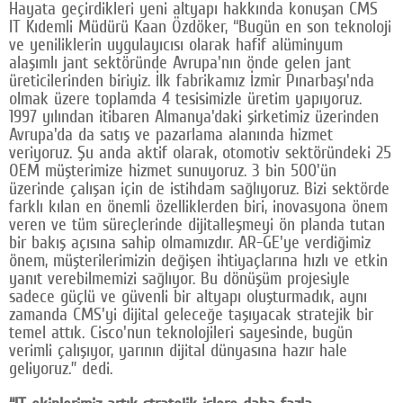
Hayata geçirdikleri yeni altyapı hakkında konuşan CMS
IT Kıdemli Müdürü Kaan Özdöker, “Bugün en son teknoloji
ve yeniliklerin uygulayıcısı olarak hafif alüminyum
alaşımlı jant sektöründe Avrupa'nın önde gelen jant
üreticilerinden biriyiz. İlk fabrikamız İzmir Pınarbaşı'nda
olmak üzere toplamda 4 tesisimizle üretim yapıyoruz.
1997 yılından itibaren Almanya'daki şirketimiz üzerinden
Avrupa'da da satış ve pazarlama alanında hizmet
veriyoruz. Şu anda aktif olarak, otomotiv sektöründeki 25
OEM müşterimize hizmet sunuyoruz. 3 bin 500'ün
üzerinde çalışan için de istihdam sağlıyoruz. Bizi sektörde
farklı kılan en önemli özelliklerden biri, inovasyona önem
veren ve tüm süreçlerinde dijitalleşmeyi ön planda tutan
bir bakış açısına sahip olmamızdır. AR-GE'ye verdiğimiz
önem, müşterilerimizin değişen ihtiyaçlarına hızlı ve etkin
yanıt verebilmemizi sağlıyor. Bu dönüşüm projesiyle
sadece güçlü ve güvenli bir altyapı oluşturmadık, aynı
zamanda CMS'yi dijital geleceğe taşıyacak stratejik bir
temel attık. Cisco'nun teknolojileri sayesinde, bugün
verimli çalışıyor, yarının dijital dünyasına hazır hale
geliyoruz.” dedi.