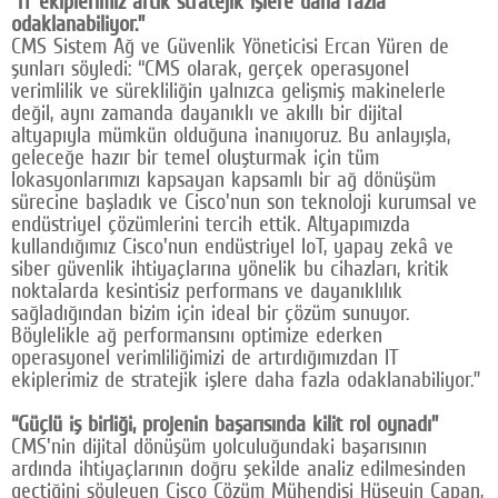
“IT ekiplerimiz artık stratejik işlere daha fazla
odaklanabiliyor.”
CMS Sistem Ağ ve Güvenlik Yöneticisi Ercan Yüren de
şunları söyledi: “CMS olarak, gerçek operasyonel
verimlilik ve sürekliliğin yalnızca gelişmiş makinelerle
değil, aynı zamanda dayanıklı ve akıllı bir dijital
altyapıyla mümkün olduğuna inanıyoruz. Bu anlayışla,
geleceğe hazır bir temel oluşturmak için tüm
lokasyonlarımızı kapsayan kapsamlı bir ağ dönüşüm
sürecine başladık ve Cisco'nun son teknoloji kurumsal ve
endüstriyel çözümlerini tercih ettik. Altyapımızda
kullandığımız Cisco'nun endüstriyel IoT, yapay zekâ ve
siber güvenlik ihtiyaçlarına yönelik bu cihazları, kritik
noktalarda kesintisiz performans ve dayanıklılık
sağladığından bizim için ideal bir çözüm sunuyor.
Böylelikle ağ performansını optimize ederken
operasyonel verimliliğimizi de artırdığımızdan IT
ekiplerimiz de stratejik işlere daha fazla odaklanabiliyor.”
“Güçlü iş birliği, projenin başarısında kilit rol oynadı”
CMS'nin dijital dönüşüm yolculuğundaki başarısının
ardında ihtiyaçlarının doğru şekilde analiz edilmesinden
geçtiğini söyleyen Cisco Çözüm Mühendisi Hüseyin Çapan,