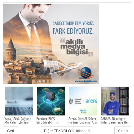
Yapay Zekâ Çağında
Fortinet 2025
Arena, OpenAI Select
RABAM, 10 milyon
E
Markalar İçin Yeni
Sürdürülebilirlik
Partner Unvanını Aldı
dolar değerleme ile
s
Rekabet Alanı: GEO
Raporunu açıkladı
500 bin dolarlık
y
yatırım aldı
Geri
Diğer TEKNOLOJİ Haberleri
Yukarı