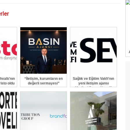
rler
GÖNDER
valtı'nın
“İletişim, kurumların en
Sağlık ve Eğitim Vakfı'nın
risto oldu
değerli sermayesi”
yeni iletişim ajansı
Marjinal Porter Novelli
oldu