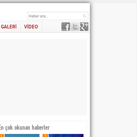
GALERİ
VİDEO
En çok okunan haberler
1
2