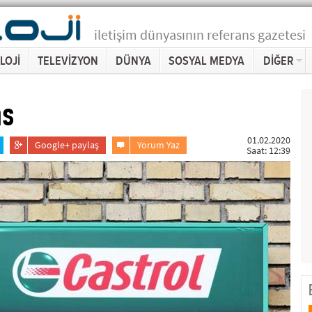
iletişim dünyasının referans gazetesi
LOJİ
TELEVİZYON
DÜNYA
SOSYAL MEDYA
DİĞER
ns
01.02.2020
Google+ paylaş
Yorum Yaz
Saat: 12:39