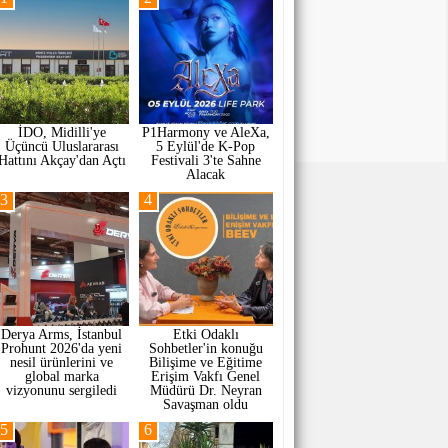
İDO, Midilli'ye
P1Harmony ve AleXa,
Üçüncü Uluslararası
5 Eylül'de K-Pop
Hattını Akçay'dan Açtı
Festivali 3'te Sahne
Alacak
3
4
Derya Arms, İstanbul
Etki Odaklı
Prohunt 2026'da yeni
Sohbetler'in konuğu
nesil ürünlerini ve
Bilişime ve Eğitime
global marka
Erişim Vakfı Genel
vizyonunu sergiledi
Müdürü Dr. Neyran
Savaşman oldu
5
6