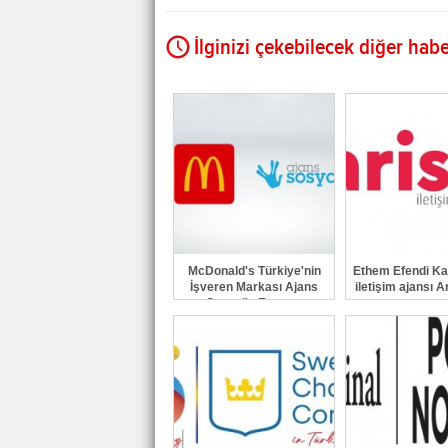
İlginizi çekebilecek diğer habe
McDonald's Türkiye'nin
Ethem Efendi Kah
İşveren Markası Ajans
iletişim ajansı A
Sosyal'e Emanet