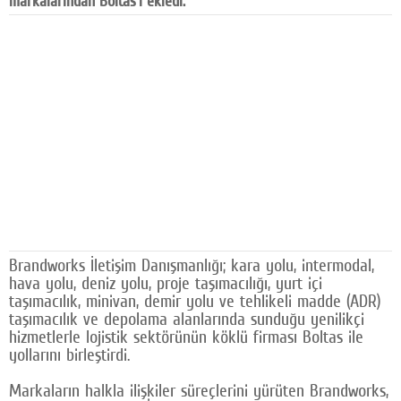
markalarından Boltas'ı ekledi.
Facebook
Diziler
Karikatür
Youtube
Polemik
Reklam
Yazarlar
Brandworks İletişim Danışmanlığı; kara yolu, intermodal,
hava yolu, deniz yolu, proje taşımacılığı, yurt içi
Künye
taşımacılık, minivan, demir yolu ve tehlikeli madde (ADR)
SOSYAL MEDYA
taşımacılık ve depolama alanlarında sunduğu yenilikçi
hizmetlerle lojistik sektörünün köklü firması Boltas ile
Facebook
yollarını birleştirdi.
Twitter
Markaların halkla ilişkiler süreçlerini yürüten Brandworks,