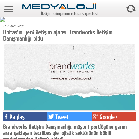
9 Ağustos 2026 12:38:42
İletişim dünyasının referans gazetesi
Anasayfa
17.12.2025 18:05
Foto Galeri
Boltas'ın yeni iletişim ajansı Brandworks İletişim
Danışmanlığı oldu
Video Galeri
Gazeteler
Medya
Reyting-tiraj
Teknoloji
Televizyon
Paylaş
Tweet
Google+
Dünya
Brandworks İletişim Danışmanlığı, müşteri portföyüne yarım
asra yaklaşan tecrübesiyle lojistik sektörünün köklü
Pr