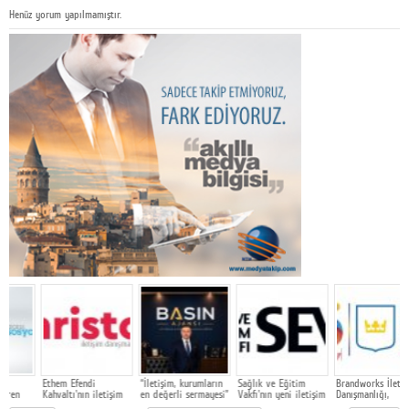
Henüz yorum yapılmamıştır.
Ethem Efendi
“İletişim, kurumların
Sağlık ve Eğitim
Brandworks İletişim
Kahvaltı'nın iletişim
en değerli sermayesi”
Vakfı'nın yeni iletişim
Danışmanlığı,
ajansı Aristo oldu
ajansı Marjinal
portföyüne İsveç