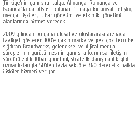
Türkiye’nin yanı sıra İtalya, Almanya, Romanya ve
Google Plus
İspanya’da da ofisleri bulunan firmaya kurumsal iletişim,
medya ilişkileri, itibar yönetimi ve etkinlik yönetimi
© 2026 TÜM HAKLARI SAKLIDIR
alanlarında hizmet verecek.
2009 yılından bu yana ulusal ve uluslararası arenada
faaliyet gösteren 100’e yakın marka ve pek çok tecrübe
sığdıran Brandworks, geleneksel ve dijital medya
süreçlerinin yürütülmesinin yanı sıra kurumsal iletişim,
sürdürülebilir itibar yönetimi, stratejik danışmanlık gibi
uzmanlıklarıyla 50’den fazla sektöre 360 derecelik halkla
ilişkiler hizmeti veriyor.