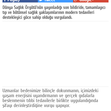
Facebook
Dünya Sağlık Örgütü'nün yayınladığı son bildiride, tamamlayıcı
tıp ve bütünsel sağlık yaklaşımlarının modern tedavileri
Diziler
destekleyici güce sahip olduğu vurgulandı.
Karikatür
Youtube
Polemik
Reklam
Yazarlar
Künye
SOSYAL MEDYA
Uzmanlar bedenimize bilinçle dokunmanın, içimizdeki
yaşam enerjisini uyandırmanın ve gerçek gıdalarla
Facebook
beslenmenin tıbbi tedavilerle birlikte uygulandığında
şifayı derinleştirdiğine vurgu yapıyor.
Twitter