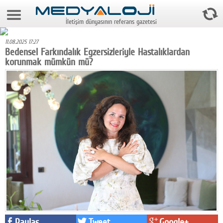
6 Ağustos 2026 14:32:21
İletişim dünyasının referans gazetesi
Anasayfa
11.08.2025 17:27
Foto Galeri
Bedensel Farkındalık Egzersizleriyle Hastalıklardan
korunmak mümkün mü?
Video Galeri
Gazeteler
Medya
Reyting-tiraj
Teknoloji
Televizyon
Dünya
Pr
Paylaş
Tweet
Google+