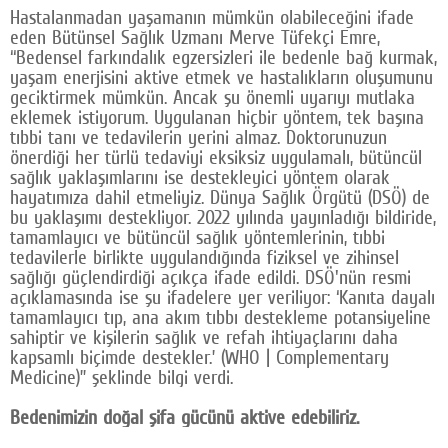
Hastalanmadan yaşamanın mümkün olabileceğini ifade
Google Plus
eden Bütünsel Sağlık Uzmanı Merve Tüfekçi Emre,
“Bedensel farkındalık egzersizleri ile bedenle bağ kurmak,
© 2026 TÜM HAKLARI SAKLIDIR
yaşam enerjisini aktive etmek ve hastalıkların oluşumunu
geciktirmek mümkün. Ancak şu önemli uyarıyı mutlaka
eklemek istiyorum. Uygulanan hiçbir yöntem, tek başına
tıbbi tanı ve tedavilerin yerini almaz. Doktorunuzun
önerdiği her türlü tedaviyi eksiksiz uygulamalı, bütüncül
sağlık yaklaşımlarını ise destekleyici yöntem olarak
hayatımıza dahil etmeliyiz. Dünya Sağlık Örgütü (DSÖ) de
bu yaklaşımı destekliyor. 2022 yılında yayınladığı bildiride,
tamamlayıcı ve bütüncül sağlık yöntemlerinin, tıbbi
tedavilerle birlikte uygulandığında fiziksel ve zihinsel
sağlığı güçlendirdiği açıkça ifade edildi. DSÖ'nün resmi
açıklamasında ise şu ifadelere yer veriliyor: ‘Kanıta dayalı
tamamlayıcı tıp, ana akım tıbbı destekleme potansiyeline
sahiptir ve kişilerin sağlık ve refah ihtiyaçlarını daha
kapsamlı biçimde destekler.’ (WHO | Complementary
Medicine)” şeklinde bilgi verdi.
Bedenimizin doğal şifa gücünü aktive edebiliriz.