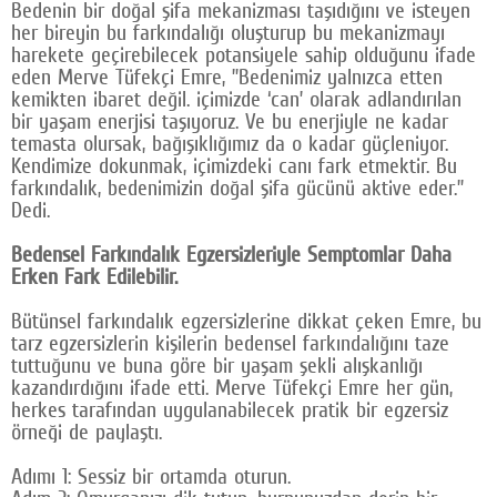
Bedenin bir doğal şifa mekanizması taşıdığını ve isteyen
her bireyin bu farkındalığı oluşturup bu mekanizmayı
harekete geçirebilecek potansiyele sahip olduğunu ifade
eden Merve Tüfekçi Emre, ”Bedenimiz yalnızca etten
kemikten ibaret değil. içimizde ‘can’ olarak adlandırılan
bir yaşam enerjisi taşıyoruz. Ve bu enerjiyle ne kadar
temasta olursak, bağışıklığımız da o kadar güçleniyor.
Kendimize dokunmak, içimizdeki canı fark etmektir. Bu
farkındalık, bedenimizin doğal şifa gücünü aktive eder.”
Dedi.
Bedensel Farkındalık Egzersizleriyle Semptomlar Daha
Erken Fark Edilebilir.
Bütünsel farkındalık egzersizlerine dikkat çeken Emre, bu
tarz egzersizlerin kişilerin bedensel farkındalığını taze
tuttuğunu ve buna göre bir yaşam şekli alışkanlığı
kazandırdığını ifade etti. Merve Tüfekçi Emre her gün,
herkes tarafından uygulanabilecek pratik bir egzersiz
örneği de paylaştı.
Adımı 1: Sessiz bir ortamda oturun.