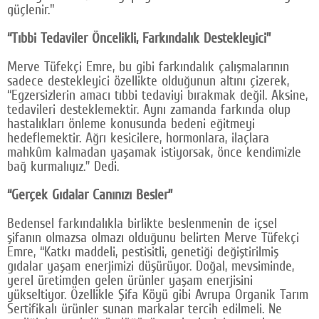
güçlenir."
“Tıbbi Tedaviler Öncelikli, Farkındalık Destekleyici”
Merve Tüfekçi Emre, bu gibi farkındalık çalışmalarının
sadece destekleyici özellikte olduğunun altını çizerek,
“Egzersizlerin amacı tıbbi tedaviyi bırakmak değil. Aksine,
tedavileri desteklemektir. Aynı zamanda farkında olup
hastalıkları önleme konusunda bedeni eğitmeyi
hedeflemektir. Ağrı kesicilere, hormonlara, ilaçlara
mahkûm kalmadan yaşamak istiyorsak, önce kendimizle
bağ kurmalıyız.” Dedi.
“Gerçek Gıdalar Canınızı Besler”
Bedensel farkındalıkla birlikte beslenmenin de içsel
şifanın olmazsa olmazı olduğunu belirten Merve Tüfekçi
Emre, “Katkı maddeli, pestisitli, genetiği değiştirilmiş
gıdalar yaşam enerjimizi düşürüyor. Doğal, mevsiminde,
yerel üretimden gelen ürünler yaşam enerjisini
yükseltiyor. Özellikle Şifa Köyü gibi Avrupa Organik Tarım
Sertifikalı ürünler sunan markalar tercih edilmeli. Ne