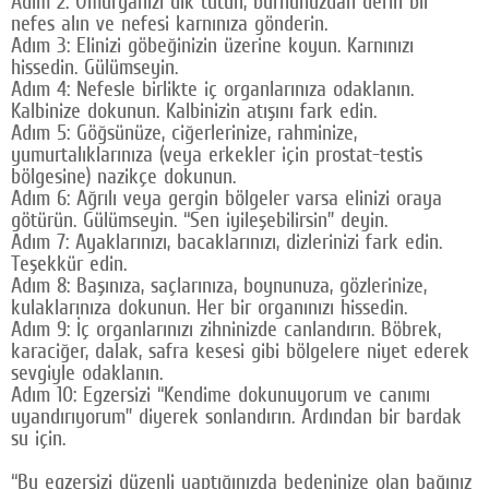
Adım 2: Omurganızı dik tutun, burnunuzdan derin bir
nefes alın ve nefesi karnınıza gönderin.
Adım 3: Elinizi göbeğinizin üzerine koyun. Karnınızı
hissedin. Gülümseyin.
Adım 4: Nefesle birlikte iç organlarınıza odaklanın.
Kalbinize dokunun. Kalbinizin atışını fark edin.
Adım 5: Göğsünüze, ciğerlerinize, rahminize,
yumurtalıklarınıza (veya erkekler için prostat-testis
bölgesine) nazikçe dokunun.
Adım 6: Ağrılı veya gergin bölgeler varsa elinizi oraya
götürün. Gülümseyin. “Sen iyileşebilirsin” deyin.
Adım 7: Ayaklarınızı, bacaklarınızı, dizlerinizi fark edin.
Teşekkür edin.
Adım 8: Başınıza, saçlarınıza, boynunuza, gözlerinize,
kulaklarınıza dokunun. Her bir organınızı hissedin.
Adım 9: İç organlarınızı zihninizde canlandırın. Böbrek,
karaciğer, dalak, safra kesesi gibi bölgelere niyet ederek
sevgiyle odaklanın.
Adım 10: Egzersizi “Kendime dokunuyorum ve canımı
uyandırıyorum” diyerek sonlandırın. Ardından bir bardak
su için.
“Bu egzersizi düzenli yaptığınızda bedeninize olan bağınız