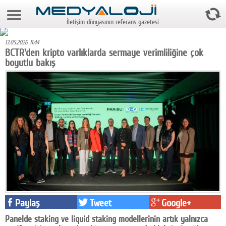
8 Ağustos 2026 14:14:22
İletişim dünyasının referans gazetesi
Anasayfa
13.05.2026 11:44
Foto Galeri
BCTR'den kripto varlıklarda sermaye verimliliğine çok
boyutlu bakış
Video Galeri
Gazeteler
Medya
Reyting-tiraj
Teknoloji
Televizyon
Dünya
Paylaş
Tweet
Google+
Pr
Panelde staking ve liquid staking modellerinin artık yalnızca