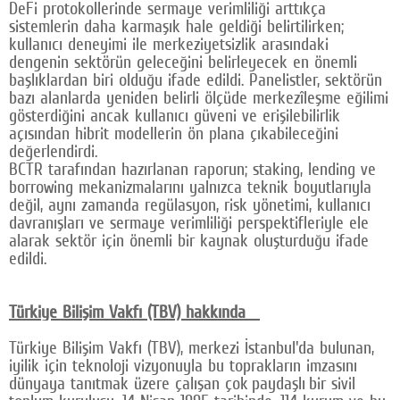
DeFi protokollerinde sermaye verimliliği arttıkça
sistemlerin daha karmaşık hale geldiği belirtilirken;
kullanıcı deneyimi ile merkeziyetsizlik arasındaki
dengenin sektörün geleceğini belirleyecek en önemli
başlıklardan biri olduğu ifade edildi. Panelistler, sektörün
bazı alanlarda yeniden belirli ölçüde merkezîleşme eğilimi
gösterdiğini ancak kullanıcı güveni ve erişilebilirlik
açısından hibrit modellerin ön plana çıkabileceğini
değerlendirdi.
BCTR tarafından hazırlanan raporun; staking, lending ve
borrowing mekanizmalarını yalnızca teknik boyutlarıyla
değil, aynı zamanda regülasyon, risk yönetimi, kullanıcı
davranışları ve sermaye verimliliği perspektifleriyle ele
alarak sektör için önemli bir kaynak oluşturduğu ifade
edildi.
Türkiye Bilişim Vakfı (TBV) hakkında
Türkiye Bilişim Vakfı (TBV), merkezi İstanbul'da bulunan,
iyilik için teknoloji vizyonuyla bu toprakların imzasını
dünyaya tanıtmak üzere çalışan çok paydaşlı bir sivil