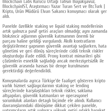
Blockchain Labs Kurucu Ortağı Tahsin Büyükyavuz,
BlockchainIST, Araştırmacı Yazar Turan Sert ve BtcTurk |
Kripto, Ürün Müdürü Elvan Sakancı konuşmacı olarak yer
aldı.
Panelde özellikle staking ve liquid staking modellerinin
artık yalnızca pasif getiri araçları olmadığı; aynı zamanda
blokzincir ağlarının güvenlik katmanının önemli bir
parçası haline geldiği vurgulandı. Akıllı kontratların
değiştirilemez yapısının güvenlik avantajı sağlarken, hata
yönetimi ve geri dönüş süreçlerinde ciddi teknik riskler
oluşturduğu ifade edildi. Proxy kontrat mimarileri gibi
çözümlerin esneklik sağladığı ancak merkeziyetsizlik ile
güvenlik arasında hassas bir denge kurulmasını
gerektirdiği değerlendirildi.
Konuşmalarda ayrıca Türkiye'de faaliyet gösteren kripto
varlık hizmet sağlayıcılarının staking ve lending
süreçlerinde karşılaştıkları teknik riskler, saklama
altyapıları, güvenlik katmanları ve operasyonel
sorumluluk alanları detaylı biçimde ele alındı. Kullanıcı
davranışlarındaki dönüşüme dikkat çekilen panelde,
yatırımcıların artık yalnızca yüksek getiri odaklı hareket