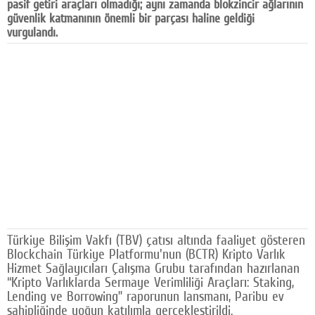
pasif getiri araçları olmadığı; aynı zamanda blokzincir ağlarının
Facebook
güvenlik katmanının önemli bir parçası haline geldiği
vurgulandı.
Diziler
Karikatür
Youtube
Polemik
Reklam
Yazarlar
Künye
Türkiye Bilişim Vakfı (TBV) çatısı altında faaliyet gösteren
SOSYAL MEDYA
Blockchain Türkiye Platformu'nun (BCTR) Kripto Varlık
Hizmet Sağlayıcıları Çalışma Grubu tarafından hazırlanan
Facebook
“Kripto Varlıklarda Sermaye Verimliliği Araçları: Staking,
Lending ve Borrowing” raporunun lansmanı, Paribu ev
Twitter
sahipliğinde yoğun katılımla gerçekleştirildi.