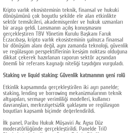
Google Plus
Kripto varlık ekosisteminin teknik, finansal ve hukuki
dönüşümünü çok boyutlu şekilde ele alan etkinlikte
© 2026 TÜM HAKLARI SAKLIDIR
sektör temsilcileri, akademisyenler ve hukuk uzmanları
bir araya geldi. Lansmanın açılış konuşmasını
gerçekleştiren TBV Yönetim Kurulu Başkanı Faruk
Eczacıbaşı, kripto varlık ekosisteminin yalnızca finansal
bir dönüşüm alanı değil, aynı zamanda teknoloji, güvenlik
ve regülasyon perspektiflerinin kesişim noktası olduğuna
dikkat çekerek hazırlanan raporun sektör açısından
önemli bir referans kaynağı niteliği taşıdığını vurguladı.
Staking ve liquid staking: Güvenlik katmanının yeni rolü
Etkinlik kapsamında gerçekleştirilen iki ayrı panelde;
staking, lending ve borrowing mekanizmalarının teknik
altyapıları, sermaye verimliliği modelleri, kullanıcı
davranışları, merkeziyetsizlik yaklaşımı ve regülasyon
boyutları kapsamlı biçimde değerlendirildi.
İlk panel, Paribu Hukuk Müşaviri Av. Aysu Düz
moderatörlüğünde gerçekleştirildi. Panelde TriO