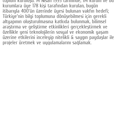
toplum kuruluşu. 14 Nisan 1995 tarihinde, 114 kurum ve bu
kurumlara üye 178 kişi tarafından kurulan, bugün
itibarıyla 400'ün üzerinde üyesi bulunan vakfın hedefi;
Türkiye'nin bilgi toplumuna dönüşebilmesi için gerekli
altyapının oluşturulmasına katkıda bulunmak, bilimsel
araştırma ve geliştirme etkinlikleri gerçekleştirmek ve
özellikle yeni teknolojilerin sosyal ve ekonomik yaşam
üzerine etkilerini inceleyip nitelikli & saygın paydaşlar ile
projeler üretmek ve uygulamalarını sağlamak.