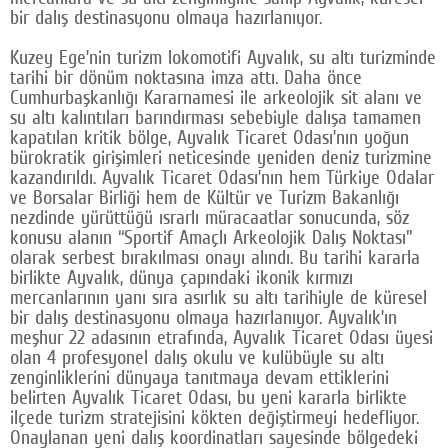
bir dalış destinasyonu olmaya hazırlanıyor.
Kuzey Ege’nin turizm lokomotifi Ayvalık, su altı turizminde
tarihi bir dönüm noktasına imza attı. Daha önce
Cumhurbaşkanlığı Kararnamesi ile arkeolojik sit alanı ve
su altı kalıntıları barındırması sebebiyle dalışa tamamen
kapatılan kritik bölge, Ayvalık Ticaret Odası’nın yoğun
bürokratik girişimleri neticesinde yeniden deniz turizmine
kazandırıldı. Ayvalık Ticaret Odası’nın hem Türkiye Odalar
ve Borsalar Birliği hem de Kültür ve Turizm Bakanlığı
nezdinde yürüttüğü ısrarlı müracaatlar sonucunda, söz
konusu alanın “Sportif Amaçlı Arkeolojik Dalış Noktası"
olarak serbest bırakılması onayı alındı. Bu tarihi kararla
birlikte Ayvalık, dünya çapındaki ikonik kırmızı
mercanlarının yanı sıra asırlık su altı tarihiyle de küresel
bir dalış destinasyonu olmaya hazırlanıyor. Ayvalık’ın
meşhur 22 adasının etrafında, Ayvalık Ticaret Odası üyesi
olan 4 profesyonel dalış okulu ve kulübüyle su altı
zenginliklerini dünyaya tanıtmaya devam ettiklerini
belirten Ayvalık Ticaret Odası, bu yeni kararla birlikte
ilçede turizm stratejisini kökten değiştirmeyi hedefliyor.
Onaylanan yeni dalış koordinatları sayesinde bölgedeki