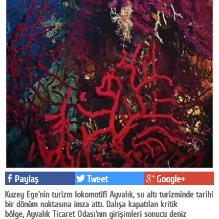
Facebook
Diziler
Karikatür
Youtube
Polemik
Reklam
Yazarlar
Künye
SOSYAL MEDYA
Paylaş
Tweet
Google+
Facebook
Kuzey Ege'nin turizm lokomotifi Ayvalık, su altı turizminde tarihi
bir dönüm noktasına imza attı. Dalışa kapatılan kritik
Twitter
bölge, Ayvalık Ticaret Odası'nın girişimleri sonucu deniz