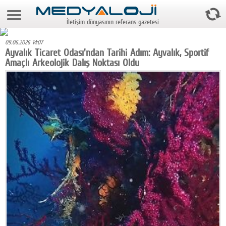
6 Ağustos 2026 23:32:33
İletişim dünyasının referans gazetesi
Anasayfa
09.06.2026 14:07
Foto Galeri
Ayvalık Ticaret Odası'ndan Tarihi Adım: Ayvalık, Sportif
Amaçlı Arkeolojik Dalış Noktası Oldu
Video Galeri
Gazeteler
Medya
Reyting-tiraj
Teknoloji
Televizyon
Dünya
Pr