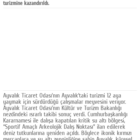
turizmine kazandırıldı.
Google Plus
© 2026 TÜM HAKLARI SAKLIDIR
Ayvalık Ticaret Odası’nın Ayvalık’taki turizmi 12 aya
yaymak için sürdürdüğü çalışmalar meyvesini veriyor.
Ayvalık Ticaret Odası’nın Kültür ve Turizm Bakanlığı
nezdindeki ısrarlı takibi sonuç verdi. Cumhurbaşkanlığı
Kararnamesi ile dalışa kapatılan kritik su altı bölgesi,
“Sportif Amaçlı Arkeolojik Dalış Noktası” ilan edilerek
deniz tutkunlarına yeniden açıldı. Böylece ikonik kırmızı
mercanlara ve su altı zenginliğine sahip Ayvalık, küresel