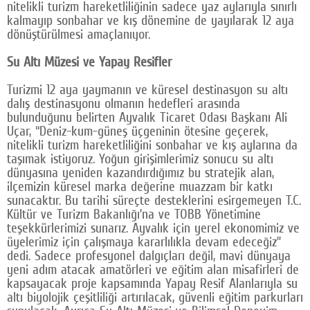
nitelikli turizm hareketliliğinin sadece yaz aylarıyla sınırlı
kalmayıp sonbahar ve kış dönemine de yayılarak 12 aya
dönüştürülmesi amaçlanıyor.
Su Altı Müzesi ve Yapay Resifler
Turizmi 12 aya yaymanın ve küresel destinasyon su altı
dalış destinasyonu olmanın hedefleri arasında
bulunduğunu belirten Ayvalık Ticaret Odası Başkanı Ali
Uçar, “Deniz-kum-güneş üçgeninin ötesine geçerek,
nitelikli turizm hareketliliğini sonbahar ve kış aylarına da
taşımak istiyoruz. Yoğun girişimlerimiz sonucu su altı
dünyasına yeniden kazandırdığımız bu stratejik alan,
ilçemizin küresel marka değerine muazzam bir katkı
sunacaktır. Bu tarihi süreçte desteklerini esirgemeyen T.C.
Kültür ve Turizm Bakanlığı’na ve TOBB Yönetimine
teşekkürlerimizi sunarız. Ayvalık için yerel ekonomimiz ve
üyelerimiz için çalışmaya kararlılıkla devam edeceğiz”
dedi. Sadece profesyonel dalgıçları değil, mavi dünyaya
yeni adım atacak amatörleri ve eğitim alan misafirleri de
kapsayacak proje kapsamında Yapay Resif Alanlarıyla su
altı biyolojik çeşitliliği artırılacak, güvenli eğitim parkurları