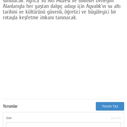
sunulacak. Ayrıca Su Altı Müzesi ve Bilimsel Deneyim
Alanlarıyla her yaştan dalgıç adayı için Ayvalık'ın su altı
tarihini ve kültürünü güvenli, öğretici ve büyüleyici bir
rotayla keşfetme imkanı tanınacak.
Yorumlar
Yorum Yaz
İsim:
(gerekli)