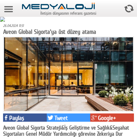
9 Ağustos 2026 3:27:56
İletişim dünyasının referans gazetesi
Anasayfa
26.04.2024 11:51
Foto Galeri
Aveon Global Sigorta'ya üst düzey atama
Video Galeri
Gazeteler
Medya
Reyting-tiraj
Teknoloji
Televizyon
Paylaş
Tweet
Google+
Dünya
Aveon Global Sigorta Strateji&İş Geliştirme ve Sağlık&Seyahat
Pr
Sigortaları Genel Müdür Yardımcılığı görevine Zekeriya Dur