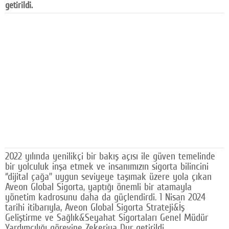
getirildi.
Facebook
Diziler
Karikatür
Youtube
Polemik
Reklam
Yazarlar
2022 yılında yenilikçi bir bakış açısı ile güven temelinde
Künye
bir yolculuk inşa etmek ve insanımızın sigorta bilincini
‘’dijital çağa’’ uygun seviyeye taşımak üzere yola çıkan
SOSYAL MEDYA
Aveon Global Sigorta, yaptığı önemli bir atamayla
yönetim kadrosunu daha da güçlendirdi. 1 Nisan 2024
Facebook
tarihi itibarıyla, Aveon Global Sigorta Strateji&İş
Geliştirme ve Sağlık&Seyahat Sigortaları Genel Müdür
Twitter
Yardımcılığı görevine Zekeriya Dur getirildi.