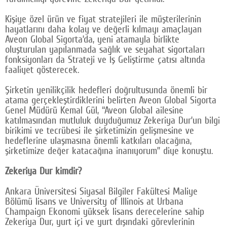
Google Plus
Kişiye özel ürün ve fiyat stratejileri ile müşterilerinin
hayatlarını daha kolay ve değerli kılmayı amaçlayan
© 2026 TÜM HAKLARI SAKLIDIR
Aveon Global Sigorta’da, yeni atamayla birlikte
oluşturulan yapılanmada sağlık ve seyahat sigortaları
fonksiyonları da Strateji ve İş Geliştirme çatısı altında
faaliyet gösterecek.
Şirketin yenilikçilik hedefleri doğrultusunda önemli bir
atama gerçekleştirdiklerini belirten Aveon Global Sigorta
Genel Müdürü Kemal Gül, “Aveon Global ailesine
katılmasından mutluluk duyduğumuz Zekeriya Dur’un bilgi
birikimi ve tecrübesi ile şirketimizin gelişmesine ve
hedeflerine ulaşmasına önemli katkıları olacağına,
şirketimize değer katacağına inanıyorum” diye konuştu.
Zekeriya Dur kimdir?
Ankara Üniversitesi Siyasal Bilgiler Fakültesi Maliye
Bölümü lisans ve University of Illinois at Urbana
Champaign Ekonomi yüksek lisans derecelerine sahip
Zekeriya Dur, yurt içi ve yurt dışındaki görevlerinin