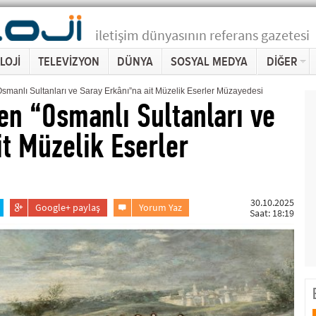
iletişim dünyasının referans gazetesi
LOJİ
TELEVİZYON
DÜNYA
SOSYAL MEDYA
DİĞER
 “Osmanlı Sultanları ve Saray Erkânı”na ait Müzelik Eserler Müzayedesi
ten “Osmanlı Sultanları ve
it Müzelik Eserler
30.10.2025
Google+ paylaş
Yorum Yaz
Saat: 18:19