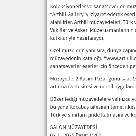
Koleksiyonerler ve sanatseverler, mü
“Arthill Gallery”yi ziyaret ederek eser
alabilirler. Arthill müzayedeleri, Türk
Vakıflar ve Askeri Müze uzmanlarının o
katkılarıyla hazırlanıyor.
Özel müzelerin yanı sıra, dünya çapın
müzayedenin kataloğu “www.arthill.co
sanatseverler eserler için önceden pey 
Müzayede, 2 Kasım Pazar günü saat 1
artırma (web sitesi ve mobil uygulama 
Düzenlediği müzayedelere yalnızca yur
bu yana Kocabaş ailesinin temel ilkes
Türkiye sınırları içinde kalmasını ve 
SALON MÜZAYEDESİ
02.11.2025 Pazar 15:00