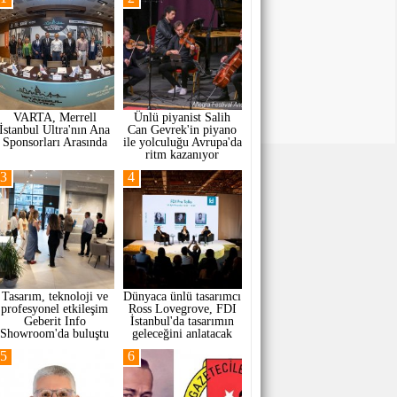
VARTA, Merrell
Ünlü piyanist Salih
İstanbul Ultra'nın Ana
Can Gevrek'in piyano
Sponsorları Arasında
ile yolculuğu Avrupa'da
ritm kazanıyor
3
4
Tasarım, teknoloji ve
Dünyaca ünlü tasarımcı
profesyonel etkileşim
Ross Lovegrove, FDI
Geberit Info
İstanbul'da tasarımın
Showroom'da buluştu
geleceğini anlatacak
5
6