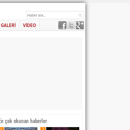
GALERİ
VİDEO
En çok okunan haberler
1
2