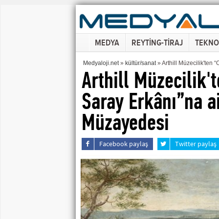
MEDYA
REYTİNG-TİRAJ
TEKNO
Medyaloji.net
»
kültür/sanat
» Arthill Müzecilik'ten
Arthill Müzecilik'
Saray Erkânı”na a
Müzayedesi
Facebook paylaş
Twitter paylaş