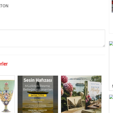
LTON
rler
GÖNDER