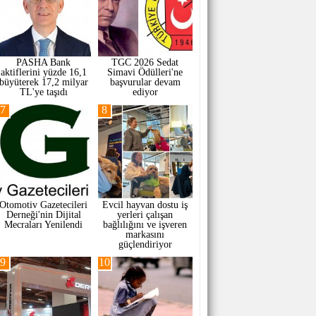
PASHA Bank
TGC 2026 Sedat
aktiflerini yüzde 16,1
Simavi Ödülleri'ne
büyüterek 17,2 milyar
başvurular devam
TL'ye taşıdı
ediyor
7
8
Otomotiv Gazetecileri
Evcil hayvan dostu iş
Derneği'nin Dijital
yerleri çalışan
Mecraları Yenilendi
bağlılığını ve işveren
markasını
güçlendiriyor
9
10