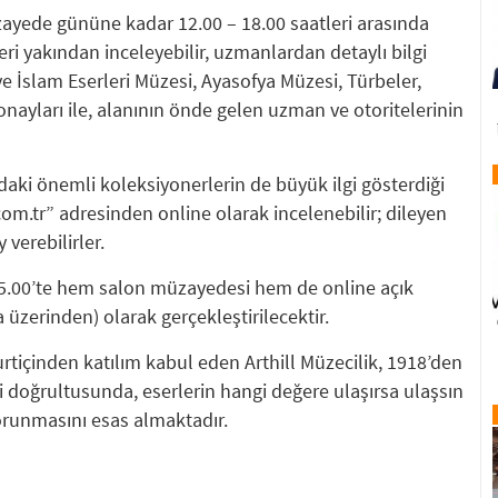
zayede gününe kadar 12.00 – 18.00 saatleri arasında
leri yakından inceleyebilir, uzmanlardan detaylı bilgi
 ve İslam Eserleri Müzesi, Ayasofya Müzesi, Türbeler,
nayları ile, alanının önde gelen uzman ve otoritelerinin
daki önemli koleksiyonerlerin de büyük ilgi gösterdiği
m.tr” adresinden online olarak incelenebilir; dileyen
verebilirler.
5.00’te hem salon müzayedesi hem de online açık
üzerinden) olarak gerçekleştirilecektir.
tiçinden katılım kabul eden Arthill Müzecilik, 1918’den
i doğrultusunda, eserlerin hangi değere ulaşırsa ulaşsın
korunmasını esas almaktadır.