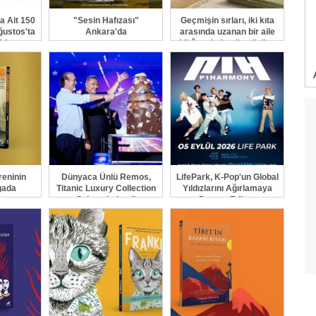
a Ait 150
"Sesin Hafızası"
Geçmişin sırları, iki kıta
ğustos'ta
Ankara'da
arasında uzanan bir aile
ıkıyor
hikâyesinde gün yüzüne
çıkıyor
reninin
Dünyaca Ünlü Remos,
LifePark, K-Pop'un Global
gada
Titanic Luxury Collection
Yıldızlarını Ağırlamaya
yor
Sahnesindeydi
Devam Ediyor