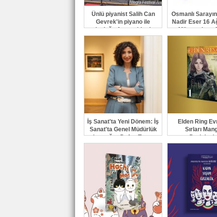
Ünlü piyanist Salih Can
Osmanlı Sarayın
Gevrek'in piyano ile
Nadir Eser 16 A
yolculuğu Avrupa'da ritm
Müzayedeye Ç
kazanıyor
İş Sanat'ta Yeni Dönem: İş
Elden Ring Ev
Sanat'ta Genel Müdürlük
Sırları Man
bayrağını Defne Turaç
Derinleşi
devraldı