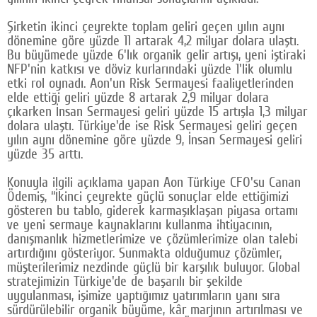
Google Plus
Şirketin ikinci çeyrekte toplam geliri geçen yılın aynı
dönemine göre yüzde 11 artarak 4,2 milyar dolara ulaştı.
© 2026 TÜM HAKLARI SAKLIDIR
Bu büyümede yüzde 6'lık organik gelir artışı, yeni iştiraki
NFP'nin katkısı ve döviz kurlarındaki yüzde 1'lik olumlu
etki rol oynadı. Aon'un Risk Sermayesi faaliyetlerinden
elde ettiği geliri yüzde 8 artarak 2,9 milyar dolara
çıkarken İnsan Sermayesi geliri yüzde 15 artışla 1,3 milyar
dolara ulaştı. Türkiye'de ise Risk Sermayesi geliri geçen
yılın aynı dönemine göre yüzde 9, İnsan Sermayesi geliri
yüzde 35 arttı.
Konuyla ilgili açıklama yapan Aon Türkiye CFO'su Canan
Ödemiş, “İkinci çeyrekte güçlü sonuçlar elde ettiğimizi
gösteren bu tablo, giderek karmaşıklaşan piyasa ortamı
ve yeni sermaye kaynaklarını kullanma ihtiyacının,
danışmanlık hizmetlerimize ve çözümlerimize olan talebi
artırdığını gösteriyor. Sunmakta olduğumuz çözümler,
müşterilerimiz nezdinde güçlü bir karşılık buluyor. Global
stratejimizin Türkiye'de de başarılı bir şekilde
uygulanması, işimize yaptığımız yatırımların yanı sıra
sürdürülebilir organik büyüme, kâr marjının artırılması ve