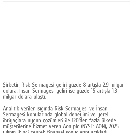
Facebook
Diziler
Karikatür
Youtube
Polemik
Reklam
Yazarlar
Şirketin Risk Sermayesi geliri yüzde 8 artışla 2,9 milyar
dolara, İnsan Sermayesi geliri ise yüzde 15 artışla 1,3
Künye
milyar dolara ulaştı.
SOSYAL MEDYA
Analitik veriler ışığında Risk Sermayesi ve İnsan
Sermayesi konularında global deneyimi ve yerel
Facebook
ihtiyaçlara uygun çözümleri ile 120'den fazla ülkede
müşterilerine hizmet veren Aon plc (NYSE: AON), 2025
Twitter
yılının ikinci çeyrek finansal sonuçlarını açıkladı.