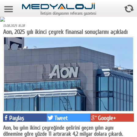
8 Ağustos 2026 19:04:48
İletişim dünyasının referans gazetesi
Anasayfa
13.08.2025 16:28
Foto Galeri
Aon, 2025 yılı ikinci çeyrek finansal sonuçlarını açıkladı
Video Galeri
Gazeteler
Medya
Reyting-tiraj
Teknoloji
Televizyon
Paylaş
Tweet
Google+
Dünya
Aon, bu yılın ikinci çeyreğinde gelirini geçen yılın aynı
Pr
dönemine göre yüzde 11 artırarak 4,2 milyar dolara çıkardı.