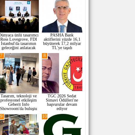
Dünyaca ünlü tasarımcı
PASHA Bank
Ross Lovegrove, FDI
aktiflerini yüzde 16,1
İstanbul'da tasarımın
büyüterek 17,2 milyar
geleceğini anlatacak
TL'ye taşıdı
7
8
Tasarım, teknoloji ve
TGC 2026 Sedat
profesyonel etkileşim
Simavi Ödülleri'ne
Geberit Info
başvurular devam
Showroom'da buluştu
ediyor
9
10