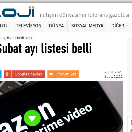
iletişim dünyasının referans gazetesi
LOJİ
TELEVİZYON
DÜNYA
SOSYAL MEDYA
DİĞER
ı listesi belli oldu...
bat ayı listesi belli
28.01.2021
Google+ paylaş
Yorum Yaz
Saat: 12:11