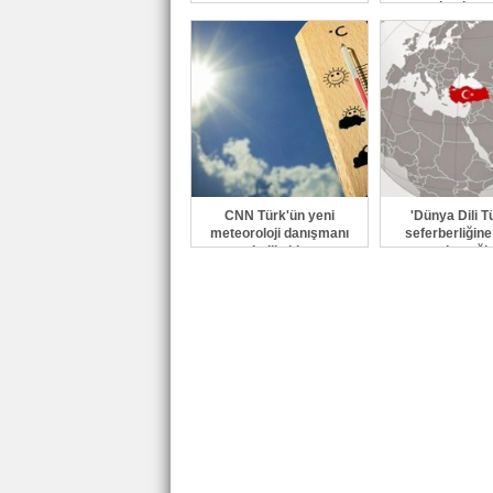
başlıyor.
CNN Türk'ün yeni
'Dünya Dili T
meteoroloji danışmanı
seferberliğin
belli oldu
desteği..