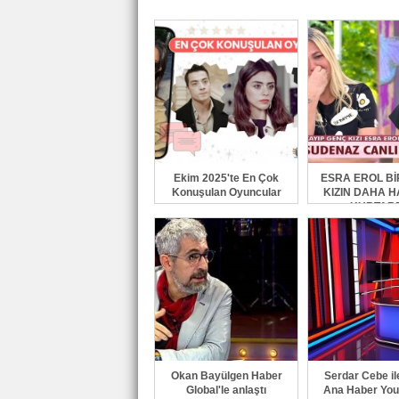
Ekim 2025'te En Çok
ESRA EROL Bİ
Konuşulan Oyuncular
KIZIN DAHA H
KURTARD
Okan Bayülgen Haber
Serdar Cebe il
Global'le anlaştı
Ana Haber You