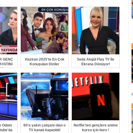
GÖNDER
R GENÇ
Haziran 2025'te En Çok
Seda Akgül Flaş TV İle
AYATINI
Konuşulan Diziler
Ekrana Dönüyor!
I!
e Odatv
60'a yakın çalışanı olan o
Netflix'ten gençlere anime
tube'da
TV kanalı kapatıldı!
kursu için burs !