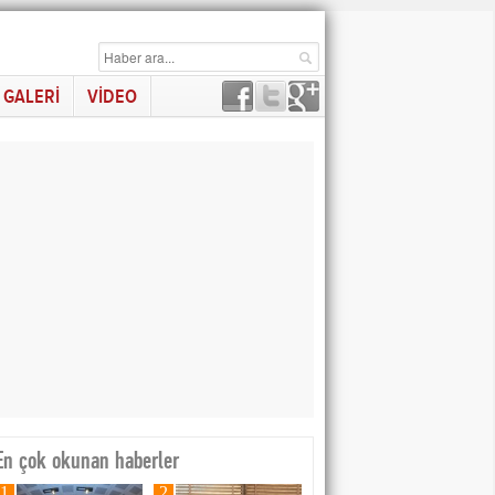
GALERİ
VİDEO
En çok okunan haberler
1
2