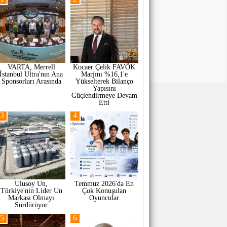
VARTA, Merrell
Kocaer Çelik FAVÖK
İstanbul Ultra'nın Ana
Marjını %16,1'e
Sponsorları Arasında
Yükselterek Bilanço
Yapısını
Güçlendirmeye Devam
Etti
3
4
Ulusoy Un,
Temmuz 2026'da En
Türkiye'nin Lider Un
Çok Konuşulan
Markası Olmayı
Oyuncular
Sürdürüyor
5
6