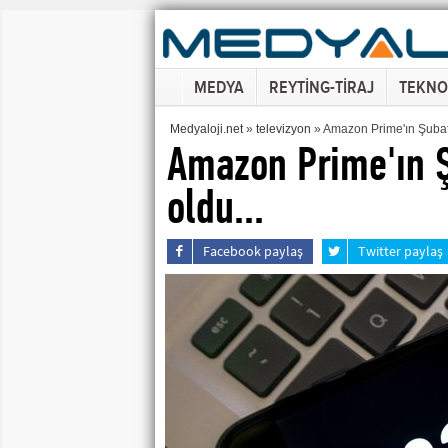
MEDYA
REYTİNG-TİRAJ
TEKNO
Medyaloji.net
»
televizyon
» Amazon Prime'ın Şubat ay
Amazon Prime'ın Şu
oldu...
Facebook paylaş
Twitter paylaş