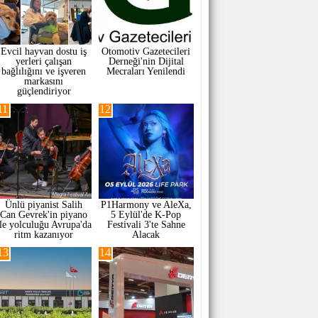
Evcil hayvan dostu iş
Otomotiv Gazetecileri
yerleri çalışan
Derneği'nin Dijital
bağlılığını ve işveren
Mecraları Yenilendi
markasını
güçlendiriyor
11
12
Ünlü piyanist Salih
P1Harmony ve AleXa,
Can Gevrek'in piyano
5 Eylül'de K-Pop
ile yolculuğu Avrupa'da
Festivali 3'te Sahne
ritm kazanıyor
Alacak
13
14