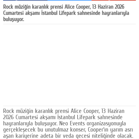
Rock müziğin karanlık prensi Alice Cooper, 13 Haziran 2026
Facebook
Cumartesi akşamı İstanbul Lifepark sahnesinde hayranlarıyla
buluşuyor.
Diziler
Karikatür
Youtube
Polemik
Reklam
Yazarlar
Künye
SOSYAL MEDYA
Rock müziğin karanlık prensi Alice Cooper, 13 Haziran
2026 Cumartesi akşamı İstanbul Lifepark sahnesinde
Facebook
hayranlarıyla buluşuyor. Neo Events organizasyonuyla
gerçekleşecek bu unutulmaz konser, Cooper’ın yarım asrı
Twitter
aşan kariyerine adeta bir veda gecesi niteliğinde olacak.