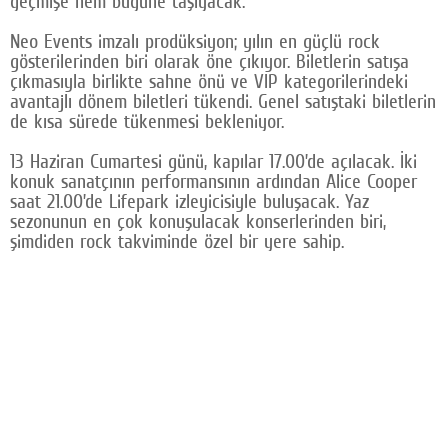
geçmişe hem bugüne taşıyacak.
Neo Events imzalı prodüksiyon; yılın en güçlü rock
gösterilerinden biri olarak öne çıkıyor. Biletlerin satışa
çıkmasıyla birlikte sahne önü ve VIP kategorilerindeki
avantajlı dönem biletleri tükendi. Genel satıştaki biletlerin
de kısa sürede tükenmesi bekleniyor.
13 Haziran Cumartesi günü, kapılar 17.00’de açılacak. İki
konuk sanatçının performansının ardından Alice Cooper
saat 21.00’de Lifepark izleyicisiyle buluşacak. Yaz
sezonunun en çok konuşulacak konserlerinden biri,
şimdiden rock takviminde özel bir yere sahip.