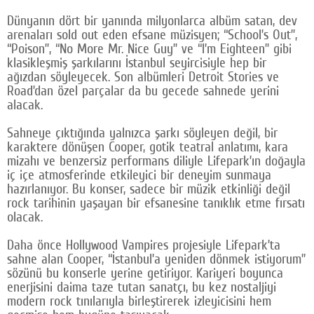
Google Plus
Dünyanın dört bir yanında milyonlarca albüm satan, dev
arenaları sold out eden efsane müzisyen; “School’s Out”,
© 2026 TÜM HAKLARI SAKLIDIR
“Poison”, “No More Mr. Nice Guy” ve “I’m Eighteen” gibi
klasikleşmiş şarkılarını İstanbul seyircisiyle hep bir
ağızdan söyleyecek. Son albümleri Detroit Stories ve
Road’dan özel parçalar da bu gecede sahnede yerini
alacak.
Sahneye çıktığında yalnızca şarkı söyleyen değil, bir
karaktere dönüşen Cooper, gotik teatral anlatımı, kara
mizahı ve benzersiz performans diliyle Lifepark’ın doğayla
iç içe atmosferinde etkileyici bir deneyim sunmaya
hazırlanıyor. Bu konser, sadece bir müzik etkinliği değil
rock tarihinin yaşayan bir efsanesine tanıklık etme fırsatı
olacak.
Daha önce Hollywood Vampires projesiyle Lifepark’ta
sahne alan Cooper, “İstanbul’a yeniden dönmek istiyorum”
sözünü bu konserle yerine getiriyor. Kariyeri boyunca
enerjisini daima taze tutan sanatçı, bu kez nostaljiyi
modern rock tınılarıyla birleştirerek izleyicisini hem