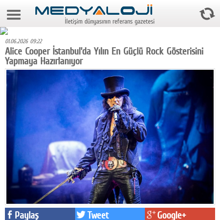
6 Ağustos 2026 3:32:36
İletişim dünyasının referans gazetesi
Anasayfa
01.06.2026 09:22
Foto Galeri
Alice Cooper İstanbul'da Yılın En Güçlü Rock Gösterisini
Yapmaya Hazırlanıyor
Video Galeri
Gazeteler
Medya
Reyting-tiraj
Teknoloji
Televizyon
Dünya
Pr
Paylaş
Tweet
Google+