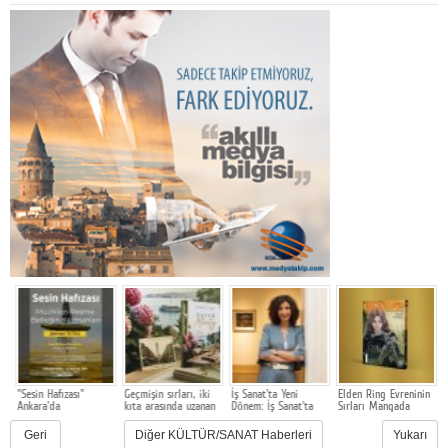
"Sesin Hafızası"
Geçmişin sırları, iki
İş Sanat'ta Yeni
Elden Ring Evreninin
D
Ankara'da
kıta arasında uzanan
Dönem: İş Sanat'ta
Sırları Mangada
T
bir aile hikâyesinde
Genel Müdürlük
Derinleşiyor
C
gün yüzüne çıkıyor
bayrağını Defne
S
Geri
Diğer KÜLTÜR/SANAT Haberleri
Yukarı
Turaç devraldı