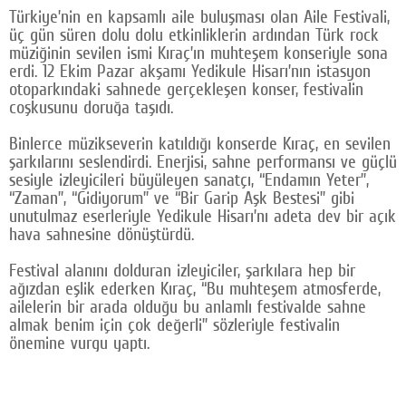
Türkiye’nin en kapsamlı aile buluşması olan Aile Festivali,
Google Plus
üç gün süren dolu dolu etkinliklerin ardından Türk rock
müziğinin sevilen ismi Kıraç’ın muhteşem konseriyle sona
© 2026 TÜM HAKLARI SAKLIDIR
erdi. 12 Ekim Pazar akşamı Yedikule Hisarı’nın istasyon
otoparkındaki sahnede gerçekleşen konser, festivalin
coşkusunu doruğa taşıdı.
Binlerce müzikseverin katıldığı konserde Kıraç, en sevilen
şarkılarını seslendirdi. Enerjisi, sahne performansı ve güçlü
sesiyle izleyicileri büyüleyen sanatçı, “Endamın Yeter”,
“Zaman”, “Gidiyorum” ve “Bir Garip Aşk Bestesi” gibi
unutulmaz eserleriyle Yedikule Hisarı’nı adeta dev bir açık
hava sahnesine dönüştürdü.
Festival alanını dolduran izleyiciler, şarkılara hep bir
ağızdan eşlik ederken Kıraç, “Bu muhteşem atmosferde,
ailelerin bir arada olduğu bu anlamlı festivalde sahne
almak benim için çok değerli” sözleriyle festivalin
önemine vurgu yaptı.