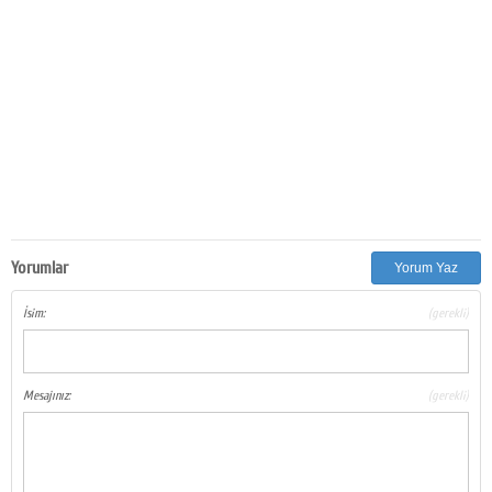
Yorumlar
Yorum Yaz
İsim:
(gerekli)
Mesajınız:
(gerekli)