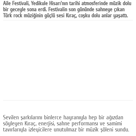
Aile Festivali, Yedikule Hisarı'nın tarihi atmosferinde müzik dolu
Facebook
bir geceyle sona erdi. Festivalin son gününde sahneye çıkan
Türk rock müziğinin güçlü sesi Kıraç, coşku dolu anlar yaşattı.
Diziler
Karikatür
Youtube
Polemik
Reklam
Yazarlar
Künye
SOSYAL MEDYA
Sevilen şarkılarını binlerce hayranıyla hep bir ağızdan
Facebook
söyleyen Kıraç, enerjisi, sahne performansı ve samimi
tavırlarıyla izleyicilere unutulmaz bir müzik şöleni sundu.
Twitter