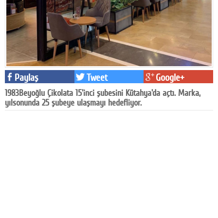
Facebook
Diziler
Karikatür
Youtube
Paylaş
Tweet
Google+
1983Beyoğlu Çikolata 15'inci şubesini Kütahya'da açtı. Marka,
Polemik
yılsonunda 25 şubeye ulaşmayı hedefliyor.
Reklam
Yazarlar
Künye
SOSYAL MEDYA
Facebook
Twitter