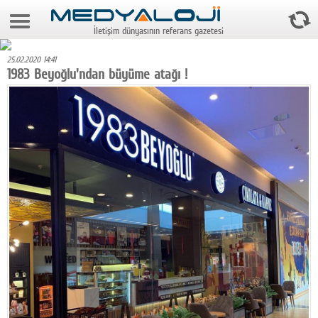
8 Ağustos 2026 13:56:02
İletişim dünyasının referans gazetesi
Anasayfa
25.02.2020 14:41
Foto Galeri
1983 Beyoğlu'ndan büyüme atağı !
Video Galeri
Gazeteler
Medya
Reyting-tiraj
Teknoloji
Televizyon
Dünya
Pr