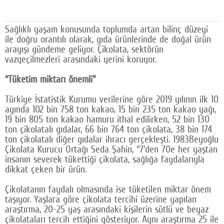
Google Plus
Sağlıklı yaşam konusunda toplumda artan bilinç düzeyi
© 2026 TÜM HAKLARI SAKLIDIR
ile doğru orantılı olarak, gıda ürünlerinde de doğal ürün
arayışı gündeme geliyor. Çikolata, sektörün
vazgeçilmezleri arasındaki yerini koruyor.
“Tüketim miktarı önemli"
Türkiye İstatistik Kurumu verilerine göre 2019 yılının ilk 10
ayında 102 bin 758 ton kakao, 15 bin 235 ton kakao yağı,
19 bin 805 ton kakao hamuru ithal edilirken, 52 bin 130
ton çikolatalı gıdalar, 66 bin 764 ton çikolata, 38 bin 174
ton çikolatalı diğer gıdalar ihracı gerçekleşti. 1983Beyoğlu
Çikolata Kurucu Ortağı Seda Şahin, “7'den 70e her yaştan
insanın severek tükettiği çikolata, sağlığa faydalarıyla
dikkat çeken bir ürün.
Çikolatanın faydalı olmasında ise tüketilen miktar önem
taşıyor. Yaşlara göre çikolata tercihi üzerine yapılan
araştırma, 20-25 yaş arasındaki kişilerin sütlü ve beyaz
çikolataları tercih ettiğini gösteriyor. Aynı araştırma 25 ile