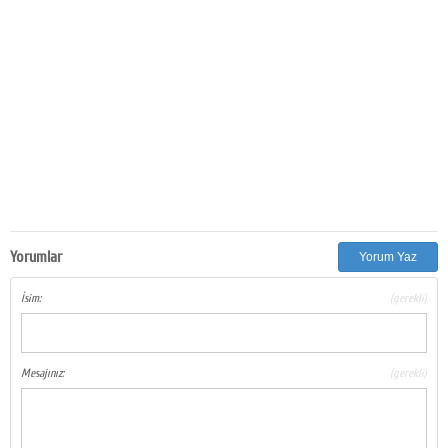
Yorumlar
Yorum Yaz
İsim:
(gerekli)
Mesajınız:
(gerekli)