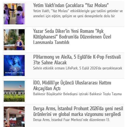
Yetim Vakfı'ndan Çocuklara “Yaz Molası”
Facebook
Yetim Vakfı, "Yaz Molası" etkinlikleriyle yaz tatilini yetimler ve
anneleri için eğitim, gelişim ve yeni deneyimlerle dolu bir
Diziler
programa dönüştürüyor.
Karikatür
Yazar Seda Diker'in Yeni Romanı "Aşk
Kütüphanesi" Bodrum'da Düzenlenen Özel
Youtube
Lansmanla Tanıtıldı
Yazar, Eğitmen, Duygu Simyacısı ve İletişim Mentörü Seda
Diker'in 13. kitabı “Aşk Kütüphanesi” 6 Ağustos'ta Casa dell'Arte
Polemik
P1Harmony ve AleXa, 5 Eylül'de K-Pop Festivali
Bodrum'da düzenlenen özel lansmanla okurlarıyla buluştu.
3'te Sahne Alacak
Reklam
Şehrin etkinlik ormanı LifePark, 5 Eylül 2026'da gerçekleşecek
K-Pop Festivali 3 ile bir kez daha İstanbul'u dünya K-Pop
Yazarlar
haritasında önemli bir destinasyon haline getirmeye
İDO, Midilli'ye Üçüncü Uluslararası Hattını
hazırlanıyor.
Akçay'dan Açtı
Künye
Balıkesir Büyükşehir Belediyesi iştiraki Balıkesir Toplu Taşıma
AŞ ( BTT) ve BADO markası iş birliğiyle hayata geçirilen Akçay-
SOSYAL MEDYA
Midilli hattının resmi açılışı gerçekleştirildi.
Derya Arms, İstanbul Prohunt 2026'da yeni nesil
Facebook
ürünlerini ve global marka vizyonunu sergiledi
Derya Arms, İstanbul Fuar Merkezi'nde düzenlenen 13.
Twitter
Uluslararası İstanbul Prohunt Av, Silah ve Doğa Sporları