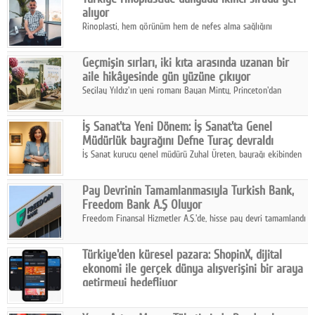
alıyor
Rinoplasti, hem görünüm hem de nefes alma sağlığını
ilgilendiren yönüyle bu alanın en dikkat çeken başlıklarından
biri konumunda.
Geçmişin sırları, iki kıta arasında uzanan bir
aile hikâyesinde gün yüzüne çıkıyor
Seçilay Yıldız'ın yeni romanı Bayan Minty, Princeton'dan
Büyükada'ya, 1960'ların Adana'sından günümüze uzanan çok
katmanlı bir aile hikâyesi anlatıyor.
İş Sanat'ta Yeni Dönem: İş Sanat'ta Genel
Müdürlük bayrağını Defne Turaç devraldı
İş Sanat kurucu genel müdürü Zuhal Üreten, bayrağı ekibinden
Defne Turaç'a devretti.
Pay Devrinin Tamamlanmasıyla Turkish Bank,
Freedom Bank A.Ş Oluyor
Freedom Finansal Hizmetler A.Ş.'de, hisse pay devri tamamlandı
ve yönetim kurulu belirlendi. Yapılan genel kurul toplantısında
Turkish Bank'ın ticaret unvanının “Freedom Bank A.Ş.” olmasına
Türkiye'den küresel pazara: ShopinX, dijital
karar verildi.
ekonomi ile gerçek dünya alışverişini bir araya
getirmeyi hedefliyor
Türkiye'de geliştirilen teknoloji girişimi ShopinX, dijital
ekonomi ile gerçek dünya alışveriş deneyimi arasında köprü