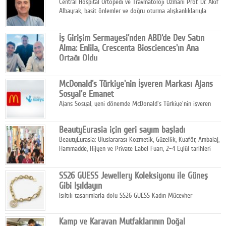
Central Hospital Ortopedi ve Travmatoloji Uzmanı Prof. Dr. Akif
Albayrak, basit önlemler ve doğru oturma alışkanlıklarıyla
yolculukların çok daha konforlu geçirilebileceğini belirtiyor.
İş Girişim Sermayesi'nden ABD'de Dev Satın
Alma: Enlila, Crescenta Biosciences'ın Ana
Ortağı Oldu
İş Girişim Sermayesi, biyoteknoloji alanındaki büyüme
stratejisini uluslararası ölçeğe taşıyan satın alma hamlesini
McDonald's Türkiye'nin İşveren Markası Ajans
tamamladı.
Sosyal'e Emanet
Ajans Sosyal, yeni dönemde McDonald's Türkiye'nin işveren
markası iletişim stratejisini oluşturacak.
BeautyEurasia için geri sayım başladı
BeautyEurasia: Uluslararası Kozmetik, Güzellik, Kuaför, Ambalaj,
Hammadde, Hijyen ve Private Label Fuarı, 2–4 Eylül tarihleri
arasında düzenlenecek.
SS26 GUESS Jewellery Koleksiyonu ile Güneş
Gibi Işıldayın
Işıltılı tasarımlarla dolu SS26 GUESS Kadın Mücevher
Koleksiyonu, yaz gardıroplarına modern lüksün zarif
dokunuşunu taşıyor.
Kamp ve Karavan Mutfaklarının Doğal