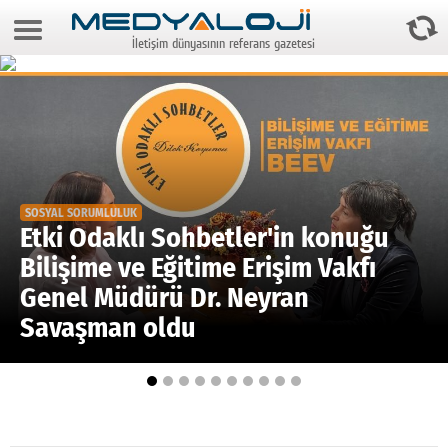
8 Ağustos 2026 14:06:07
İletişim dünyasının referans gazetesi
Anasayfa
Foto Galeri
Video Galeri
Gazeteler
SOSYAL SORUMLULUK
Medya
Etki Odaklı Sohbetler'in konuğu
Bilişime ve Eğitime Erişim Vakfı
Reyting-tiraj
Genel Müdürü Dr. Neyran
Teknoloji
Savaşman oldu
Televizyon
Dünya
Pr