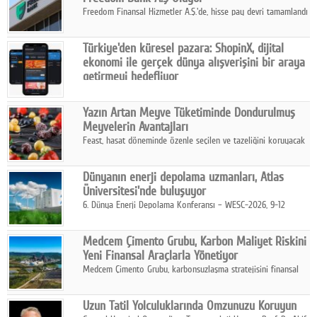
Freedom Finansal Hizmetler A.Ş.'de, hisse pay devri tamamlandı
ve yönetim kurulu belirlendi. Yapılan genel kurul toplantısında
Turkish Bank'ın ticaret unvanının “Freedom Bank A.Ş.” olmasına
Türkiye'den küresel pazara: ShopinX, dijital
karar verildi.
ekonomi ile gerçek dünya alışverişini bir araya
getirmeyi hedefliyor
Türkiye'de geliştirilen teknoloji girişimi ShopinX, dijital
ekonomi ile gerçek dünya alışveriş deneyimi arasında köprü
Yazın Artan Meyve Tüketiminde Dondurulmuş
kurmayı hedefleyen vizyonuyla uluslararası pazarlara açılıyor.
Meyvelerin Avantajları
Feast, hasat döneminde özenle seçilen ve tazeliğini koruyacak
şekilde dondurulan meyve ürünleriyle tüketicilere dört mevsim
pratik, güvenilir ve lezzetli bir alternatif sunuyor.
Dünyanın enerji depolama uzmanları, Atlas
Üniversitesi'nde buluşuyor
6. Dünya Enerji Depolama Konferansı – WESC-2026, 9-12
Ağustos 2026 tarihleri arasında İstanbul Atlas Üniversitesi ev
sahipliğinde gerçekleştirilecek.
Medcem Çimento Grubu, Karbon Maliyet Riskini
Yeni Finansal Araçlarla Yönetiyor
Medcem Çimento Grubu, karbonsuzlaşma stratejisini finansal
risk yönetimi uygulamalarıyla güçlendiren yeni bir adım attı.
Uzun Tatil Yolculuklarında Omzunuzu Koruyun