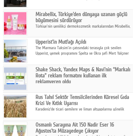
ailesinin yeni nesil teknolojilerle donatılmış son modeli VRV
kontrol ünitesi Madoka Plus Türkiye'de satışa sunuldu.
Mirabellix, Türkiye'den dünyaya uzanan güçlü
büyümesini sürdürüyor
Türkiye'nin yenilikçi dermokozmetik markalarından Mirabellix,
yüksek kalite standartlarında geliştirdiği cilt ve saç bakım
ürünleriyle hem yurt içinde hem de uluslararası pazarlarda
Upperist'in Mutfağı Açıldı
büyümesini sürdürüyor.
The Marmara Taksim'in çatısındaki terasıyla çok sevilen
Upperist, yemek programını Spelta ve Okra şefi Mert Yalçıner
ile başlatıyor.
Shake Shack, Yandex Maps & Navi'nin “Markalı
Rota” reklam formatını kullanan ilk
reklamveren oldu
Shake Shack, fiziksel restoranlarındaki ziyaretçi sayısını
artırmak amacıyla Cereyan Medya ve Yandex Ads iş birliğiyle
Rus Tahıl Sektör Temsilcilerinden Küresel Gıda
Yandex Maps & Navi'nin yeni "Markalı Rota" reklam formatını
Krizi Ve Kıtlık Uyarısı
kullanan ilk marka oldu.
Karadeniz'de ticari gemilere ve liman altyapılarına yönelik
artan saldırılar, küresel tahıl piyasalarını alarm durumuna
geçirdi.
Osmanlı Sarayına Ait 150 Nadir Eser 16
Ağustos'ta Müzayedeye Çıkıyor