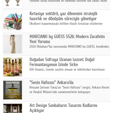
Osmanlı saray kültürüne ve hanedan tarihine ışık tutan, müze
koleksiyonlarıyla yarışacak nitelikteki 150 seçkin eser, 16
Ağustos'ta Arthill Müzecilik'in düzenleyeceği özel müzayedede
Kırtasiye sektörü, yaz dönemini stratejik
koleksiyonerlerle buluşuyor
hazırlık ve dönüşüm süreciyle yönetiyor
Okulların kapanmasıyla birlikte klasik kırtasiye ürünlerine
yönelik talepte azalma yaşansa da sektör yaz aylarını hobi,
sanat ve eğitici aktivite ürünleriyle dinamik bir biçimde
MARCIANO by GUESS SS26: Modern Zarafetin
geçiriyor.
Yeni Yorumu
2026 İlkbahar/Yaz sezonunda MARCIANO by GUESS, kendinden
emin bir duruşu modern bir çekicilik anlayışıyla buluşturuyor.
Doğadan Sofraya Uzanan Lezzet: Doğal
Fermantasyonun İzinde Sirke
İDA Organic, özenle seçilen meyve ve bitkilerden hazırlanan
sirke çeşitleriyle geleneksel lezzet kültürünü bugünün
sofralarına taşıyor.
"Sesin Hafızası" Ankara'da
Ressam Şerivan Tutuş'un “Sesin Hafızası” sergisi, Ankara Resim
ve Heykel Müzesi'nde sanatseverlerle buluşuyor.
Art Design Sonbaharın Tasarım Kodlarını
Açıklıyor