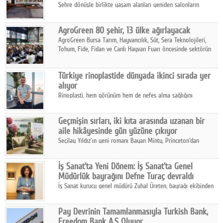
Şehre dönüşle birlikte yaşam alanları yeniden salonların
kalbine kayarken, mobilya sektörünün öncü markası Art Design
sonbaharın tasarım kodlarını açıklıyor.
AgroGreen 80 şehir, 13 ülke ağırlayacak
AgroGreen Bursa Tarım, Hayvancılık, Süt, Sera Teknolojileri,
Tohum, Fide, Fidan ve Canlı Hayvan Fuarı öncesinde sektörün
tüm paydaşları güç birliği yaptı.
Türkiye rinoplastide dünyada ikinci sırada yer
alıyor
Rinoplasti, hem görünüm hem de nefes alma sağlığını
ilgilendiren yönüyle bu alanın en dikkat çeken başlıklarından
biri konumunda.
Geçmişin sırları, iki kıta arasında uzanan bir
aile hikâyesinde gün yüzüne çıkıyor
Seçilay Yıldız'ın yeni romanı Bayan Minty, Princeton'dan
Büyükada'ya, 1960'ların Adana'sından günümüze uzanan çok
katmanlı bir aile hikâyesi anlatıyor.
İş Sanat'ta Yeni Dönem: İş Sanat'ta Genel
Müdürlük bayrağını Defne Turaç devraldı
İş Sanat kurucu genel müdürü Zuhal Üreten, bayrağı ekibinden
Defne Turaç'a devretti.
Pay Devrinin Tamamlanmasıyla Turkish Bank,
Freedom Bank A.Ş Oluyor