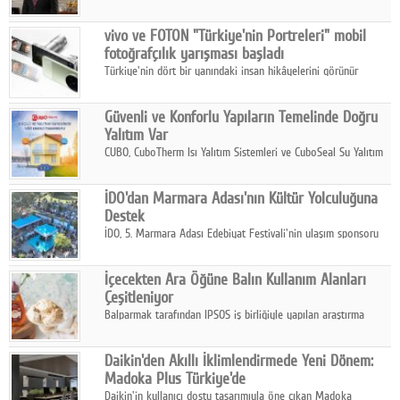
ikinci çeyrek ve ilk yarı finansal sonuçlarını açıkladı. Kocaer
Çelik FAVÖK Marjını %16,1'e yükseltti.
vivo ve FOTON "Türkiye'nin Portreleri" mobil
fotoğrafçılık yarışması başladı
Türkiye'nin dört bir yanındaki insan hikâyelerini görünür
kılmayı amaçlayan yarışma, katılımcıları yaşadıkları coğrafyanın
insanını, kültürünü ve yaşamını portre fotoğraflarıyla
Güvenli ve Konforlu Yapıların Temelinde Doğru
anlatmaya davet ediyor.
Yalıtım Var
CUBO, CuboTherm Isı Yalıtım Sistemleri ve CuboSeal Su Yalıtım
Sistemleri ile yapılara dört mevsim konfor, yüksek dayanıklılık
ve sürdürülebilir çözümler sunuyor.
İDO'dan Marmara Adası'nın Kültür Yolculuğuna
Destek
İDO, 5. Marmara Adası Edebiyat Festivali'nin ulaşım sponsoru
olarak kültür, sanat ve ada turizmine olan katkısını devam
ettiriyor.
İçecekten Ara Öğüne Balın Kullanım Alanları
Çeşitleniyor
Balparmak tarafından IPSOS iş birliğiyle yapılan araştırma
sonuçlarına göre, bal tüketicilerinin yüzde 34'ünün balı çay ve
ıhlamur gibi içeceklerde tercih ettiğini ortaya koyuyor.
Daikin'den Akıllı İklimlendirmede Yeni Dönem:
Madoka Plus Türkiye'de
Daikin'in kullanıcı dostu tasarımıyla öne çıkan Madoka