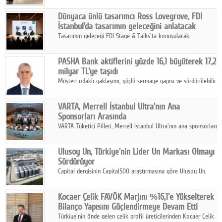
ortaklığıyla özel bir davete ev sahipliği yaptı.
Dünyaca ünlü tasarımcı Ross Lovegrove, FDI
İstanbul'da tasarımın geleceğini anlatacak
Tasarımın geleceği FDI Stage & Talks'ta konuşulacak.
PASHA Bank aktiflerini yüzde 16,1 büyüterek 17,2
milyar TL'ye taşıdı
Müşteri odaklı yaklaşımı, güçlü sermaye yapısı ve sürdürülebilir
büyüme stratejisiyle faaliyetlerini sürdüren PASHA Bank, 2026
yılının ilk yarısında güçlü finansal performansını korudu.
VARTA, Merrell İstanbul Ultra'nın Ana
Sponsorları Arasında
VARTA Tüketici Pilleri, Merrell İstanbul Ultra'nın ana sponsorları
arasında yer alarak sporun, performansın ve aktif yaşamın
enerjisine güç katıyor.
Ulusoy Un, Türkiye'nin Lider Un Markası Olmayı
Sürdürüyor
Capital dergisinin Capital500 araştırmasına göre Ulusoy Un,
2025 yılında gerçekleştirdiği 66 milyar 937 milyon TL satış
hasılatıyla Türkiye'nin en büyük 83. firması oldu.
Kocaer Çelik FAVÖK Marjını %16,1'e Yükselterek
Bilanço Yapısını Güçlendirmeye Devam Etti
Türkiye'nin önde gelen çelik profil üreticilerinden Kocaer Çelik