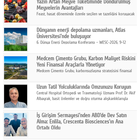
Yazın Artan Meyve Tüketiminde Dondurulmuş
kurmayı hedefleyen vizyonuyla uluslararası pazarlara açılıyor.
Meyvelerin Avantajları
Feast, hasat döneminde özenle seçilen ve tazeliğini koruyacak
şekilde dondurulan meyve ürünleriyle tüketicilere dört mevsim
pratik, güvenilir ve lezzetli bir alternatif sunuyor.
Dünyanın enerji depolama uzmanları, Atlas
Üniversitesi'nde buluşuyor
6. Dünya Enerji Depolama Konferansı – WESC-2026, 9-12
Ağustos 2026 tarihleri arasında İstanbul Atlas Üniversitesi ev
sahipliğinde gerçekleştirilecek.
Medcem Çimento Grubu, Karbon Maliyet Riskini
Yeni Finansal Araçlarla Yönetiyor
Medcem Çimento Grubu, karbonsuzlaşma stratejisini finansal
risk yönetimi uygulamalarıyla güçlendiren yeni bir adım attı.
Uzun Tatil Yolculuklarında Omzunuzu Koruyun
Central Hospital Ortopedi ve Travmatoloji Uzmanı Prof. Dr. Akif
Albayrak, basit önlemler ve doğru oturma alışkanlıklarıyla
yolculukların çok daha konforlu geçirilebileceğini belirtiyor.
İş Girişim Sermayesi'nden ABD'de Dev Satın
Alma: Enlila, Crescenta Biosciences'ın Ana
Ortağı Oldu
İş Girişim Sermayesi, biyoteknoloji alanındaki büyüme
stratejisini uluslararası ölçeğe taşıyan satın alma hamlesini