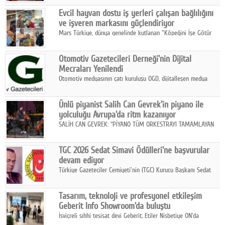
Fuarı'nda sektör profesyonelleri, iş ortakları, bayiler ve son
Google Plus
Evcil hayvan dostu iş yerleri çalışan bağlılığını
kullanıcılarla bir araya geldi.
ve işveren markasını güçlendiriyor
© 2026 TÜM HAKLARI SAKLIDIR
Mars Türkiye, dünya genelinde kutlanan "Köpeğini İşe Götür
Haftası" kapsamında, evcil hayvan dostu iş yeri uygulamalarının
çalışan bağlılığı, iyi olma hali ve işveren markası üzerindeki
Otomotiv Gazetecileri Derneği'nin Dijital
etkisine dikkat çekti.
Mecraları Yenilendi
Otomotiv medyasının çatı kuruluşu OGD, dijitalleşen medya
dünyasına uyum sağlama ve iletişim ağını güçlendirme
hedefiyle internet sitesini ve sosyal medya kanallarını yeniledi.
Ünlü piyanist Salih Can Gevrek'in piyano ile
yolculuğu Avrupa'da ritm kazanıyor
SALİH CAN GEVREK: “PİYANO TÜM ORKESTRAYI TAMAMLAYAN
BİR ENSTRÜMAN OLARAK BAŞLIBAŞINA BİR ORKESTRA GİBİ
ETKİ YARATIYOR"
TGC 2026 Sedat Simavi Ödülleri'ne başvurular
devam ediyor
Türkiye Gazeteciler Cemiyeti'nin (TGC) Kurucu Başkanı Sedat
Simavi adına 50 yıldır verilen ödüllere başvurular devam ediyor.
Tasarım, teknoloji ve profesyonel etkileşim
Geberit Info Showroom'da buluştu
İsviçreli sıhhi tesisat devi Geberit; Etiler Nisbetiye ON'da
konumlanan Info Showroom'unda Cosentino ve Smeg iş