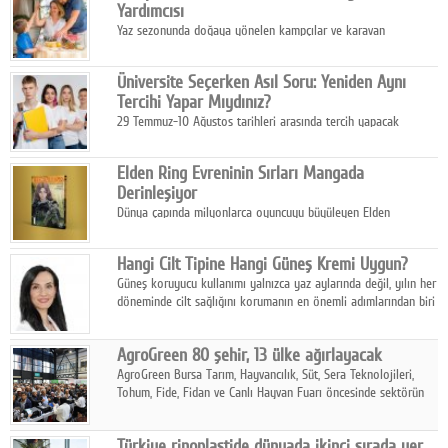
Yardımcısı
Yaz sezonunda doğaya yönelen kampçılar ve karavan
tutkunları, bulaşıklar için sıcak suya ihtiyaç duymadan güçlü
temizlik sağlayan, çevreye duyarlı bitkisel içerikli ürünleri tercih
Üniversite Seçerken Asıl Soru: Yeniden Aynı
ediyor.
Tercihi Yapar Mıydınız?
29 Temmuz-10 Ağustos tarihleri arasında tercih yapacak
milyonlarca üniversite adayı için en kritik karar süreci başladı.
Elden Ring Evreninin Sırları Mangada
Derinleşiyor
Dünya çapında milyonlarca oyuncuyu büyüleyen Elden
Ring evreni, resmi manga serisi Altın Ağaç'a Yolculuk ile mizahı,
aksiyonu ve karanlık fantastik atmosferi bir araya getirmeyi
Hangi Cilt Tipine Hangi Güneş Kremi Uygun?
sürdürüyor.
Güneş koruyucu kullanımı yalnızca yaz aylarında değil, yılın her
döneminde cilt sağlığını korumanın en önemli adımlarından biri
olarak öne çıkıyor.
AgroGreen 80 şehir, 13 ülke ağırlayacak
AgroGreen Bursa Tarım, Hayvancılık, Süt, Sera Teknolojileri,
Tohum, Fide, Fidan ve Canlı Hayvan Fuarı öncesinde sektörün
tüm paydaşları güç birliği yaptı.
Türkiye rinoplastide dünyada ikinci sırada yer