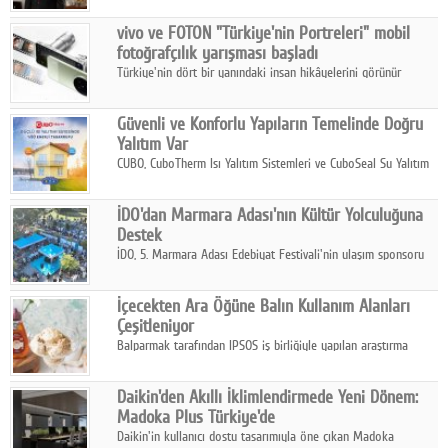
Çelik FAVÖK Marjını %16,1'e yükseltti.
vivo ve FOTON "Türkiye'nin Portreleri" mobil
fotoğrafçılık yarışması başladı
Türkiye'nin dört bir yanındaki insan hikâyelerini görünür
kılmayı amaçlayan yarışma, katılımcıları yaşadıkları coğrafyanın
insanını, kültürünü ve yaşamını portre fotoğraflarıyla
Güvenli ve Konforlu Yapıların Temelinde Doğru
anlatmaya davet ediyor.
Yalıtım Var
CUBO, CuboTherm Isı Yalıtım Sistemleri ve CuboSeal Su Yalıtım
Sistemleri ile yapılara dört mevsim konfor, yüksek dayanıklılık
ve sürdürülebilir çözümler sunuyor.
İDO'dan Marmara Adası'nın Kültür Yolculuğuna
Destek
İDO, 5. Marmara Adası Edebiyat Festivali'nin ulaşım sponsoru
olarak kültür, sanat ve ada turizmine olan katkısını devam
ettiriyor.
İçecekten Ara Öğüne Balın Kullanım Alanları
Çeşitleniyor
Balparmak tarafından IPSOS iş birliğiyle yapılan araştırma
sonuçlarına göre, bal tüketicilerinin yüzde 34'ünün balı çay ve
ıhlamur gibi içeceklerde tercih ettiğini ortaya koyuyor.
Daikin'den Akıllı İklimlendirmede Yeni Dönem:
Madoka Plus Türkiye'de
Daikin'in kullanıcı dostu tasarımıyla öne çıkan Madoka