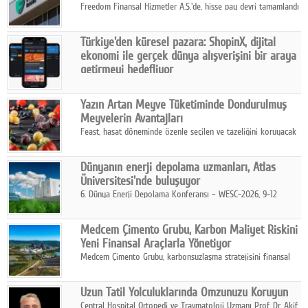
Freedom Finansal Hizmetler A.Ş.'de, hisse pay devri tamamlandı
ve yönetim kurulu belirlendi. Yapılan genel kurul toplantısında
Turkish Bank'ın ticaret unvanının “Freedom Bank A.Ş.” olmasına
Türkiye'den küresel pazara: ShopinX, dijital
karar verildi.
ekonomi ile gerçek dünya alışverişini bir araya
getirmeyi hedefliyor
Türkiye'de geliştirilen teknoloji girişimi ShopinX, dijital
ekonomi ile gerçek dünya alışveriş deneyimi arasında köprü
Yazın Artan Meyve Tüketiminde Dondurulmuş
kurmayı hedefleyen vizyonuyla uluslararası pazarlara açılıyor.
Meyvelerin Avantajları
Feast, hasat döneminde özenle seçilen ve tazeliğini koruyacak
şekilde dondurulan meyve ürünleriyle tüketicilere dört mevsim
pratik, güvenilir ve lezzetli bir alternatif sunuyor.
Dünyanın enerji depolama uzmanları, Atlas
Üniversitesi'nde buluşuyor
6. Dünya Enerji Depolama Konferansı – WESC-2026, 9-12
Ağustos 2026 tarihleri arasında İstanbul Atlas Üniversitesi ev
sahipliğinde gerçekleştirilecek.
Medcem Çimento Grubu, Karbon Maliyet Riskini
Yeni Finansal Araçlarla Yönetiyor
Medcem Çimento Grubu, karbonsuzlaşma stratejisini finansal
risk yönetimi uygulamalarıyla güçlendiren yeni bir adım attı.
Uzun Tatil Yolculuklarında Omzunuzu Koruyun
Central Hospital Ortopedi ve Travmatoloji Uzmanı Prof. Dr. Akif