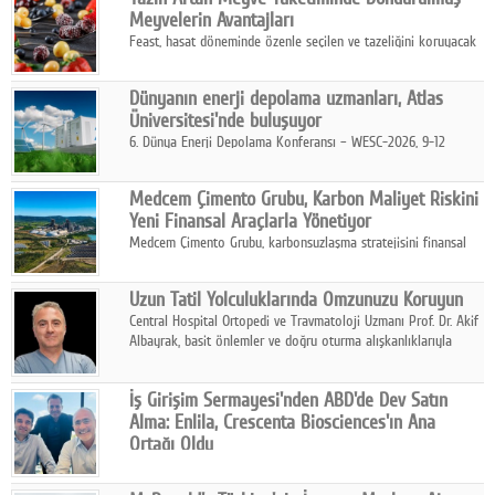
kurmayı hedefleyen vizyonuyla uluslararası pazarlara açılıyor.
Meyvelerin Avantajları
Feast, hasat döneminde özenle seçilen ve tazeliğini koruyacak
şekilde dondurulan meyve ürünleriyle tüketicilere dört mevsim
pratik, güvenilir ve lezzetli bir alternatif sunuyor.
Dünyanın enerji depolama uzmanları, Atlas
Üniversitesi'nde buluşuyor
6. Dünya Enerji Depolama Konferansı – WESC-2026, 9-12
Ağustos 2026 tarihleri arasında İstanbul Atlas Üniversitesi ev
sahipliğinde gerçekleştirilecek.
Medcem Çimento Grubu, Karbon Maliyet Riskini
Yeni Finansal Araçlarla Yönetiyor
Medcem Çimento Grubu, karbonsuzlaşma stratejisini finansal
risk yönetimi uygulamalarıyla güçlendiren yeni bir adım attı.
Uzun Tatil Yolculuklarında Omzunuzu Koruyun
Central Hospital Ortopedi ve Travmatoloji Uzmanı Prof. Dr. Akif
Albayrak, basit önlemler ve doğru oturma alışkanlıklarıyla
yolculukların çok daha konforlu geçirilebileceğini belirtiyor.
İş Girişim Sermayesi'nden ABD'de Dev Satın
Alma: Enlila, Crescenta Biosciences'ın Ana
Ortağı Oldu
İş Girişim Sermayesi, biyoteknoloji alanındaki büyüme
stratejisini uluslararası ölçeğe taşıyan satın alma hamlesini