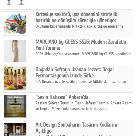
koleksiyonlarıyla yarışacak nitelikteki 150 seçkin eser, 16
Ağustos'ta Arthill Müzecilik'in düzenleyeceği özel müzayedede
Kırtasiye sektörü, yaz dönemini stratejik
koleksiyonerlerle buluşuyor
hazırlık ve dönüşüm süreciyle yönetiyor
Okulların kapanmasıyla birlikte klasik kırtasiye ürünlerine
yönelik talepte azalma yaşansa da sektör yaz aylarını hobi,
sanat ve eğitici aktivite ürünleriyle dinamik bir biçimde
MARCIANO by GUESS SS26: Modern Zarafetin
geçiriyor.
Yeni Yorumu
2026 İlkbahar/Yaz sezonunda MARCIANO by GUESS, kendinden
emin bir duruşu modern bir çekicilik anlayışıyla buluşturuyor.
Doğadan Sofraya Uzanan Lezzet: Doğal
Fermantasyonun İzinde Sirke
İDA Organic, özenle seçilen meyve ve bitkilerden hazırlanan
sirke çeşitleriyle geleneksel lezzet kültürünü bugünün
sofralarına taşıyor.
"Sesin Hafızası" Ankara'da
Ressam Şerivan Tutuş'un “Sesin Hafızası” sergisi, Ankara Resim
ve Heykel Müzesi'nde sanatseverlerle buluşuyor.
Art Design Sonbaharın Tasarım Kodlarını
Açıklıyor