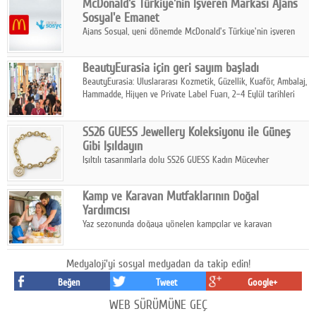
McDonald's Türkiye'nin İşveren Markası Ajans
tamamladı.
Sosyal'e Emanet
Ajans Sosyal, yeni dönemde McDonald's Türkiye'nin işveren
markası iletişim stratejisini oluşturacak.
BeautyEurasia için geri sayım başladı
BeautyEurasia: Uluslararası Kozmetik, Güzellik, Kuaför, Ambalaj,
Hammadde, Hijyen ve Private Label Fuarı, 2–4 Eylül tarihleri
arasında düzenlenecek.
SS26 GUESS Jewellery Koleksiyonu ile Güneş
Gibi Işıldayın
Işıltılı tasarımlarla dolu SS26 GUESS Kadın Mücevher
Koleksiyonu, yaz gardıroplarına modern lüksün zarif
dokunuşunu taşıyor.
Kamp ve Karavan Mutfaklarının Doğal
Yardımcısı
Yaz sezonunda doğaya yönelen kampçılar ve karavan
tutkunları, bulaşıklar için sıcak suya ihtiyaç duymadan güçlü
temizlik sağlayan, çevreye duyarlı bitkisel içerikli ürünleri tercih
ediyor.
Medyaloji'yi sosyal medyadan da takip edin!
Beğen
Tweet
Google+
WEB SÜRÜMÜNE GEÇ