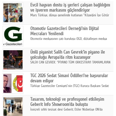
Evcil hayvan dostu iş yerleri çalışan bağlılığını
Facebook
ve işveren markasını güçlendiriyor
Mars Türkiye, dünya genelinde kutlanan "Köpeğini İşe Götür
Diziler
Haftası" kapsamında, evcil hayvan dostu iş yeri uygulamalarının
çalışan bağlılığı, iyi olma hali ve işveren markası üzerindeki
Karikatür
Otomotiv Gazetecileri Derneği'nin Dijital
etkisine dikkat çekti.
Mecraları Yenilendi
Youtube
Otomotiv medyasının çatı kuruluşu OGD, dijitalleşen medya
dünyasına uyum sağlama ve iletişim ağını güçlendirme
hedefiyle internet sitesini ve sosyal medya kanallarını yeniledi.
Polemik
Ünlü piyanist Salih Can Gevrek'in piyano ile
yolculuğu Avrupa'da ritm kazanıyor
Reklam
SALİH CAN GEVREK: “PİYANO TÜM ORKESTRAYI TAMAMLAYAN
BİR ENSTRÜMAN OLARAK BAŞLIBAŞINA BİR ORKESTRA GİBİ
Yazarlar
ETKİ YARATIYOR"
TGC 2026 Sedat Simavi Ödülleri'ne başvurular
devam ediyor
Künye
Türkiye Gazeteciler Cemiyeti'nin (TGC) Kurucu Başkanı Sedat
Simavi adına 50 yıldır verilen ödüllere başvurular devam ediyor.
SOSYAL MEDYA
Tasarım, teknoloji ve profesyonel etkileşim
Facebook
Geberit Info Showroom'da buluştu
İsviçreli sıhhi tesisat devi Geberit; Etiler Nisbetiye ON'da
Twitter
konumlanan Info Showroom'unda Cosentino ve Smeg iş