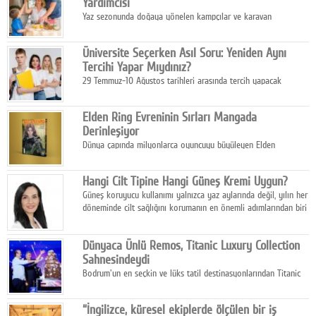
Yardımcısı
Yaz sezonunda doğaya yönelen kampçılar ve karavan
tutkunları, bulaşıklar için sıcak suya ihtiyaç duymadan güçlü
temizlik sağlayan, çevreye duyarlı bitkisel içerikli ürünleri tercih
Üniversite Seçerken Asıl Soru: Yeniden Aynı
ediyor.
Tercihi Yapar Mıydınız?
29 Temmuz-10 Ağustos tarihleri arasında tercih yapacak
milyonlarca üniversite adayı için en kritik karar süreci başladı.
Elden Ring Evreninin Sırları Mangada
Derinleşiyor
Dünya çapında milyonlarca oyuncuyu büyüleyen Elden
Ring evreni, resmi manga serisi Altın Ağaç'a Yolculuk ile mizahı,
aksiyonu ve karanlık fantastik atmosferi bir araya getirmeyi
Hangi Cilt Tipine Hangi Güneş Kremi Uygun?
sürdürüyor.
Güneş koruyucu kullanımı yalnızca yaz aylarında değil, yılın her
döneminde cilt sağlığını korumanın en önemli adımlarından biri
olarak öne çıkıyor.
Dünyaca Ünlü Remos, Titanic Luxury Collection
Sahnesindeydi
Bodrum'un en seçkin ve lüks tatil destinasyonlarından Titanic
Luxury Collection Bodrum, bu yıl 10. kuruluş yılını kutlarken,
yaz etkinlikleri kapsamında uluslararası yıldızları ağırlamaya
“İngilizce, küresel ekiplerde ölçülen bir iş
devam ediyor