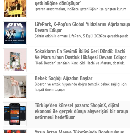
yetkinliğine dönüşüyor”
İşveren araştırmaları, İngilizce yeterliliğinin işe girişten kurum
içi gelişime kadar daha sistemli biçimde değerlendirildiğini
gösteriyor.
LifePark, K-Pop'un Global Yıldızlarını Ağırlamaya
Devam Ediyor
Şehrin etkinlik ormanı LifePark, 5 Eylül 2026'da gerçekleşecek
K-Pop Festivali 3 ile bir kez daha İstanbul'u dünya K-Pop
haritasında önemli bir destinasyon haline getirmeye
Sokakların En Sevimli İkilisi Geri Döndü: Hachi
hazırlanıyor.
Ve Maruru'nun Dostluk Hikâyesi Devam Ediyor
"Kedi Dostlar" serisinin ikinci cildi Hachi ve Maruru, dostluk,
dayanışma ve umudun iç ısıtan hikâyesini bu kez kış
mevsiminin zorlu koşulları eşliğinde anlatıyor.
Bebek Sağlığı Ağızdan Başlar
Biberon ve emzik hijyeninde doğru temizlik bebek sağlığı için
hayati önem taşıyor.
Türkiye'den küresel pazara: ShopinX, dijital
ekonomi ile gerçek dünya alışverişini bir araya
getirmeyi hedefliyor
Türkiye'de geliştirilen teknoloji girişimi ShopinX, dijital
ekonomi ile gerçek dünya alışveriş deneyimi arasında köprü
Yazın Artan Meyve Tüketiminde Dondurulmuş