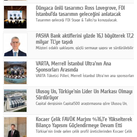
ortaklığıyla özel bir davete ev sahipliği yaptı.
Google Plus
Dünyaca ünlü tasarımcı Ross Lovegrove, FDI
İstanbul'da tasarımın geleceğini anlatacak
© 2026 TÜM HAKLARI SAKLIDIR
Tasarımın geleceği FDI Stage & Talks'ta konuşulacak.
PASHA Bank aktiflerini yüzde 16,1 büyüterek 17,2
milyar TL'ye taşıdı
Müşteri odaklı yaklaşımı, güçlü sermaye yapısı ve sürdürülebilir
büyüme stratejisiyle faaliyetlerini sürdüren PASHA Bank, 2026
yılının ilk yarısında güçlü finansal performansını korudu.
VARTA, Merrell İstanbul Ultra'nın Ana
Sponsorları Arasında
VARTA Tüketici Pilleri, Merrell İstanbul Ultra'nın ana sponsorları
arasında yer alarak sporun, performansın ve aktif yaşamın
enerjisine güç katıyor.
Ulusoy Un, Türkiye'nin Lider Un Markası Olmayı
Sürdürüyor
Capital dergisinin Capital500 araştırmasına göre Ulusoy Un,
2025 yılında gerçekleştirdiği 66 milyar 937 milyon TL satış
hasılatıyla Türkiye'nin en büyük 83. firması oldu.
Kocaer Çelik FAVÖK Marjını %16,1'e Yükselterek
Bilanço Yapısını Güçlendirmeye Devam Etti
Türkiye'nin önde gelen çelik profil üreticilerinden Kocaer Çelik
ikinci çeyrek ve ilk yarı finansal sonuçlarını açıkladı. Kocaer