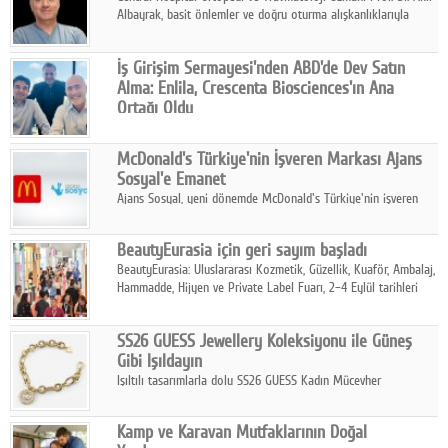
Albayrak, basit önlemler ve doğru oturma alışkanlıklarıyla
yolculukların çok daha konforlu geçirilebileceğini belirtiyor.
İş Girişim Sermayesi'nden ABD'de Dev Satın
Alma: Enlila, Crescenta Biosciences'ın Ana
Ortağı Oldu
İş Girişim Sermayesi, biyoteknoloji alanındaki büyüme
stratejisini uluslararası ölçeğe taşıyan satın alma hamlesini
McDonald's Türkiye'nin İşveren Markası Ajans
tamamladı.
Sosyal'e Emanet
Ajans Sosyal, yeni dönemde McDonald's Türkiye'nin işveren
markası iletişim stratejisini oluşturacak.
BeautyEurasia için geri sayım başladı
BeautyEurasia: Uluslararası Kozmetik, Güzellik, Kuaför, Ambalaj,
Hammadde, Hijyen ve Private Label Fuarı, 2–4 Eylül tarihleri
arasında düzenlenecek.
SS26 GUESS Jewellery Koleksiyonu ile Güneş
Gibi Işıldayın
Işıltılı tasarımlarla dolu SS26 GUESS Kadın Mücevher
Koleksiyonu, yaz gardıroplarına modern lüksün zarif
dokunuşunu taşıyor.
Kamp ve Karavan Mutfaklarının Doğal