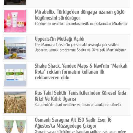
ailesinin yeni nesil teknolojilerle donatılmış son modeli VRV
kontrol ünitesi Madoka Plus Türkiye'de satışa sunuldu.
Mirabellix, Türkiye'den dünyaya uzanan güçlü
büyümesini sürdürüyor
Türkiye'nin yenilikçi dermokozmetik markalarından Mirabellix,
yüksek kalite standartlarında geliştirdiği cilt ve saç bakım
ürünleriyle hem yurt içinde hem de uluslararası pazarlarda
Upperist'in Mutfağı Açıldı
büyümesini sürdürüyor.
The Marmara Taksim'in çatısındaki terasıyla çok sevilen
Upperist, yemek programını Spelta ve Okra şefi Mert Yalçıner
ile başlatıyor.
Shake Shack, Yandex Maps & Navi'nin “Markalı
Rota” reklam formatını kullanan ilk
reklamveren oldu
Shake Shack, fiziksel restoranlarındaki ziyaretçi sayısını
artırmak amacıyla Cereyan Medya ve Yandex Ads iş birliğiyle
Rus Tahıl Sektör Temsilcilerinden Küresel Gıda
Yandex Maps & Navi'nin yeni "Markalı Rota" reklam formatını
Krizi Ve Kıtlık Uyarısı
kullanan ilk marka oldu.
Karadeniz'de ticari gemilere ve liman altyapılarına yönelik
artan saldırılar, küresel tahıl piyasalarını alarm durumuna
geçirdi.
Osmanlı Sarayına Ait 150 Nadir Eser 16
Ağustos'ta Müzayedeye Çıkıyor
Osmanlı saray kültürüne ve hanedan tarihine ışık tutan, müze