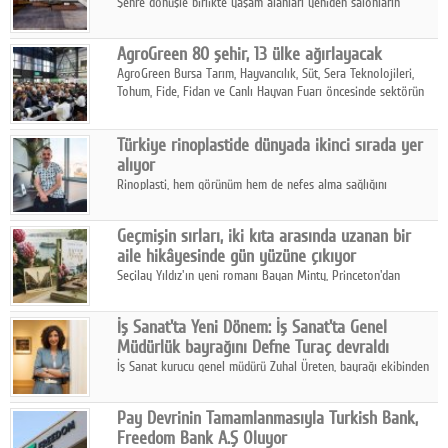
Şehre dönüşle birlikte yaşam alanları yeniden salonların
kalbine kayarken, mobilya sektörünün öncü markası Art Design
sonbaharın tasarım kodlarını açıklıyor.
AgroGreen 80 şehir, 13 ülke ağırlayacak
AgroGreen Bursa Tarım, Hayvancılık, Süt, Sera Teknolojileri,
Tohum, Fide, Fidan ve Canlı Hayvan Fuarı öncesinde sektörün
tüm paydaşları güç birliği yaptı.
Türkiye rinoplastide dünyada ikinci sırada yer
alıyor
Rinoplasti, hem görünüm hem de nefes alma sağlığını
ilgilendiren yönüyle bu alanın en dikkat çeken başlıklarından
biri konumunda.
Geçmişin sırları, iki kıta arasında uzanan bir
aile hikâyesinde gün yüzüne çıkıyor
Seçilay Yıldız'ın yeni romanı Bayan Minty, Princeton'dan
Büyükada'ya, 1960'ların Adana'sından günümüze uzanan çok
katmanlı bir aile hikâyesi anlatıyor.
İş Sanat'ta Yeni Dönem: İş Sanat'ta Genel
Müdürlük bayrağını Defne Turaç devraldı
İş Sanat kurucu genel müdürü Zuhal Üreten, bayrağı ekibinden
Defne Turaç'a devretti.
Pay Devrinin Tamamlanmasıyla Turkish Bank,
Freedom Bank A.Ş Oluyor