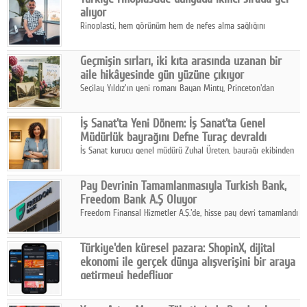
alıyor
Rinoplasti, hem görünüm hem de nefes alma sağlığını
ilgilendiren yönüyle bu alanın en dikkat çeken başlıklarından
biri konumunda.
Geçmişin sırları, iki kıta arasında uzanan bir
aile hikâyesinde gün yüzüne çıkıyor
Seçilay Yıldız'ın yeni romanı Bayan Minty, Princeton'dan
Büyükada'ya, 1960'ların Adana'sından günümüze uzanan çok
katmanlı bir aile hikâyesi anlatıyor.
İş Sanat'ta Yeni Dönem: İş Sanat'ta Genel
Müdürlük bayrağını Defne Turaç devraldı
İş Sanat kurucu genel müdürü Zuhal Üreten, bayrağı ekibinden
Defne Turaç'a devretti.
Pay Devrinin Tamamlanmasıyla Turkish Bank,
Freedom Bank A.Ş Oluyor
Freedom Finansal Hizmetler A.Ş.'de, hisse pay devri tamamlandı
ve yönetim kurulu belirlendi. Yapılan genel kurul toplantısında
Turkish Bank'ın ticaret unvanının “Freedom Bank A.Ş.” olmasına
Türkiye'den küresel pazara: ShopinX, dijital
karar verildi.
ekonomi ile gerçek dünya alışverişini bir araya
getirmeyi hedefliyor
Türkiye'de geliştirilen teknoloji girişimi ShopinX, dijital
ekonomi ile gerçek dünya alışveriş deneyimi arasında köprü