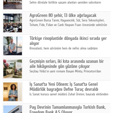
Şehre dönüşle birlikte yaşam alanları yeniden salonların
kalbine kayarken, mobilya sektörünün öncü markası Art Design
sonbaharın tasarım kodlarını açıklıyor.
AgroGreen 80 şehir, 13 ülke ağırlayacak
AgroGreen Bursa Tarım, Hayvancılık, Süt, Sera Teknolojileri,
Tohum, Fide, Fidan ve Canlı Hayvan Fuarı öncesinde sektörün
tüm paydaşları güç birliği yaptı.
Türkiye rinoplastide dünyada ikinci sırada yer
alıyor
Rinoplasti, hem görünüm hem de nefes alma sağlığını
ilgilendiren yönüyle bu alanın en dikkat çeken başlıklarından
biri konumunda.
Geçmişin sırları, iki kıta arasında uzanan bir
aile hikâyesinde gün yüzüne çıkıyor
Seçilay Yıldız'ın yeni romanı Bayan Minty, Princeton'dan
Büyükada'ya, 1960'ların Adana'sından günümüze uzanan çok
katmanlı bir aile hikâyesi anlatıyor.
İş Sanat'ta Yeni Dönem: İş Sanat'ta Genel
Müdürlük bayrağını Defne Turaç devraldı
İş Sanat kurucu genel müdürü Zuhal Üreten, bayrağı ekibinden
Defne Turaç'a devretti.
Pay Devrinin Tamamlanmasıyla Turkish Bank,
Freedom Bank A.Ş Oluyor