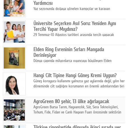
Yardımcısı
Yaz sezonunda doğaya yönelen kampçılar ve karavan
tutkunları, bulaşıklar için sıcak suya ihtiyaç duymadan güçlü
temizlik sağlayan, çevreye duyarlı bitkisel içerikli ürünleri tercih
Üniversite Seçerken Asıl Soru: Yeniden Aynı
ediyor.
Tercihi Yapar Mıydınız?
29 Temmuz-10 Ağustos tarihleri arasında tercih yapacak
milyonlarca üniversite adayı için en kritik karar süreci başladı.
Elden Ring Evreninin Sırları Mangada
Derinleşiyor
Dünya çapında milyonlarca oyuncuyu büyüleyen Elden
Ring evreni, resmi manga serisi Altın Ağaç'a Yolculuk ile mizahı,
aksiyonu ve karanlık fantastik atmosferi bir araya getirmeyi
Hangi Cilt Tipine Hangi Güneş Kremi Uygun?
sürdürüyor.
Güneş koruyucu kullanımı yalnızca yaz aylarında değil, yılın her
döneminde cilt sağlığını korumanın en önemli adımlarından biri
olarak öne çıkıyor.
AgroGreen 80 şehir, 13 ülke ağırlayacak
AgroGreen Bursa Tarım, Hayvancılık, Süt, Sera Teknolojileri,
Tohum, Fide, Fidan ve Canlı Hayvan Fuarı öncesinde sektörün
tüm paydaşları güç birliği yaptı.
Türkiye rinoplastide dünyada ikinci sırada yer