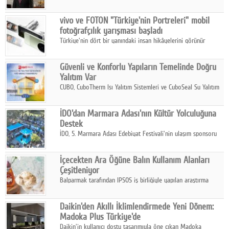
ikinci çeyrek ve ilk yarı finansal sonuçlarını açıkladı. Kocaer
Çelik FAVÖK Marjını %16,1'e yükseltti.
vivo ve FOTON "Türkiye'nin Portreleri" mobil
fotoğrafçılık yarışması başladı
Türkiye'nin dört bir yanındaki insan hikâyelerini görünür
kılmayı amaçlayan yarışma, katılımcıları yaşadıkları coğrafyanın
insanını, kültürünü ve yaşamını portre fotoğraflarıyla
Güvenli ve Konforlu Yapıların Temelinde Doğru
anlatmaya davet ediyor.
Yalıtım Var
CUBO, CuboTherm Isı Yalıtım Sistemleri ve CuboSeal Su Yalıtım
Sistemleri ile yapılara dört mevsim konfor, yüksek dayanıklılık
ve sürdürülebilir çözümler sunuyor.
İDO'dan Marmara Adası'nın Kültür Yolculuğuna
Destek
İDO, 5. Marmara Adası Edebiyat Festivali'nin ulaşım sponsoru
olarak kültür, sanat ve ada turizmine olan katkısını devam
ettiriyor.
İçecekten Ara Öğüne Balın Kullanım Alanları
Çeşitleniyor
Balparmak tarafından IPSOS iş birliğiyle yapılan araştırma
sonuçlarına göre, bal tüketicilerinin yüzde 34'ünün balı çay ve
ıhlamur gibi içeceklerde tercih ettiğini ortaya koyuyor.
Daikin'den Akıllı İklimlendirmede Yeni Dönem:
Madoka Plus Türkiye'de
Daikin'in kullanıcı dostu tasarımıyla öne çıkan Madoka