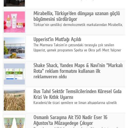
ailesinin yeni nesil teknolojilerle donatılmış son modeli VRV
kontrol ünitesi Madoka Plus Türkiye'de satışa sunuldu.
Mirabellix, Türkiye'den dünyaya uzanan güçlü
büyümesini sürdürüyor
Türkiye'nin yenilikçi dermokozmetik markalarından Mirabellix,
yüksek kalite standartlarında geliştirdiği cilt ve saç bakım
ürünleriyle hem yurt içinde hem de uluslararası pazarlarda
Upperist'in Mutfağı Açıldı
büyümesini sürdürüyor.
The Marmara Taksim'in çatısındaki terasıyla çok sevilen
Upperist, yemek programını Spelta ve Okra şefi Mert Yalçıner
ile başlatıyor.
Shake Shack, Yandex Maps & Navi'nin “Markalı
Rota” reklam formatını kullanan ilk
reklamveren oldu
Shake Shack, fiziksel restoranlarındaki ziyaretçi sayısını
artırmak amacıyla Cereyan Medya ve Yandex Ads iş birliğiyle
Rus Tahıl Sektör Temsilcilerinden Küresel Gıda
Yandex Maps & Navi'nin yeni "Markalı Rota" reklam formatını
Krizi Ve Kıtlık Uyarısı
kullanan ilk marka oldu.
Karadeniz'de ticari gemilere ve liman altyapılarına yönelik
artan saldırılar, küresel tahıl piyasalarını alarm durumuna
geçirdi.
Osmanlı Sarayına Ait 150 Nadir Eser 16
Ağustos'ta Müzayedeye Çıkıyor