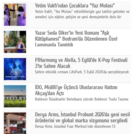
Yetim Vakfı'ndan Çocuklara “Yaz Molası”
Facebook
Yetim Vakfı, "Yaz Molası" etkinlikleriyle yaz tatilini yetimler ve
anneleri için eğitim, gelişim ve yeni deneyimlerle dolu bir
Diziler
programa dönüştürüyor.
Karikatür
Yazar Seda Diker'in Yeni Romanı "Aşk
Kütüphanesi" Bodrum'da Düzenlenen Özel
Youtube
Lansmanla Tanıtıldı
Yazar, Eğitmen, Duygu Simyacısı ve İletişim Mentörü Seda
Diker'in 13. kitabı “Aşk Kütüphanesi” 6 Ağustos'ta Casa dell'Arte
Polemik
P1Harmony ve AleXa, 5 Eylül'de K-Pop Festivali
Bodrum'da düzenlenen özel lansmanla okurlarıyla buluştu.
3'te Sahne Alacak
Reklam
Şehrin etkinlik ormanı LifePark, 5 Eylül 2026'da gerçekleşecek
K-Pop Festivali 3 ile bir kez daha İstanbul'u dünya K-Pop
Yazarlar
haritasında önemli bir destinasyon haline getirmeye
İDO, Midilli'ye Üçüncü Uluslararası Hattını
hazırlanıyor.
Akçay'dan Açtı
Künye
Balıkesir Büyükşehir Belediyesi iştiraki Balıkesir Toplu Taşıma
AŞ ( BTT) ve BADO markası iş birliğiyle hayata geçirilen Akçay-
SOSYAL MEDYA
Midilli hattının resmi açılışı gerçekleştirildi.
Derya Arms, İstanbul Prohunt 2026'da yeni nesil
Facebook
ürünlerini ve global marka vizyonunu sergiledi
Derya Arms, İstanbul Fuar Merkezi'nde düzenlenen 13.
Twitter
Uluslararası İstanbul Prohunt Av, Silah ve Doğa Sporları