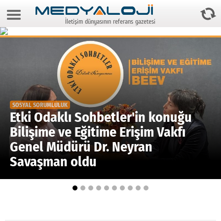
8 Ağustos 2026 3:54:26
İletişim dünyasının referans gazetesi
Anasayfa
Foto Galeri
Video Galeri
Gazeteler
SOSYAL SORUMLULUK
Medya
Etki Odaklı Sohbetler'in konuğu
Bilişime ve Eğitime Erişim Vakfı
Reyting-tiraj
Genel Müdürü Dr. Neyran
Teknoloji
Savaşman oldu
Televizyon
Dünya
Pr