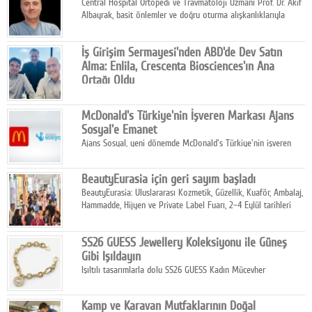
Central Hospital Ortopedi ve Travmatoloji Uzmanı Prof. Dr. Akif
Albayrak, basit önlemler ve doğru oturma alışkanlıklarıyla
yolculukların çok daha konforlu geçirilebileceğini belirtiyor.
İş Girişim Sermayesi'nden ABD'de Dev Satın
Alma: Enlila, Crescenta Biosciences'ın Ana
Ortağı Oldu
İş Girişim Sermayesi, biyoteknoloji alanındaki büyüme
stratejisini uluslararası ölçeğe taşıyan satın alma hamlesini
McDonald's Türkiye'nin İşveren Markası Ajans
tamamladı.
Sosyal'e Emanet
Ajans Sosyal, yeni dönemde McDonald's Türkiye'nin işveren
markası iletişim stratejisini oluşturacak.
BeautyEurasia için geri sayım başladı
BeautyEurasia: Uluslararası Kozmetik, Güzellik, Kuaför, Ambalaj,
Hammadde, Hijyen ve Private Label Fuarı, 2–4 Eylül tarihleri
arasında düzenlenecek.
SS26 GUESS Jewellery Koleksiyonu ile Güneş
Gibi Işıldayın
Işıltılı tasarımlarla dolu SS26 GUESS Kadın Mücevher
Koleksiyonu, yaz gardıroplarına modern lüksün zarif
dokunuşunu taşıyor.
Kamp ve Karavan Mutfaklarının Doğal