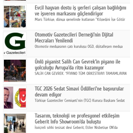
Fuarı'nda sektör profesyonelleri, iş ortakları, bayiler ve son
Google Plus
Evcil hayvan dostu iş yerleri çalışan bağlılığını
kullanıcılarla bir araya geldi.
ve işveren markasını güçlendiriyor
© 2026 TÜM HAKLARI SAKLIDIR
Mars Türkiye, dünya genelinde kutlanan "Köpeğini İşe Götür
Haftası" kapsamında, evcil hayvan dostu iş yeri uygulamalarının
çalışan bağlılığı, iyi olma hali ve işveren markası üzerindeki
Otomotiv Gazetecileri Derneği'nin Dijital
etkisine dikkat çekti.
Mecraları Yenilendi
Otomotiv medyasının çatı kuruluşu OGD, dijitalleşen medya
dünyasına uyum sağlama ve iletişim ağını güçlendirme
hedefiyle internet sitesini ve sosyal medya kanallarını yeniledi.
Ünlü piyanist Salih Can Gevrek'in piyano ile
yolculuğu Avrupa'da ritm kazanıyor
SALİH CAN GEVREK: “PİYANO TÜM ORKESTRAYI TAMAMLAYAN
BİR ENSTRÜMAN OLARAK BAŞLIBAŞINA BİR ORKESTRA GİBİ
ETKİ YARATIYOR"
TGC 2026 Sedat Simavi Ödülleri'ne başvurular
devam ediyor
Türkiye Gazeteciler Cemiyeti'nin (TGC) Kurucu Başkanı Sedat
Simavi adına 50 yıldır verilen ödüllere başvurular devam ediyor.
Tasarım, teknoloji ve profesyonel etkileşim
Geberit Info Showroom'da buluştu
İsviçreli sıhhi tesisat devi Geberit; Etiler Nisbetiye ON'da
konumlanan Info Showroom'unda Cosentino ve Smeg iş