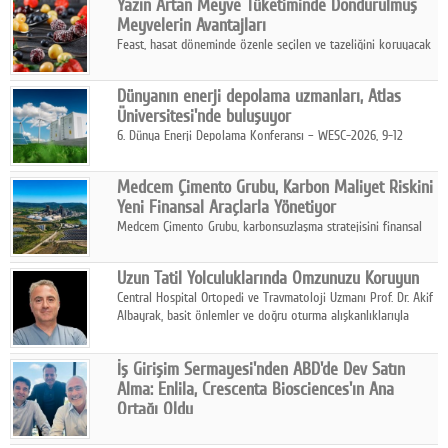
Yazın Artan Meyve Tüketiminde Dondurulmuş
kurmayı hedefleyen vizyonuyla uluslararası pazarlara açılıyor.
Meyvelerin Avantajları
Feast, hasat döneminde özenle seçilen ve tazeliğini koruyacak
şekilde dondurulan meyve ürünleriyle tüketicilere dört mevsim
pratik, güvenilir ve lezzetli bir alternatif sunuyor.
Dünyanın enerji depolama uzmanları, Atlas
Üniversitesi'nde buluşuyor
6. Dünya Enerji Depolama Konferansı – WESC-2026, 9-12
Ağustos 2026 tarihleri arasında İstanbul Atlas Üniversitesi ev
sahipliğinde gerçekleştirilecek.
Medcem Çimento Grubu, Karbon Maliyet Riskini
Yeni Finansal Araçlarla Yönetiyor
Medcem Çimento Grubu, karbonsuzlaşma stratejisini finansal
risk yönetimi uygulamalarıyla güçlendiren yeni bir adım attı.
Uzun Tatil Yolculuklarında Omzunuzu Koruyun
Central Hospital Ortopedi ve Travmatoloji Uzmanı Prof. Dr. Akif
Albayrak, basit önlemler ve doğru oturma alışkanlıklarıyla
yolculukların çok daha konforlu geçirilebileceğini belirtiyor.
İş Girişim Sermayesi'nden ABD'de Dev Satın
Alma: Enlila, Crescenta Biosciences'ın Ana
Ortağı Oldu
İş Girişim Sermayesi, biyoteknoloji alanındaki büyüme
stratejisini uluslararası ölçeğe taşıyan satın alma hamlesini