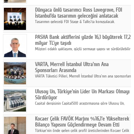
ortaklığıyla özel bir davete ev sahipliği yaptı.
Dünyaca ünlü tasarımcı Ross Lovegrove, FDI
İstanbul'da tasarımın geleceğini anlatacak
Tasarımın geleceği FDI Stage & Talks'ta konuşulacak.
PASHA Bank aktiflerini yüzde 16,1 büyüterek 17,2
milyar TL'ye taşıdı
Müşteri odaklı yaklaşımı, güçlü sermaye yapısı ve sürdürülebilir
büyüme stratejisiyle faaliyetlerini sürdüren PASHA Bank, 2026
yılının ilk yarısında güçlü finansal performansını korudu.
VARTA, Merrell İstanbul Ultra'nın Ana
Sponsorları Arasında
VARTA Tüketici Pilleri, Merrell İstanbul Ultra'nın ana sponsorları
arasında yer alarak sporun, performansın ve aktif yaşamın
enerjisine güç katıyor.
Ulusoy Un, Türkiye'nin Lider Un Markası Olmayı
Sürdürüyor
Capital dergisinin Capital500 araştırmasına göre Ulusoy Un,
2025 yılında gerçekleştirdiği 66 milyar 937 milyon TL satış
hasılatıyla Türkiye'nin en büyük 83. firması oldu.
Kocaer Çelik FAVÖK Marjını %16,1'e Yükselterek
Bilanço Yapısını Güçlendirmeye Devam Etti
Türkiye'nin önde gelen çelik profil üreticilerinden Kocaer Çelik