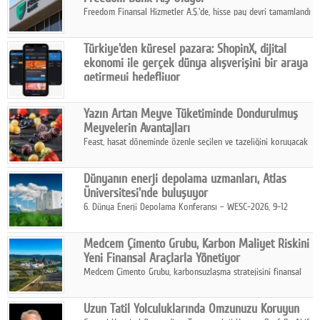
Freedom Finansal Hizmetler A.Ş.'de, hisse pay devri tamamlandı
ve yönetim kurulu belirlendi. Yapılan genel kurul toplantısında
Turkish Bank'ın ticaret unvanının “Freedom Bank A.Ş.” olmasına
Türkiye'den küresel pazara: ShopinX, dijital
karar verildi.
ekonomi ile gerçek dünya alışverişini bir araya
getirmeyi hedefliyor
Türkiye'de geliştirilen teknoloji girişimi ShopinX, dijital
ekonomi ile gerçek dünya alışveriş deneyimi arasında köprü
Yazın Artan Meyve Tüketiminde Dondurulmuş
kurmayı hedefleyen vizyonuyla uluslararası pazarlara açılıyor.
Meyvelerin Avantajları
Feast, hasat döneminde özenle seçilen ve tazeliğini koruyacak
şekilde dondurulan meyve ürünleriyle tüketicilere dört mevsim
pratik, güvenilir ve lezzetli bir alternatif sunuyor.
Dünyanın enerji depolama uzmanları, Atlas
Üniversitesi'nde buluşuyor
6. Dünya Enerji Depolama Konferansı – WESC-2026, 9-12
Ağustos 2026 tarihleri arasında İstanbul Atlas Üniversitesi ev
sahipliğinde gerçekleştirilecek.
Medcem Çimento Grubu, Karbon Maliyet Riskini
Yeni Finansal Araçlarla Yönetiyor
Medcem Çimento Grubu, karbonsuzlaşma stratejisini finansal
risk yönetimi uygulamalarıyla güçlendiren yeni bir adım attı.
Uzun Tatil Yolculuklarında Omzunuzu Koruyun