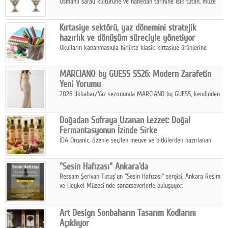
Osmanlı saray kültürüne ve hanedan tarihine ışık tutan, müze
koleksiyonlarıyla yarışacak nitelikteki 150 seçkin eser, 16
Ağustos'ta Arthill Müzecilik'in düzenleyeceği özel müzayedede
Kırtasiye sektörü, yaz dönemini stratejik
koleksiyonerlerle buluşuyor
hazırlık ve dönüşüm süreciyle yönetiyor
Okulların kapanmasıyla birlikte klasik kırtasiye ürünlerine
yönelik talepte azalma yaşansa da sektör yaz aylarını hobi,
sanat ve eğitici aktivite ürünleriyle dinamik bir biçimde
MARCIANO by GUESS SS26: Modern Zarafetin
geçiriyor.
Yeni Yorumu
2026 İlkbahar/Yaz sezonunda MARCIANO by GUESS, kendinden
emin bir duruşu modern bir çekicilik anlayışıyla buluşturuyor.
Doğadan Sofraya Uzanan Lezzet: Doğal
Fermantasyonun İzinde Sirke
İDA Organic, özenle seçilen meyve ve bitkilerden hazırlanan
sirke çeşitleriyle geleneksel lezzet kültürünü bugünün
sofralarına taşıyor.
"Sesin Hafızası" Ankara'da
Ressam Şerivan Tutuş'un “Sesin Hafızası” sergisi, Ankara Resim
ve Heykel Müzesi'nde sanatseverlerle buluşuyor.
Art Design Sonbaharın Tasarım Kodlarını
Açıklıyor