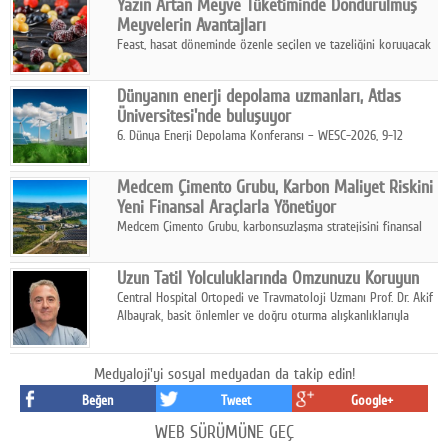
Yazın Artan Meyve Tüketiminde Dondurulmuş
kurmayı hedefleyen vizyonuyla uluslararası pazarlara açılıyor.
Meyvelerin Avantajları
Feast, hasat döneminde özenle seçilen ve tazeliğini koruyacak
şekilde dondurulan meyve ürünleriyle tüketicilere dört mevsim
pratik, güvenilir ve lezzetli bir alternatif sunuyor.
Dünyanın enerji depolama uzmanları, Atlas
Üniversitesi'nde buluşuyor
6. Dünya Enerji Depolama Konferansı – WESC-2026, 9-12
Ağustos 2026 tarihleri arasında İstanbul Atlas Üniversitesi ev
sahipliğinde gerçekleştirilecek.
Medcem Çimento Grubu, Karbon Maliyet Riskini
Yeni Finansal Araçlarla Yönetiyor
Medcem Çimento Grubu, karbonsuzlaşma stratejisini finansal
risk yönetimi uygulamalarıyla güçlendiren yeni bir adım attı.
Uzun Tatil Yolculuklarında Omzunuzu Koruyun
Central Hospital Ortopedi ve Travmatoloji Uzmanı Prof. Dr. Akif
Albayrak, basit önlemler ve doğru oturma alışkanlıklarıyla
yolculukların çok daha konforlu geçirilebileceğini belirtiyor.
Medyaloji'yi sosyal medyadan da takip edin!
Beğen
Tweet
Google+
WEB SÜRÜMÜNE GEÇ