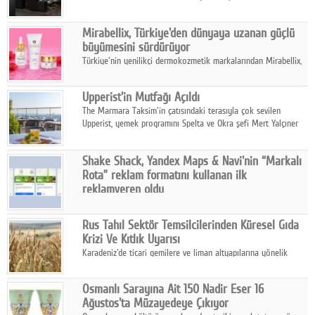
ailesinin yeni nesil teknolojilerle donatılmış son modeli VRV
kontrol ünitesi Madoka Plus Türkiye'de satışa sunuldu.
Mirabellix, Türkiye'den dünyaya uzanan güçlü
büyümesini sürdürüyor
Türkiye'nin yenilikçi dermokozmetik markalarından Mirabellix,
yüksek kalite standartlarında geliştirdiği cilt ve saç bakım
ürünleriyle hem yurt içinde hem de uluslararası pazarlarda
Upperist'in Mutfağı Açıldı
büyümesini sürdürüyor.
The Marmara Taksim'in çatısındaki terasıyla çok sevilen
Upperist, yemek programını Spelta ve Okra şefi Mert Yalçıner
ile başlatıyor.
Shake Shack, Yandex Maps & Navi'nin “Markalı
Rota” reklam formatını kullanan ilk
reklamveren oldu
Shake Shack, fiziksel restoranlarındaki ziyaretçi sayısını
artırmak amacıyla Cereyan Medya ve Yandex Ads iş birliğiyle
Rus Tahıl Sektör Temsilcilerinden Küresel Gıda
Yandex Maps & Navi'nin yeni "Markalı Rota" reklam formatını
Krizi Ve Kıtlık Uyarısı
kullanan ilk marka oldu.
Karadeniz'de ticari gemilere ve liman altyapılarına yönelik
artan saldırılar, küresel tahıl piyasalarını alarm durumuna
geçirdi.
Osmanlı Sarayına Ait 150 Nadir Eser 16
Ağustos'ta Müzayedeye Çıkıyor