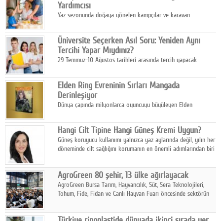
Yardımcısı
Yaz sezonunda doğaya yönelen kampçılar ve karavan
tutkunları, bulaşıklar için sıcak suya ihtiyaç duymadan güçlü
temizlik sağlayan, çevreye duyarlı bitkisel içerikli ürünleri tercih
Üniversite Seçerken Asıl Soru: Yeniden Aynı
ediyor.
Tercihi Yapar Mıydınız?
29 Temmuz-10 Ağustos tarihleri arasında tercih yapacak
milyonlarca üniversite adayı için en kritik karar süreci başladı.
Elden Ring Evreninin Sırları Mangada
Derinleşiyor
Dünya çapında milyonlarca oyuncuyu büyüleyen Elden
Ring evreni, resmi manga serisi Altın Ağaç'a Yolculuk ile mizahı,
aksiyonu ve karanlık fantastik atmosferi bir araya getirmeyi
Hangi Cilt Tipine Hangi Güneş Kremi Uygun?
sürdürüyor.
Güneş koruyucu kullanımı yalnızca yaz aylarında değil, yılın her
döneminde cilt sağlığını korumanın en önemli adımlarından biri
olarak öne çıkıyor.
AgroGreen 80 şehir, 13 ülke ağırlayacak
AgroGreen Bursa Tarım, Hayvancılık, Süt, Sera Teknolojileri,
Tohum, Fide, Fidan ve Canlı Hayvan Fuarı öncesinde sektörün
tüm paydaşları güç birliği yaptı.
Türkiye rinoplastide dünyada ikinci sırada yer