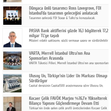
ortaklığıyla özel bir davete ev sahipliği yaptı.
Dünyaca ünlü tasarımcı Ross Lovegrove, FDI
İstanbul'da tasarımın geleceğini anlatacak
Tasarımın geleceği FDI Stage & Talks'ta konuşulacak.
PASHA Bank aktiflerini yüzde 16,1 büyüterek 17,2
milyar TL'ye taşıdı
Müşteri odaklı yaklaşımı, güçlü sermaye yapısı ve sürdürülebilir
büyüme stratejisiyle faaliyetlerini sürdüren PASHA Bank, 2026
yılının ilk yarısında güçlü finansal performansını korudu.
VARTA, Merrell İstanbul Ultra'nın Ana
Sponsorları Arasında
VARTA Tüketici Pilleri, Merrell İstanbul Ultra'nın ana sponsorları
arasında yer alarak sporun, performansın ve aktif yaşamın
enerjisine güç katıyor.
Ulusoy Un, Türkiye'nin Lider Un Markası Olmayı
Sürdürüyor
Capital dergisinin Capital500 araştırmasına göre Ulusoy Un,
2025 yılında gerçekleştirdiği 66 milyar 937 milyon TL satış
hasılatıyla Türkiye'nin en büyük 83. firması oldu.
Kocaer Çelik FAVÖK Marjını %16,1'e Yükselterek
Bilanço Yapısını Güçlendirmeye Devam Etti
Türkiye'nin önde gelen çelik profil üreticilerinden Kocaer Çelik