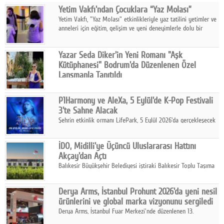
Yetim Vakfı'ndan Çocuklara “Yaz Molası”
Facebook
Yetim Vakfı, "Yaz Molası" etkinlikleriyle yaz tatilini yetimler ve
anneleri için eğitim, gelişim ve yeni deneyimlerle dolu bir
Diziler
programa dönüştürüyor.
Karikatür
Yazar Seda Diker'in Yeni Romanı "Aşk
Kütüphanesi" Bodrum'da Düzenlenen Özel
Youtube
Lansmanla Tanıtıldı
Yazar, Eğitmen, Duygu Simyacısı ve İletişim Mentörü Seda
Diker'in 13. kitabı “Aşk Kütüphanesi” 6 Ağustos'ta Casa dell'Arte
Polemik
P1Harmony ve AleXa, 5 Eylül'de K-Pop Festivali
Bodrum'da düzenlenen özel lansmanla okurlarıyla buluştu.
3'te Sahne Alacak
Reklam
Şehrin etkinlik ormanı LifePark, 5 Eylül 2026'da gerçekleşecek
K-Pop Festivali 3 ile bir kez daha İstanbul'u dünya K-Pop
Yazarlar
haritasında önemli bir destinasyon haline getirmeye
İDO, Midilli'ye Üçüncü Uluslararası Hattını
hazırlanıyor.
Akçay'dan Açtı
Künye
Balıkesir Büyükşehir Belediyesi iştiraki Balıkesir Toplu Taşıma
AŞ ( BTT) ve BADO markası iş birliğiyle hayata geçirilen Akçay-
SOSYAL MEDYA
Midilli hattının resmi açılışı gerçekleştirildi.
Derya Arms, İstanbul Prohunt 2026'da yeni nesil
Facebook
ürünlerini ve global marka vizyonunu sergiledi
Derya Arms, İstanbul Fuar Merkezi'nde düzenlenen 13.
Twitter
Uluslararası İstanbul Prohunt Av, Silah ve Doğa Sporları