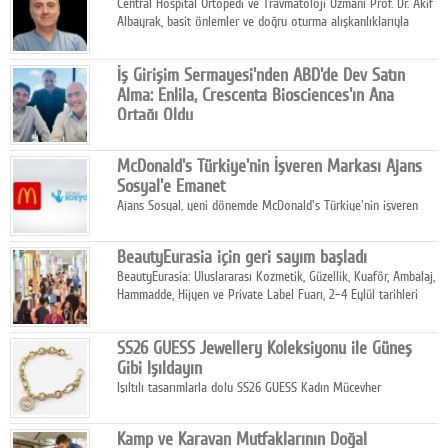
Central Hospital Ortopedi ve Travmatoloji Uzmanı Prof. Dr. Akif
Albayrak, basit önlemler ve doğru oturma alışkanlıklarıyla
yolculukların çok daha konforlu geçirilebileceğini belirtiyor.
İş Girişim Sermayesi'nden ABD'de Dev Satın
Alma: Enlila, Crescenta Biosciences'ın Ana
Ortağı Oldu
İş Girişim Sermayesi, biyoteknoloji alanındaki büyüme
stratejisini uluslararası ölçeğe taşıyan satın alma hamlesini
McDonald's Türkiye'nin İşveren Markası Ajans
tamamladı.
Sosyal'e Emanet
Ajans Sosyal, yeni dönemde McDonald's Türkiye'nin işveren
markası iletişim stratejisini oluşturacak.
BeautyEurasia için geri sayım başladı
BeautyEurasia: Uluslararası Kozmetik, Güzellik, Kuaför, Ambalaj,
Hammadde, Hijyen ve Private Label Fuarı, 2–4 Eylül tarihleri
arasında düzenlenecek.
SS26 GUESS Jewellery Koleksiyonu ile Güneş
Gibi Işıldayın
Işıltılı tasarımlarla dolu SS26 GUESS Kadın Mücevher
Koleksiyonu, yaz gardıroplarına modern lüksün zarif
dokunuşunu taşıyor.
Kamp ve Karavan Mutfaklarının Doğal