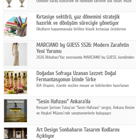
Osmanlı saray kültürüne ve hanedan tarihine ışık tutan, müze
koleksiyonlarıyla yarışacak nitelikteki 150 seçkin eser, 16
Ağustos'ta Arthill Müzecilik'in düzenleyeceği özel müzayedede
Kırtasiye sektörü, yaz dönemini stratejik
koleksiyonerlerle buluşuyor
hazırlık ve dönüşüm süreciyle yönetiyor
Okulların kapanmasıyla birlikte klasik kırtasiye ürünlerine
yönelik talepte azalma yaşansa da sektör yaz aylarını hobi,
sanat ve eğitici aktivite ürünleriyle dinamik bir biçimde
MARCIANO by GUESS SS26: Modern Zarafetin
geçiriyor.
Yeni Yorumu
2026 İlkbahar/Yaz sezonunda MARCIANO by GUESS, kendinden
emin bir duruşu modern bir çekicilik anlayışıyla buluşturuyor.
Doğadan Sofraya Uzanan Lezzet: Doğal
Fermantasyonun İzinde Sirke
İDA Organic, özenle seçilen meyve ve bitkilerden hazırlanan
sirke çeşitleriyle geleneksel lezzet kültürünü bugünün
sofralarına taşıyor.
"Sesin Hafızası" Ankara'da
Ressam Şerivan Tutuş'un “Sesin Hafızası” sergisi, Ankara Resim
ve Heykel Müzesi'nde sanatseverlerle buluşuyor.
Art Design Sonbaharın Tasarım Kodlarını
Açıklıyor