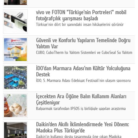
ikinci çeyrek ve ilk yarı finansal sonuçlarını açıkladı. Kocaer
Çelik FAVÖK Marjını %16,1'e yükseltti.
vivo ve FOTON "Türkiye'nin Portreleri" mobil
fotoğrafçılık yarışması başladı
Türkiye'nin dört bir yanındaki insan hikâyelerini görünür
kılmayı amaçlayan yarışma, katılımcıları yaşadıkları coğrafyanın
insanını, kültürünü ve yaşamını portre fotoğraflarıyla
Güvenli ve Konforlu Yapıların Temelinde Doğru
anlatmaya davet ediyor.
Yalıtım Var
CUBO, CuboTherm Isı Yalıtım Sistemleri ve CuboSeal Su Yalıtım
Sistemleri ile yapılara dört mevsim konfor, yüksek dayanıklılık
ve sürdürülebilir çözümler sunuyor.
İDO'dan Marmara Adası'nın Kültür Yolculuğuna
Destek
İDO, 5. Marmara Adası Edebiyat Festivali'nin ulaşım sponsoru
olarak kültür, sanat ve ada turizmine olan katkısını devam
ettiriyor.
İçecekten Ara Öğüne Balın Kullanım Alanları
Çeşitleniyor
Balparmak tarafından IPSOS iş birliğiyle yapılan araştırma
sonuçlarına göre, bal tüketicilerinin yüzde 34'ünün balı çay ve
ıhlamur gibi içeceklerde tercih ettiğini ortaya koyuyor.
Daikin'den Akıllı İklimlendirmede Yeni Dönem:
Madoka Plus Türkiye'de
Daikin'in kullanıcı dostu tasarımıyla öne çıkan Madoka