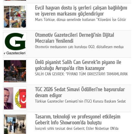
Fuarı'nda sektör profesyonelleri, iş ortakları, bayiler ve son
Google Plus
Evcil hayvan dostu iş yerleri çalışan bağlılığını
kullanıcılarla bir araya geldi.
ve işveren markasını güçlendiriyor
© 2026 TÜM HAKLARI SAKLIDIR
Mars Türkiye, dünya genelinde kutlanan "Köpeğini İşe Götür
Haftası" kapsamında, evcil hayvan dostu iş yeri uygulamalarının
çalışan bağlılığı, iyi olma hali ve işveren markası üzerindeki
Otomotiv Gazetecileri Derneği'nin Dijital
etkisine dikkat çekti.
Mecraları Yenilendi
Otomotiv medyasının çatı kuruluşu OGD, dijitalleşen medya
dünyasına uyum sağlama ve iletişim ağını güçlendirme
hedefiyle internet sitesini ve sosyal medya kanallarını yeniledi.
Ünlü piyanist Salih Can Gevrek'in piyano ile
yolculuğu Avrupa'da ritm kazanıyor
SALİH CAN GEVREK: “PİYANO TÜM ORKESTRAYI TAMAMLAYAN
BİR ENSTRÜMAN OLARAK BAŞLIBAŞINA BİR ORKESTRA GİBİ
ETKİ YARATIYOR"
TGC 2026 Sedat Simavi Ödülleri'ne başvurular
devam ediyor
Türkiye Gazeteciler Cemiyeti'nin (TGC) Kurucu Başkanı Sedat
Simavi adına 50 yıldır verilen ödüllere başvurular devam ediyor.
Tasarım, teknoloji ve profesyonel etkileşim
Geberit Info Showroom'da buluştu
İsviçreli sıhhi tesisat devi Geberit; Etiler Nisbetiye ON'da
konumlanan Info Showroom'unda Cosentino ve Smeg iş