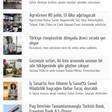
Şehre dönüşle birlikte yaşam alanları yeniden salonların
kalbine kayarken, mobilya sektörünün öncü markası Art Design
sonbaharın tasarım kodlarını açıklıyor.
AgroGreen 80 şehir, 13 ülke ağırlayacak
AgroGreen Bursa Tarım, Hayvancılık, Süt, Sera Teknolojileri,
Tohum, Fide, Fidan ve Canlı Hayvan Fuarı öncesinde sektörün
tüm paydaşları güç birliği yaptı.
Türkiye rinoplastide dünyada ikinci sırada yer
alıyor
Rinoplasti, hem görünüm hem de nefes alma sağlığını
ilgilendiren yönüyle bu alanın en dikkat çeken başlıklarından
biri konumunda.
Geçmişin sırları, iki kıta arasında uzanan bir
aile hikâyesinde gün yüzüne çıkıyor
Seçilay Yıldız'ın yeni romanı Bayan Minty, Princeton'dan
Büyükada'ya, 1960'ların Adana'sından günümüze uzanan çok
katmanlı bir aile hikâyesi anlatıyor.
İş Sanat'ta Yeni Dönem: İş Sanat'ta Genel
Müdürlük bayrağını Defne Turaç devraldı
İş Sanat kurucu genel müdürü Zuhal Üreten, bayrağı ekibinden
Defne Turaç'a devretti.
Pay Devrinin Tamamlanmasıyla Turkish Bank,
Freedom Bank A.Ş Oluyor