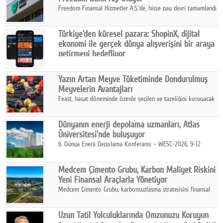
Freedom Finansal Hizmetler A.Ş.'de, hisse pay devri tamamlandı
ve yönetim kurulu belirlendi. Yapılan genel kurul toplantısında
Turkish Bank'ın ticaret unvanının “Freedom Bank A.Ş.” olmasına
Türkiye'den küresel pazara: ShopinX, dijital
karar verildi.
ekonomi ile gerçek dünya alışverişini bir araya
getirmeyi hedefliyor
Türkiye'de geliştirilen teknoloji girişimi ShopinX, dijital
ekonomi ile gerçek dünya alışveriş deneyimi arasında köprü
Yazın Artan Meyve Tüketiminde Dondurulmuş
kurmayı hedefleyen vizyonuyla uluslararası pazarlara açılıyor.
Meyvelerin Avantajları
Feast, hasat döneminde özenle seçilen ve tazeliğini koruyacak
şekilde dondurulan meyve ürünleriyle tüketicilere dört mevsim
pratik, güvenilir ve lezzetli bir alternatif sunuyor.
Dünyanın enerji depolama uzmanları, Atlas
Üniversitesi'nde buluşuyor
6. Dünya Enerji Depolama Konferansı – WESC-2026, 9-12
Ağustos 2026 tarihleri arasında İstanbul Atlas Üniversitesi ev
sahipliğinde gerçekleştirilecek.
Medcem Çimento Grubu, Karbon Maliyet Riskini
Yeni Finansal Araçlarla Yönetiyor
Medcem Çimento Grubu, karbonsuzlaşma stratejisini finansal
risk yönetimi uygulamalarıyla güçlendiren yeni bir adım attı.
Uzun Tatil Yolculuklarında Omzunuzu Koruyun