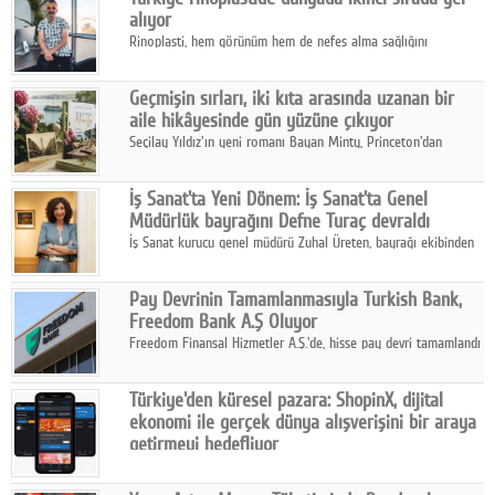
alıyor
Rinoplasti, hem görünüm hem de nefes alma sağlığını
ilgilendiren yönüyle bu alanın en dikkat çeken başlıklarından
biri konumunda.
Geçmişin sırları, iki kıta arasında uzanan bir
aile hikâyesinde gün yüzüne çıkıyor
Seçilay Yıldız'ın yeni romanı Bayan Minty, Princeton'dan
Büyükada'ya, 1960'ların Adana'sından günümüze uzanan çok
katmanlı bir aile hikâyesi anlatıyor.
İş Sanat'ta Yeni Dönem: İş Sanat'ta Genel
Müdürlük bayrağını Defne Turaç devraldı
İş Sanat kurucu genel müdürü Zuhal Üreten, bayrağı ekibinden
Defne Turaç'a devretti.
Pay Devrinin Tamamlanmasıyla Turkish Bank,
Freedom Bank A.Ş Oluyor
Freedom Finansal Hizmetler A.Ş.'de, hisse pay devri tamamlandı
ve yönetim kurulu belirlendi. Yapılan genel kurul toplantısında
Turkish Bank'ın ticaret unvanının “Freedom Bank A.Ş.” olmasına
Türkiye'den küresel pazara: ShopinX, dijital
karar verildi.
ekonomi ile gerçek dünya alışverişini bir araya
getirmeyi hedefliyor
Türkiye'de geliştirilen teknoloji girişimi ShopinX, dijital
ekonomi ile gerçek dünya alışveriş deneyimi arasında köprü