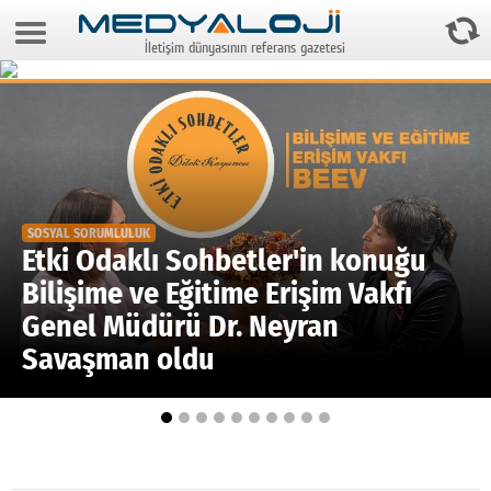
8 Ağustos 2026 14:06:25
İletişim dünyasının referans gazetesi
Anasayfa
Foto Galeri
Video Galeri
Gazeteler
SOSYAL SORUMLULUK
Medya
Etki Odaklı Sohbetler'in konuğu
Bilişime ve Eğitime Erişim Vakfı
Reyting-tiraj
Genel Müdürü Dr. Neyran
Teknoloji
Savaşman oldu
Televizyon
Dünya
Pr